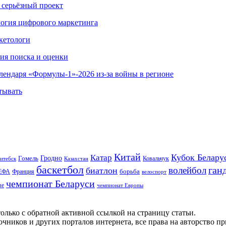
 серьёзный проект
ология цифрового маркетинга
кетологи
гия поиска и оценки
алендаря «Формулы-1»-2026 из-за войны в регионе
тывать
Китай
Кубок Белару
Катар
Гомель
Гродно
Казахстан
Ковальчук
итебск
баскетбол
ган
волейбол
биатлон
борьба
ЕФА
Франция
велоспорт
чемпионат Беларуси
ве
чемпионат Европы
олько с обратной активной ссылкой на страницу статьи.
чников и других порталов интернета, все права на авторство п