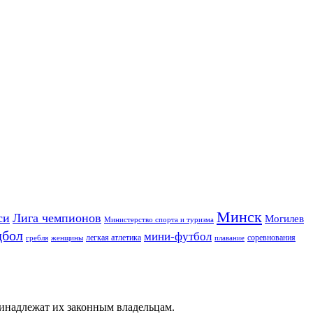
Минск
си
Лига чемпионов
Могилев
Министерство спорта и туризма
дбол
мини-футбол
легкая атлетика
соревнования
гребля
женщины
плавание
ринадлежат их законным владельцам.