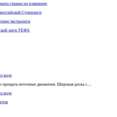
ната страны по плаванию
 российской Суперлиги
езоне экстралиги
ской лиги УЕФА
по воде
ен прощать неточные движения. Широкая доска с…
по воде
етов