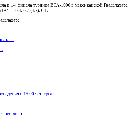
ла в 1/4 финала турнира ВТА-1000 в мексиканской Гвадалахаре 
) — 6:4, 6:7 (4:7), 6:1.
ионата…
в…
оведения в 15.00 четверга
 высшей лиги