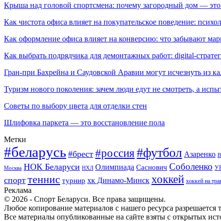
Крыша над головой спортсмена: почему загородный дом — это
Как чистота офиса влияет на покупательское поведение: псих
Как оформление офиса влияет на конверсию: что забывают мар
Как выбрать подрядчика для демонтажных работ: digital-страте
Гран-при Бахрейна и Саудовской Аравии могут исчезнуть из к
Туризм нового поколения: зачем люди едут не смотреть, а испы
Советы по выбору цвета для отделки стен
Шлифовка паркета — это восстановление пола
Метки
#беларусь
#футбол
#россия
#брест
Азаренко
В
Соболенко
НОК Беларуси
Олимпиада
Саснович
У
Москва
НХЛ
хоккей
теннис
спорт
хк Динамо-Минск
турнир
хоккей на тра
Реклама
© 2026 - Спорт Беларуси. Все права защищены.
Любое копирование материалов с нашего ресурса разрешается т
Все материалы опубликованные на сайте взяты с открытых исто