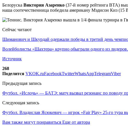
Белоруска
Виктория Азаренко
(37-й номер рейтинга ВТА) выш
наша соотечественница победила американу Мэдисон Киз (15 ВТА
Сейчас читают
Шиманович и Шкурдай одержали победы в третий день чемп
Волейболисты «Шахтера» крупно обыграли одного из лидеро
Источник
268
Поделится
VK
OK.ru
Facebook
Twitter
WhatsApp
Telegram
Viber
Предыдущая запись
Футбол. «Ислочь» — БАТЭ: матч вызвал резонанс по поводу пр
Следующая запись
Футбол. Владислав Ясюкевич — игрок «Fair Play» 25-го тура
Вам также могут понравиться
Еще от автора