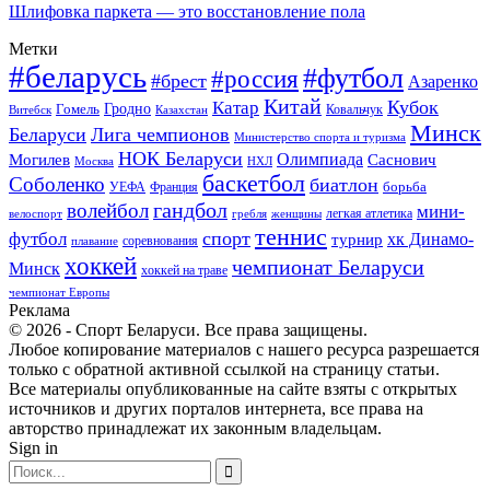
Шлифовка паркета — это восстановление пола
Метки
#беларусь
#футбол
#россия
#брест
Азаренко
Китай
Кубок
Катар
Гомель
Гродно
Казахстан
Ковальчук
Витебск
Минск
Беларуси
Лига чемпионов
Министерство спорта и туризма
НОК Беларуси
Олимпиада
Могилев
Саснович
Москва
НХЛ
баскетбол
Соболенко
биатлон
борьба
УЕФА
Франция
гандбол
волейбол
мини-
легкая атлетика
гребля
женщины
велоспорт
теннис
спорт
футбол
хк Динамо-
турнир
соревнования
плавание
хоккей
чемпионат Беларуси
Минск
хоккей на траве
чемпионат Европы
Реклама
© 2026 - Спорт Беларуси. Все права защищены.
Любое копирование материалов с нашего ресурса разрешается
только с обратной активной ссылкой на страницу статьи.
Все материалы опубликованные на сайте взяты с открытых
источников и других порталов интернета, все права на
авторство принадлежат их законным владельцам.
Sign in