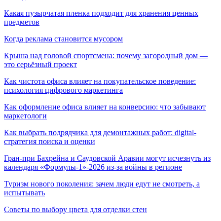
Какая пузырчатая пленка подходит для хранения ценных
предметов
Когда реклама становится мусором
Крыша над головой спортсмена: почему загородный дом —
это серьёзный проект
Как чистота офиса влияет на покупательское поведение:
психология цифрового маркетинга
Как оформление офиса влияет на конверсию: что забывают
маркетологи
Как выбрать подрядчика для демонтажных работ: digital-
стратегия поиска и оценки
Гран-при Бахрейна и Саудовской Аравии могут исчезнуть из
календаря «Формулы-1»-2026 из-за войны в регионе
Туризм нового поколения: зачем люди едут не смотреть, а
испытывать
Советы по выбору цвета для отделки стен