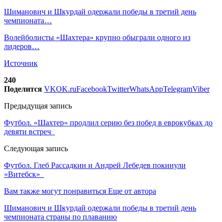
Шиманович и Шкурдай одержали победы в третий день
чемпионата…
Волейболисты «Шахтера» крупно обыграли одного из
лидеров…
Источник
240
Поделится
VK
OK.ru
Facebook
Twitter
WhatsApp
Telegram
Viber
Предыдущая запись
Футбол. «Шахтер» продлил серию без побед в еврокубках до
девяти встреч
Следующая запись
Футбол. Глеб Рассадкин и Андрей Лебедев покинули
«Витебск»
Вам также могут понравиться
Еще от автора
Шиманович и Шкурдай одержали победы в третий день
чемпионата страны по плаванию