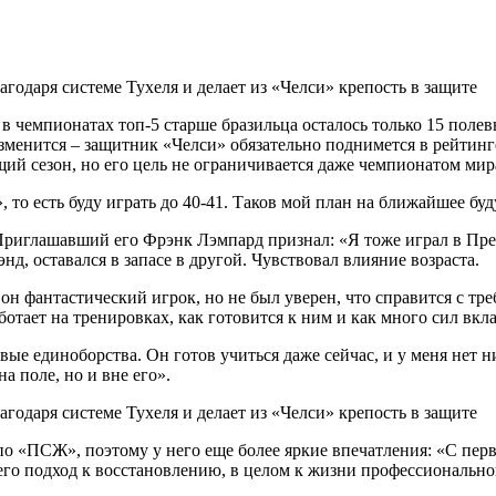
: в чемпионатах топ-5 старше бразильца осталось только 15 поле
зменится – защитник «Челси» обязательно поднимется в рейтинге
щий сезон, но его цель не ограничивается даже чемпионатом мира
 то есть буду играть до 40-41. Таков мой план на ближайшее бу
иглашавший его Фрэнк Лэмпард признал: «Я тоже играл в Премье
энд, оставался в запасе в другой. Чувствовал влияние возраста.
о он фантастический игрок, но не был уверен, что справится с т
ботает на тренировках, как готовится к ним и как много сил вкл
ые единоборства. Он готов учиться даже сейчас, и у меня нет н
а поле, но и вне его».
 «ПСЖ», поэтому у него еще более яркие впечатления: «С перво
о подход к восстановлению, в целом к жизни профессионального 