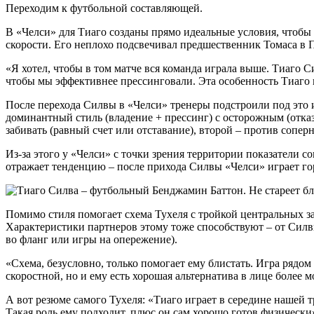
Переходим к футбольной составляющей.
В «Челси» для Тиаго созданы прямо идеальные условия, чтобы
скорости. Его неплохо подсвечивал предшественник Томаса в 
«Я хотел, чтобы в том матче вся команда играла выше. Тиаго Си
чтобы мы эффективнее прессинговали. Эта особенность Тиаго п
После перехода Силвы в «Челси» тренеры подстроили под это и
доминантный стиль (владение + прессинг) с осторожным (отка
забивать (равный счет или отставание), второй – против сопер
Из-за этого у «Челси» с точки зрения территории показатели 
отражает тенденцию – после прихода Силвы «Челси» играет го
Помимо стиля помогает схема Тухеля с тройкой центральных за
Характеристики партнеров этому тоже способствуют – от Силвы
во фланг или игры на опережение).
«Схема, безусловно, только помогает ему блистать. Игра рядом
скоростной, но и ему есть хорошая альтернатива в лице более
А вот резюме самого Тухеля: «Тиаго играет в середине нашей т
Такая роль ему подходит, плюс он сам хорошо готов физически