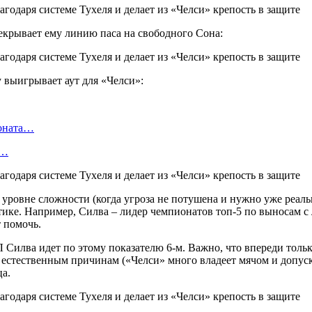
ерекрывает ему линию паса на свободного Сона:
у выигрывает аут для «Челси»:
ионата…
в…
уровне сложности (когда угроза не потушена и нужно уже реальн
тике. Например, Силва – лидер чемпионатов топ-5 по выносам с 
т помочь.
 Силва идет по этому показателю 6-м. Важно, что впереди толь
о естественным причинам («Челси» много владеет мячом и допус
ца.