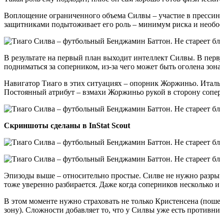
Воплощение ограниченного объема Силвы – участие в прессинг
защитниками подытоживает его роль – минимум риска и необ
В результате на первый план выходит интеллект Силвы. В перв
подниматься за соперником, из-за чего может быть оголена зона
Навигатор Тиаго в этих ситуациях – опорник Жоржиньо. Италья
Постоянный атрибут – взмахи Жоржиньо рукой в сторону сопе
Скриншоты сделаны в InStat Scout
Эпизоды выше – относительно простые. Силве не нужно разрыв
тоже уверенно разбирается. Даже когда соперников несколько 
В этом моменте нужно страховать не только Кристенсена (поше
зону). Сложности добавляет то, что у Силвы уже есть противн