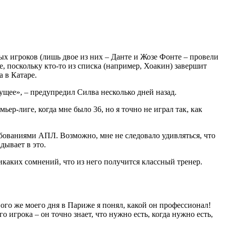
вых игроков (лишь двое из них – Данте и Жозе Фонте – провели
, поскольку кто-то из списка (например, Хоакин) завершит
 в Катаре.
дущее», – предупредил Силва несколько дней назад.
р-лиге, когда мне было 36, но я точно не играл так, как
ребованиями АПЛ. Возможно, мне не следовало удивляться, что
адывает в это.
икаких сомнений, что из него получится классный тренер.
го же моего дня в Париже я понял, какой он профессионал!
игрока – он точно знает, что нужно есть, когда нужно есть,