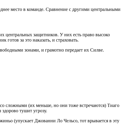
еднее место в команде. Сравнение с другими центральными
них центральных защитников. У них есть право высоко
к готов за это наказать, и страховать.
свободными зонами, и грамотно передает их Силве.
со сложными (их меньше, но они тоже встречаются) Тиаго
ы здорово тушит угрозу.
жиньо (упускает Джованни Ло Чельсо, тот врывается в эту