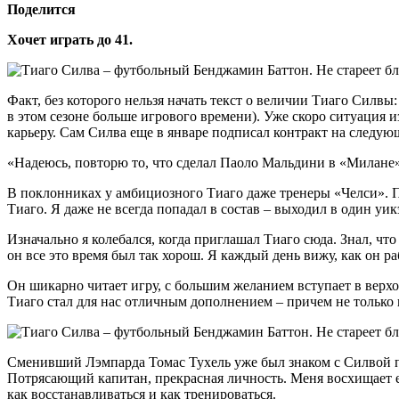
Поделится
Хочет играть до 41.
Факт, без которого нельзя начать текст о величии Тиаго Силвы
в этом сезоне больше игрового времени). Уже скоро ситуация и
карьеру. Сам Силва еще в январе подписал контракт на следую
«Надеюсь, повторю то, что сделал Паоло Мальдини в «Милане»,
В поклонниках у амбициозного Тиаго даже тренеры «Челси». Пр
Тиаго. Я даже не всегда попадал в состав – выходил в один уик
Изначально я колебался, когда приглашал Тиаго сюда. Знал, чт
он все это время был так хорош. Я каждый день вижу, как он ра
Он шикарно читает игру, с большим желанием вступает в верхов
Тиаго стал для нас отличным дополнением – причем не только н
Сменивший Лэмпарда Томас Тухель уже был знаком с Силвой по
Потрясающий капитан, прекрасная личность. Меня восхищает ег
как восстанавливаться и как тренироваться.