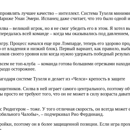
 проявлять лучшее качество – интеллект. Система Тухеля миним
Париже Унаи Эмери. Испанец даже считает, что это было одной 
лва – великий игрок, но я не смог убедить его в этом. Я хотел 
ередалась всей команде – когда мы оказывались под давлением,
гру. Процесс начался еще при Лэмпарде, теперь его здорово про
з от владения и низкий блок). Первый вариант, как правило, вы
ников своего уровня или когда нужно удержать победный результ
совсем не топ-клуба – команда готова большими отрезками наход
раздо осторожнее.
щитников. Силва в ней играет самого центрального, поэтому об
 просто не требуют того, что он не может в силу возраста дав
 с Рюдигером – тоже. У того отличная скорость, он всегда может
 мобильного Чалобы», – подчеркивал Рио Фердинанд.
ройки, поэтому он в более защищенной позиции. Если игра прохо
».