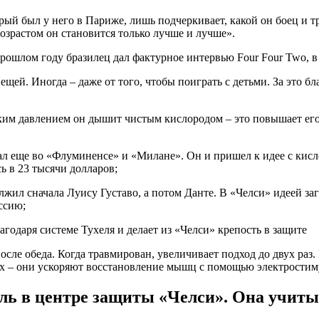
орый был у него в Париже, лишь подчеркивает, какой он боец и тр
 возрастом он становится только лучше и лучше».
ошлом году бразилец дал фактурное интервью Four Four Two, в
щей. Иногда – даже от того, чтобы поиграть с детьми. За это бл
оким давлением он дышит чистым кислородом – это повышает его
ал еще во «Флуминенсе» и «Милане». Он и пришел к идее с кисл
 в 23 тысячи долларов;
лжил сначала Луису Густаво, а потом Данте. В «Челси» идеей за
ссию;
осле обеда. Когда травмирован, увеличивает подход до двух раз.
х – они ускоряют восстановление мышц с помощью электростим
оль в центре защиты «Челси». Она учиты