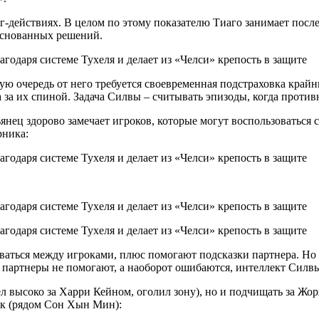
-действиях. В целом по этому показателю Тиаго занимает посл
основанных решений.
ую очередь от него требуется своевременная подстраховка край
 за их спиной. Задача Силвы – считывать эпизоды, когда противни
нец здорово замечает игроков, которые могут воспользоваться 
рника:
аться между игроками, плюс помогают подсказки партнера. Но 
и партнеры не помогают, а наоборот ошибаются, интеллект Силв
л высоко за Харри Кейном, оголил зону), но и подчищать за Жор
ик (рядом Сон Хын Мин):