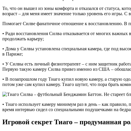
То, что он вышел из зоны комфорта и отказался от статуса, кот
возраст – для меня имеет значение только уровень его игры. С
Помогает Силве фанатичное отношение к восстановлению. В пр
• Ради восстановления Силва отказывается от многих важных ве
продолжать карьеру;
• Дома у Силвы установлена специальная камера, где под выс
в Париже;
• У Силвы есть личный физиотерапевт – с ним защитник работ
Первую такую камеру Силва привез именно из США – обошлась
• В позапрошлом году Тиаго купил новую камеру, а старую одо
потом уже сам купил камеру. Тиаго шутит, что пора брать коми
• Тиаго использует камеру минимум раз в день – как правило, п
время интервью сидел со специальными подушечками на бедра
Игровой секрет Тиаго – продуманная р