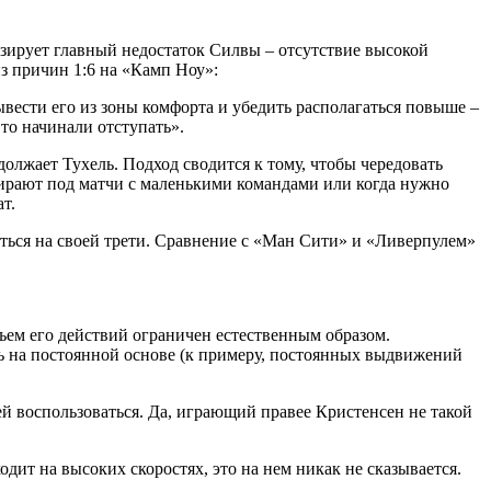
изирует главный недостаток Силвы – отсутствие высокой
из причин 1:6 на «Камп Ноу»:
вывести его из зоны комфорта и убедить располагаться повыше –
 то начинали отступать».
должает Тухель. Подход сводится к тому, чтобы чередовать
бирают под матчи с маленькими командами или когда нужно
ат.
иться на своей трети. Сравнение с «Ман Сити» и «Ливерпулем»
ъем его действий ограничен естественным образом.
ать на постоянной основе (к примеру, постоянных выдвижений
 ей воспользоваться. Да, играющий правее Кристенсен не такой
дит на высоких скоростях, это на нем никак не сказывается.