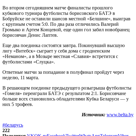
Во втором сегодняшнем матче финалисты прошлого
кубкового турнира футболисты борисовского БАТЭ в
Бобруйске не оставили шансов местной «Белшине», выиграв
с крупным счетом 5:0. По два раза отличились Валерий
Громыко и Артем Концевой, еще один гол забил новобранец
борисовчан Денис Лаптев.
Еще два поединка состоятся завтра. Покинувший высшую
лигу «Витебск» сыграет у себя дома с гродненским
«Неманом», а в Мозыре местная «Славия» встретится с
футболистами «Слуцка».
Ответные матчи за попадание в полуфинал пройдут через
неделю, 11 марта.
В решающем поединке предыдущего розыгрыша футболисты
«Гомеля» переиграли БАТЭ с результатом 2:1. Борисовчане
больше всех становились обладателями Кубка Беларуси — у
них 5 трофеев.
Источник:
www.belta.by
#беларусь
222
Поделится
VK
OK.ru
Facebook
Twitter
WhatsApp
Telegram
Viber