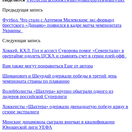
Предыдущая запись
Футбол. Что стало с Артемом Милевским: экс-форвард
брестского «Динамо» появился в кадре матча чемпионтата
Украины
Следующая запись
Хоккей. КХЛ. Гол и ассист Суворова помог «Северстали» в
овертайме одолеть ЦСКА и сравнять счет в серии плей-офф
Вам также могут понравиться
Еще от автора
Шиманович и Шкурдай одержали победы в третий день
чемпионата страны по плаванию
Волейболисты «Шахтера» крупно обыграли одного из
лидеров российской Суперлиги
Хоккеисты «Шахтера» одержали двенадцатую победу кряду в
сезоне экстралиги
Минские динамовцы сыграли вничью в квалификации
Юношеской лиги УЕФА