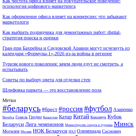
Как чистота офиса влияет на покупательское поведение:
психология цифрового маркетинга
Как оформление офиса влияет на конверсию: что забывают
маркетологи
Как выбрать подрядчика для демонтажных работ: digital-
стратегия поиска и оценки
Гран-при Бахрейна и Саудовской Аравии могут исчезнуть из
календаря «Формулы-1»-2026 из-за войны в регионе
Туризм нового поколения: зачем люди едут не смотреть, а
испытывать
Советы по выбору цвета для отделки стен
Шлифовка паркета — это восстановление пола
Метки
#беларусь
#футбол
#россия
#брест
Азаренко
Китай
Кубок
Катар
Гомель
Гродно
Казахстан
Ковальчук
Витебск
Минск
Беларуси
Лига чемпионов
Министерство спорта и туризма
НОК Беларуси
Олимпиада
Могилев
Саснович
Москва
НХЛ