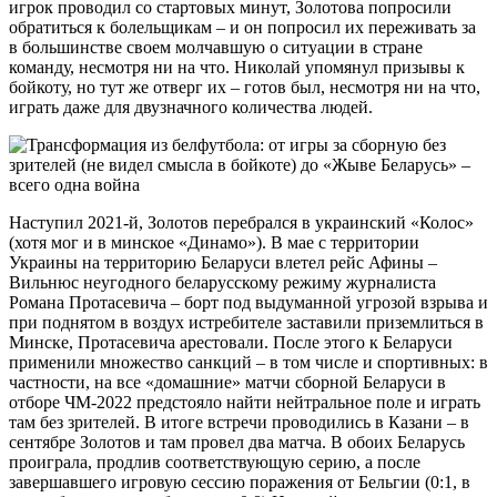
игрок проводил со стартовых минут, Золотова попросили
обратиться к болельщикам – и он попросил их переживать за
в большинстве своем молчавшую о ситуации в стране
команду, несмотря ни на что. Николай упомянул призывы к
бойкоту, но тут же отверг их – готов был, несмотря ни на что,
играть даже для двузначного количества людей.
Наступил 2021-й, Золотов перебрался в украинский «Колос»
(хотя мог и в минское «Динамо»). В мае с территории
Украины на территорию Беларуси влетел рейс Афины –
Вильнюс неугодного беларусскому режиму журналиста
Романа Протасевича – борт под выдуманной угрозой взрыва и
при поднятом в воздух истребителе заставили приземлиться в
Минске, Протасевича арестовали. После этого к Беларуси
применили множество санкций – в том числе и спортивных: в
частности, на все «домашние» матчи сборной Беларуси в
отборе ЧМ-2022 предстояло найти нейтральное поле и играть
там без зрителей. В итоге встречи проводились в Казани – в
сентябре Золотов и там провел два матча. В обоих Беларусь
проиграла, продлив соответствующую серию, а после
завершавшего игровую сессию поражения от Бельгии (0:1, в