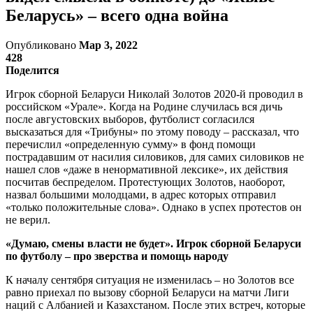
Беларусь» – всего одна война
Опубликовано
Мар 3, 2022
428
Поделится
Игрок сборной Беларуси Николай Золотов 2020-й проводил в
российском «Урале». Когда на Родине случилась вся дичь
после августовских выборов, футболист согласился
высказаться для «Трибуны» по этому поводу – рассказал, что
перечислил «определенную сумму» в фонд помощи
пострадавшим от насилия силовиков, для самих силовиков не
нашел слов «даже в ненормативной лексике», их действия
посчитав беспределом. Протестующих Золотов, наоборот,
назвал большими молодцами, в адрес которых отправил
«только положительные слова». Однако в успех протестов он
не верил.
«Думаю, смены власти не будет». Игрок сборной Беларуси
по футболу – про зверства и помощь народу
К началу сентября ситуация не изменилась – но Золотов все
равно приехал по вызову сборной Беларуси на матчи Лиги
наций с Албанией и Казахстаном. После этих встреч, которые