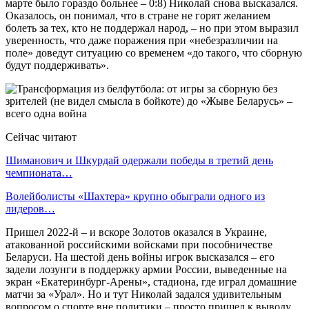
марте было гораздо больнее – 0:8) Николай снова высказался.
Оказалось, он понимал, что в стране не горят желанием
болеть за тех, кто не поддержал народ, – но при этом выразил
уверенность, что даже поражения при «небезразличии на
поле» доведут ситуацию со временем «до такого, что сборную
будут поддерживать».
Сейчас читают
Шиманович и Шкурдай одержали победы в третий день
чемпионата…
Волейболисты «Шахтера» крупно обыграли одного из
лидеров…
Пришел 2022-й – и вскоре Золотов оказался в Украине,
атакованной российскими войсками при пособничестве
Беларуси. На шестой день войны игрок высказался – его
задели лозунги в поддержку армии России, выведенные на
экран «Екатеринбург-Арены», стадиона, где играл домашние
матчи за «Урал». Но и тут Николай задался удивительным
вопросом о спорте вне политики – просто пришел к выводу,