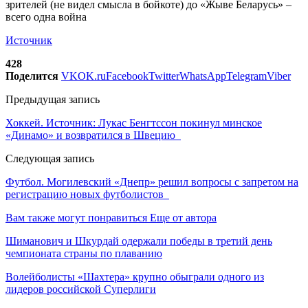
Источник
428
Поделится
VK
OK.ru
Facebook
Twitter
WhatsApp
Telegram
Viber
Предыдущая запись
Хоккей. Источник: Лукас Бенгтссон покинул минское
«Динамо» и возвратился в Швецию
Следующая запись
Футбол. Могилевский «Днепр» решил вопросы с запретом на
регистрацию новых футболистов
Вам также могут понравиться
Еще от автора
Шиманович и Шкурдай одержали победы в третий день
чемпионата страны по плаванию
Волейболисты «Шахтера» крупно обыграли одного из
лидеров российской Суперлиги