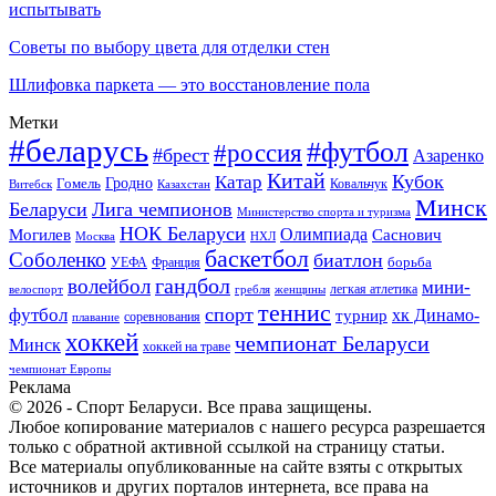
испытывать
Советы по выбору цвета для отделки стен
Шлифовка паркета — это восстановление пола
Метки
#беларусь
#футбол
#россия
#брест
Азаренко
Китай
Кубок
Катар
Гомель
Гродно
Казахстан
Ковальчук
Витебск
Минск
Беларуси
Лига чемпионов
Министерство спорта и туризма
НОК Беларуси
Олимпиада
Могилев
Саснович
Москва
НХЛ
баскетбол
Соболенко
биатлон
борьба
УЕФА
Франция
гандбол
волейбол
мини-
легкая атлетика
гребля
женщины
велоспорт
теннис
спорт
футбол
хк Динамо-
турнир
соревнования
плавание
хоккей
чемпионат Беларуси
Минск
хоккей на траве
чемпионат Европы
Реклама
© 2026 - Спорт Беларуси. Все права защищены.
Любое копирование материалов с нашего ресурса разрешается
только с обратной активной ссылкой на страницу статьи.
Все материалы опубликованные на сайте взяты с открытых
источников и других порталов интернета, все права на