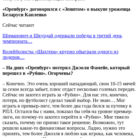
«Оренбург» договорился с «Зенитом» о выкупе уроженца
Беларуси Капленко
Сейчас читают
Шиманович и Шкурдай одержали победы в третий день
чемпионата…
Волейболисты «Шахтера» крупно обыграли одного из
лидеров…
– На днях «Оренбург» потерял Джэоля Фамейе, который
перешел в «Рубин». Огорчены?
– Конечно. Это очень хороший нападающий, свои 10-15 мячей
за сезон всегда забьет, плюс отдаст несколько голевых передач.
Сейчас он захотел играть за «Рубин». Для нас это, конечно,
потеря, но футболист сделал такой выбор. Не знаю… Мог
играть в премьер-лиге, тем более два года бился за путевку в
РПЛ. Остался бы с нами, показал бы себя на уровне премьер-
лиги, но почему-то захотел перейти в «Рубин». Мне тяжело
сказать, почему он принял такое решение. Возможно, тут
решили какие-то финансовые вопросы. Ладно, нужно это
принять, тем более Джоэля я люблю как игрока, как человека,