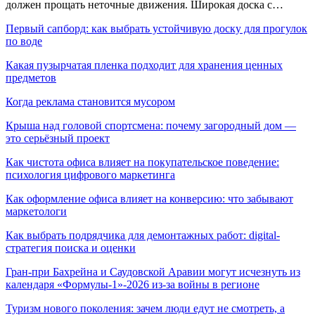
должен прощать неточные движения. Широкая доска с…
Первый сапборд: как выбрать устойчивую доску для прогулок
по воде
Какая пузырчатая пленка подходит для хранения ценных
предметов
Когда реклама становится мусором
Крыша над головой спортсмена: почему загородный дом —
это серьёзный проект
Как чистота офиса влияет на покупательское поведение:
психология цифрового маркетинга
Как оформление офиса влияет на конверсию: что забывают
маркетологи
Как выбрать подрядчика для демонтажных работ: digital-
стратегия поиска и оценки
Гран-при Бахрейна и Саудовской Аравии могут исчезнуть из
календаря «Формулы-1»-2026 из-за войны в регионе
Туризм нового поколения: зачем люди едут не смотреть, а