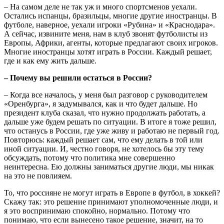
– На самом деле не так уж и много спортсменов уехали.
Остались испанцы, бразильцы, многие другие иностранцы. В
футболе, наверное, уехали игроки «Рубина» и «Краснодара».
А сейчас, извините меня, нам в клуб звонят футболисты из
Европы, Африки, агенты, которые предлагают своих игроков.
Многие иностранцы хотят играть в России. Каждый решает,
где и как ему жить дальше.
– Почему вы решили остаться в России?
– Когда все началось, у меня был разговор с руководителем
«Оренбурга», я задумывался, как и что будет дальше. Но
президент клуба сказал, что нужно продолжать работать, а
дальше уже будем решать по ситуации. В итоге я тоже решил,
что останусь в России, где уже живу и работаю не первый год.
Повторюсь: каждый решает сам, что ему делать в той или
иной ситуации. И, честно говоря, не хотелось бы эту тему
обсуждать, потому что политика мне совершенно
неинтересна. Ею должны заниматься другие люди, мы никак
на это не повлияем.
То, что россияне не могут играть в Европе в футбол, в хоккей?
Скажу так: это решение принимают уполномоченные люди, и
я это воспринимаю спокойно, нормально. Потому что
понимаю, что если вынесено такое решение, значит, на то