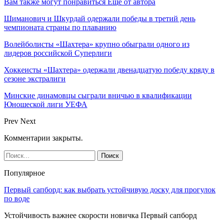
Вам также могут понравиться
Еще от автора
Шиманович и Шкурдай одержали победы в третий день
чемпионата страны по плаванию
Волейболисты «Шахтера» крупно обыграли одного из
лидеров российской Суперлиги
Хоккеисты «Шахтера» одержали двенадцатую победу кряду в
сезоне экстралиги
Минские динамовцы сыграли вничью в квалификации
Юношеской лиги УЕФА
Prev
Next
Комментарии закрыты.
Популярное
Первый сапборд: как выбрать устойчивую доску для прогулок
по воде
Устойчивость важнее скорости новичка Первый сапборд