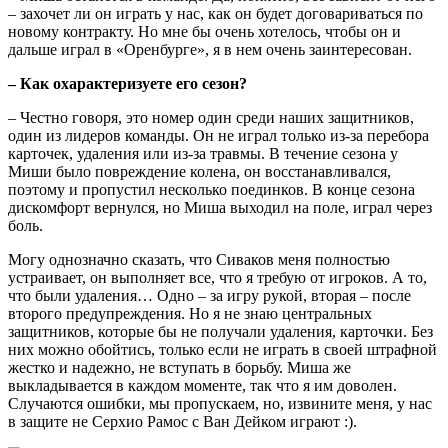
– захочет ли он играть у нас, как он будет договариваться по
новому контракту. Но мне бы очень хотелось, чтобы он и
дальше играл в «Оренбурге», я в нем очень заинтересован.
– Как охарактеризуете его сезон?
– Честно говоря, это номер один среди наших защитников,
один из лидеров команды. Он не играл только из-за перебора
карточек, удаления или из-за травмы. В течение сезона у
Миши было повреждение колена, он восстанавливался,
поэтому и пропустил несколько поединков. В конце сезона
дискомфорт вернулся, но Миша выходил на поле, играл через
боль.
Могу однозначно сказать, что Сиваков меня полностью
устраивает, он выполняет все, что я требую от игроков. А то,
что были удаления… Одно – за игру рукой, вторая – после
второго предупреждения. Но я не знаю центральных
защитников, которые бы не получали удаления, карточки. Без
них можно обойтись, только если не играть в своей штрафной
жестко и надежно, не вступать в борьбу. Миша же
выкладывается в каждом моменте, так что я им доволен.
Случаются ошибки, мы пропускаем, но, извините меня, у нас
в защите не Серхио Рамос с Ван Дейком играют :).