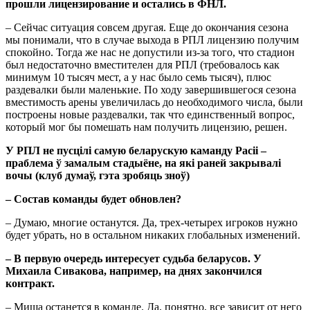
прошли лицензирование и остались в ФНЛ.
– Сейчас ситуация совсем другая. Еще до окончания сезона
мы понимали, что в случае выхода в РПЛ лицензию получим
спокойно. Тогда же нас не допустили из-за того, что стадион
был недостаточно вместителен для РПЛ (требовалось как
минимум 10 тысяч мест, а у нас было семь тысяч), плюс
раздевалки были маленькие. По ходу завершившегося сезона
вместимость арены увеличилась до необходимого числа, были
построены новые раздевалки, так что единственный вопрос,
который мог бы помешать нам получить лицензию, решен.
У РПЛ не пусцілі самую беларускую каманду Расіі –
праблема ў замалым стадыёне, на якi раней закрывалi
вочы (клуб думаў, гэта зробяць зноў)
– Состав команды будет обновлен?
– Думаю, многие останутся. Да, трех-четырех игроков нужно
будет убрать, но в остальном никаких глобальных изменений.
– В первую очередь интересует судьба беларусов. У
Михаила Сивакова, например, на днях закончился
контракт.
– Миша останется в команде. Да, понятно, все зависит от него