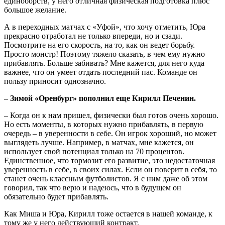
единоборств, у него отличная физическая подготовка плюс
большое желание.
А в переходных матчах с «Уфой», что хочу отметить, Юра
прекрасно отработал не только впереди, но и сзади.
Посмотрите на его скорость, на то, как он ведет борьбу.
Просто монстр! Поэтому тяжело сказать, в чем ему нужно
прибавлять. Больше забивать? Мне кажется, для него куда
важнее, что он умеет отдать последний пас. Команде он
пользу приносит однозначно.
– Зимой «Оренбург» пополнил еще Кирилл Печенин.
– Когда он к нам пришел, физически был готов очень хорошо.
Но есть моменты, в которых нужно прибавлять, в первую
очередь – в уверенности в себе. Он игрок хороший, но может
выглядеть лучше. Например, в матчах, мне кажется, он
использует свой потенциал только на 70 процентов.
Единственное, что тормозит его развитие, это недостаточная
уверенность в себе, в своих силах. Если он поверит в себя, то
станет очень классным футболистов. Я с ним даже об этом
говорил, так что верю и надеюсь, что в будущем он
обязательно будет прибавлять.
Как Миша и Юра, Кирилл тоже остается в нашей команде, к
тому же у него действующий контракт.