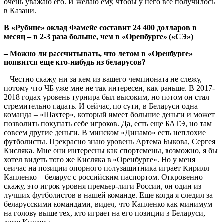
очень уважаю его. И желаю ему, чтобы у него все получилось
в Казани.
В «Рубине» оклад Фамейе составит 24 400 долларов в
месяц – в 2-3 раза больше, чем в «Оренбурге» («СЭ»)
– Можно ли рассчитывать, что летом в «Оренбурге»
появится еще кто-нибудь из беларусов?
– Честно скажу, ни за кем из вашего чемпионата не слежу,
потому что ЧБ уже мне не так интересен, как раньше. В 2017-
2018 годах уровень турнира был высоким, но потом он стал
стремительно падать. И сейчас, по сути, в Беларуси одна
команда – «Шахтер», который имеет большие деньги и может
позволить покупать себе игроков. Да, есть еще БАТЭ, но там
совсем другие деньги. В минском «Динамо» есть неплохие
футболисты. Прекрасно знаю уровень Артема Быкова, Сергея
Кисляка. Мне они интересны как спортсмены, возможно, я бы
хотел видеть того же Кисляка в «Оренбурге». Но у меня
сейчас на позиции опорного полузащитника играет Кирилл
Капленко – беларус с российским паспортом. Откровенно
скажу, это игрок уровня премьер-лиги России, он один из
лучших футболистов в нашей команде. Еще когда я следил за
беларусскими командами, видел, что Капленко как минимум
на голову выше тех, кто играет на его позиции в Беларуси,
даже Кисляка.