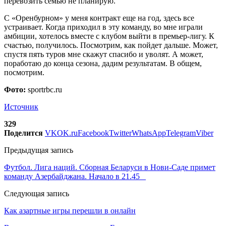
перевозить семью не планирую.
С «Оренбурном» у меня контракт еще на год, здесь все
устраивает. Когда приходил в эту команду, во мне играли
амбиции, хотелось вместе с клубом выйти в премьер-лигу. К
счастью, получилось. Посмотрим, как пойдет дальше. Может,
спустя пять туров мне скажут спасибо и уволят. А может,
поработаю до конца сезона, дадим результатам. В общем,
посмотрим.
Фото:
sportrbc.ru
Источник
329
Поделится
VK
OK.ru
Facebook
Twitter
WhatsApp
Telegram
Viber
Предыдущая запись
Футбол. Лига наций. Сборная Беларуси в Нови-Саде примет
команду Азербайджана. Начало в 21.45
Следующая запись
Как азартные игры перешли в онлайн