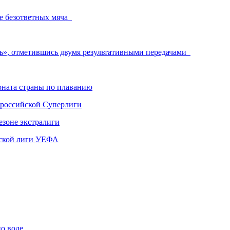
ре безответных мяча
ь», отметившись двумя результативными передачами
ната страны по плаванию
 российской Суперлиги
езоне экстралиги
ской лиги УЕФА
по воде