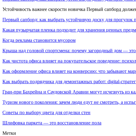
Устойчивость важнее скорости новичка Первый сапборд долж
Первый сапборд: как выбрать устойчивую доску для прогулок 
Какая пузырчатая пленка подходит для хранения ценных предм
Когда реклама становится мусором
Крыша над головой спортсмена: почему загородный дом — это
Как чистота офиса влияет на покупательское поведение: псих
Как оформление офиса влияет на конверсию: что забывают мар
Как выбрать подрядчика для демонтажных работ: digital-страте
Гран-при Бахрейна и Саудовской Аравии могут исчезнуть из к
Туризм нового поколения: зачем люди едут не смотреть, а испы
Советы по выбору цвета для отделки стен
Шлифовка паркета — это восстановление пола
Метки