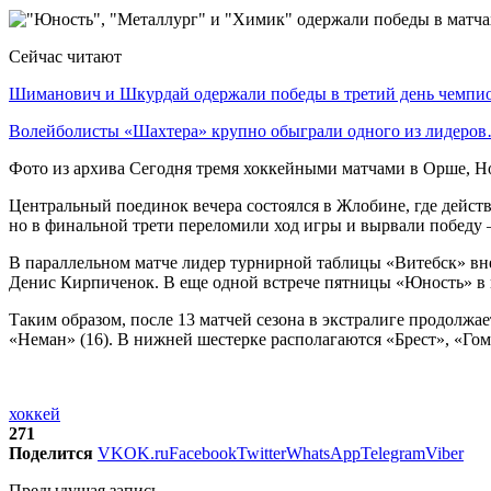
Сейчас читают
Шиманович и Шкурдай одержали победы в третий день чемп
Волейболисты «Шахтера» крупно обыграли одного из лидеро
Фото из архива Сегодня тремя хоккейными матчами в Орше, Н
Центральный поединок вечера состоялся в Жлобине, где дейст
но в финальной трети переломили ход игры и вырвали победу
В параллельном матче лидер турнирной таблицы «Витебск» вне
Денис Кирпиченок. В еще одной встрече пятницы «Юность» в г
Таким образом, после 13 матчей сезона в экстралиге продолжа
«Неман» (16). В нижней шестерке располагаются «Брест», «Г
хоккей
271
Поделится
VK
OK.ru
Facebook
Twitter
WhatsApp
Telegram
Viber
Предыдущая запись