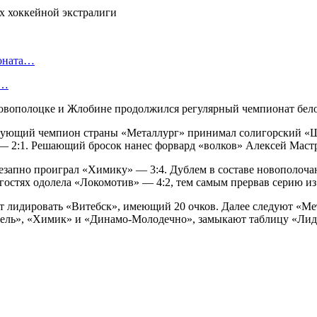
ионата…
в…
овополоцке и Жлобине продолжился регулярный чемпионат бело
вующий чемпион страны «Металлург» принимал солигорский «Шах
 — 2:1. Решающий бросок нанес форвард «волков» Алексей Маст
запно проиграл «Химику» — 3:4. Дублем в составе новополочан
остях одолела «Локомотив» — 4:2, тем самым прервав серию из 
ет лидировать «Витебск», имеющий 20 очков. Далее следуют «Мет
омель», «Химик» и «Динамо-Молодечно», замыкают таблицу «Лид