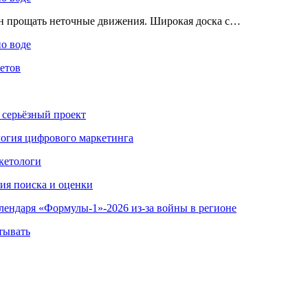
ен прощать неточные движения. Широкая доска с…
по воде
етов
 серьёзный проект
ология цифрового маркетинга
кетологи
гия поиска и оценки
алендаря «Формулы-1»-2026 из-за войны в регионе
тывать