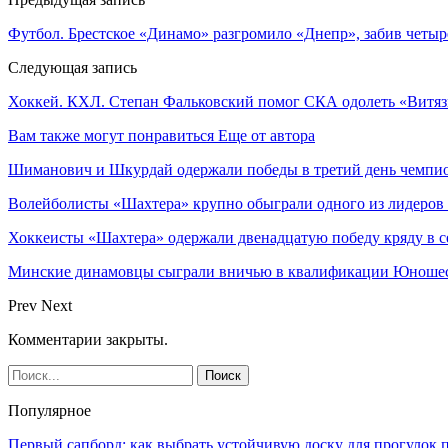
Футбол. Брестское «Динамо» разгромило «Днепр», забив четы
Следующая запись
Хоккей. КХЛ. Степан Фальковский помог СКА одолеть «Витяз
Вам также могут понравиться
Еще от автора
Шиманович и Шкурдай одержали победы в третий день чемпио
Волейболисты «Шахтера» крупно обыграли одного из лидеров
Хоккеисты «Шахтера» одержали двенадцатую победу кряду в с
Минские динамовцы сыграли вничью в квалификации Юноше
Prev
Next
Комментарии закрыты.
Популярное
Первый сапборд: как выбрать устойчивую доску для прогулок 