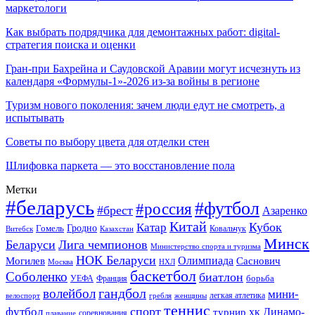
маркетологи
Как выбрать подрядчика для демонтажных работ: digital-
стратегия поиска и оценки
Гран-при Бахрейна и Саудовской Аравии могут исчезнуть из
календаря «Формулы-1»-2026 из-за войны в регионе
Туризм нового поколения: зачем люди едут не смотреть, а
испытывать
Советы по выбору цвета для отделки стен
Шлифовка паркета — это восстановление пола
Метки
#беларусь
#футбол
#россия
#брест
Азаренко
Китай
Кубок
Катар
Гомель
Гродно
Казахстан
Ковальчук
Витебск
Минск
Беларуси
Лига чемпионов
Министерство спорта и туризма
НОК Беларуси
Олимпиада
Могилев
Саснович
Москва
НХЛ
баскетбол
Соболенко
биатлон
борьба
УЕФА
Франция
гандбол
волейбол
мини-
легкая атлетика
гребля
женщины
велоспорт
теннис
спорт
футбол
хк Динамо-
турнир
соревнования
плавание