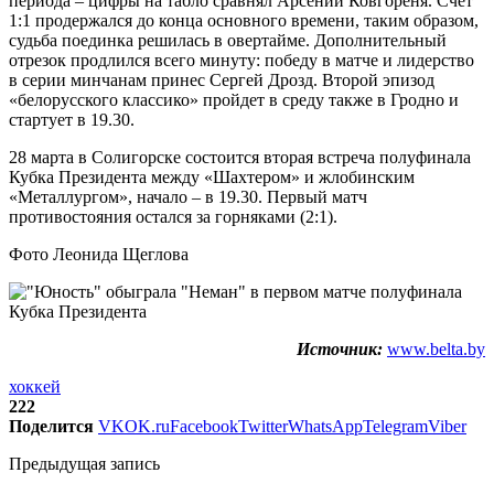
периода – цифры на табло сравнял Арсений Ковгореня. Счет
1:1 продержался до конца основного времени, таким образом,
судьба поединка решилась в овертайме. Дополнительный
отрезок продлился всего минуту: победу в матче и лидерство
в серии минчанам принес Сергей Дрозд. Второй эпизод
«белорусского классико» пройдет в среду также в Гродно и
стартует в 19.30.
28 марта в Солигорске состоится вторая встреча полуфинала
Кубка Президента между «Шахтером» и жлобинским
«Металлургом», начало – в 19.30. Первый матч
противостояния остался за горняками (2:1).
Фото Леонида Щеглова
Источник:
www.belta.by
хоккей
222
Поделится
VK
OK.ru
Facebook
Twitter
WhatsApp
Telegram
Viber
Предыдущая запись