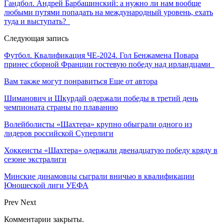
Гандбол. Андрей Барбашинский: а нужно ли нам вообще
любыми путями попадать на международный уровень, ехать
туда и выступать?
Следующая запись
Футбол. Квалификация ЧЕ-2024. Гол Бенжамена Повара
принес сборной Франции гостевую победу над ирландцами
Вам также могут понравиться
Еще от автора
Шиманович и Шкурдай одержали победы в третий день
чемпионата страны по плаванию
Волейболисты «Шахтера» крупно обыграли одного из
лидеров российской Суперлиги
Хоккеисты «Шахтера» одержали двенадцатую победу кряду в
сезоне экстралиги
Минские динамовцы сыграли вничью в квалификации
Юношеской лиги УЕФА
Prev
Next
Комментарии закрыты.