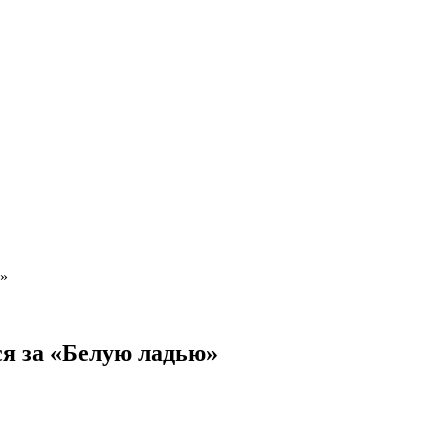
ю»
я за «Белую ладью»