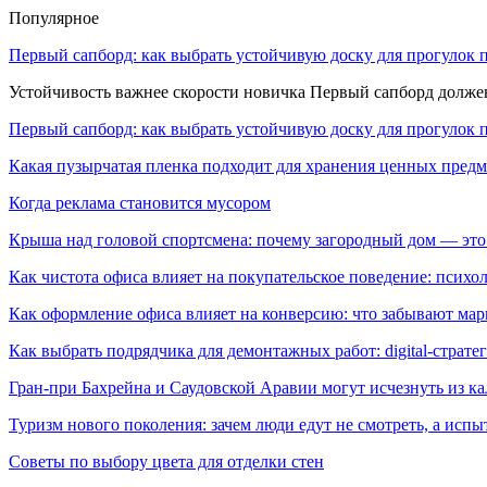
Популярное
Первый сапборд: как выбрать устойчивую доску для прогулок 
Устойчивость важнее скорости новичка Первый сапборд долж
Первый сапборд: как выбрать устойчивую доску для прогулок 
Какая пузырчатая пленка подходит для хранения ценных предм
Когда реклама становится мусором
Крыша над головой спортсмена: почему загородный дом — это
Как чистота офиса влияет на покупательское поведение: псих
Как оформление офиса влияет на конверсию: что забывают мар
Как выбрать подрядчика для демонтажных работ: digital-страте
Гран-при Бахрейна и Саудовской Аравии могут исчезнуть из к
Туризм нового поколения: зачем люди едут не смотреть, а испы
Советы по выбору цвета для отделки стен