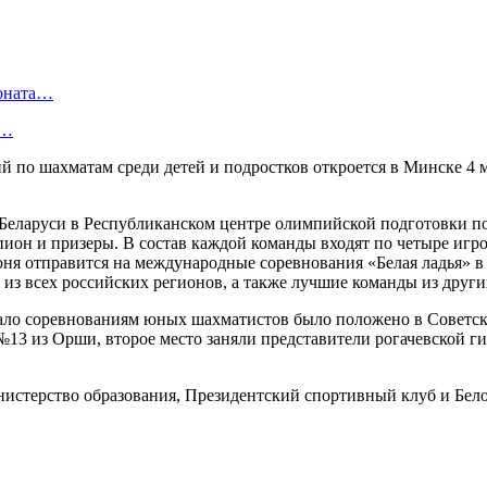
ионата…
в…
 по шахматам среди детей и подростков откроется в Минске 4 
 Беларуси в Республиканском центре олимпийской подготовки п
пион и призеры. В состав каждой команды входят по четыре игро
юня отправится на международные соревнования «Белая ладья» в
 из всех российских регионов, а также лучшие команды из други
ачало соревнованиям юных шахматистов было положено в Советск
13 из Орши, второе место заняли представители рогачевской г
истерство образования, Президентский спортивный клуб и Бело