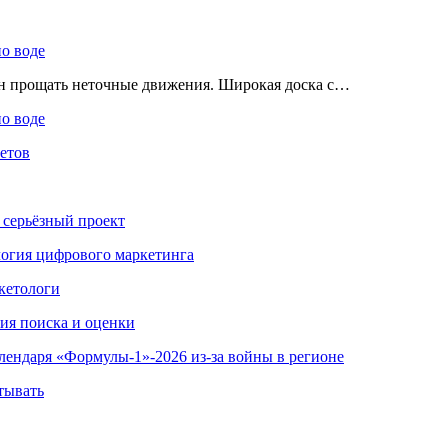
по воде
ен прощать неточные движения. Широкая доска с…
по воде
етов
 серьёзный проект
ология цифрового маркетинга
кетологи
гия поиска и оценки
алендаря «Формулы-1»-2026 из-за войны в регионе
тывать