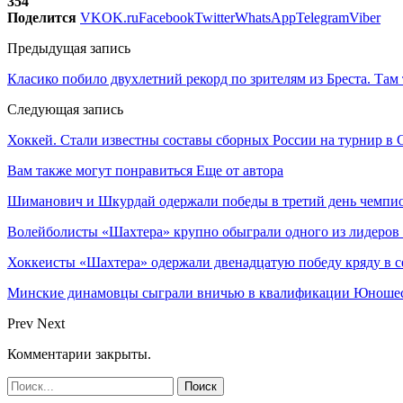
354
Поделится
VK
OK.ru
Facebook
Twitter
WhatsApp
Telegram
Viber
Предыдущая запись
Класико побило двухлетний рекорд по зрителям из Бреста. Там
Следующая запись
Хоккей. Стали известны составы сборных России на турнир в 
Вам также могут понравиться
Еще от автора
Шиманович и Шкурдай одержали победы в третий день чемпио
Волейболисты «Шахтера» крупно обыграли одного из лидеров
Хоккеисты «Шахтера» одержали двенадцатую победу кряду в с
Минские динамовцы сыграли вничью в квалификации Юноше
Prev
Next
Комментарии закрыты.