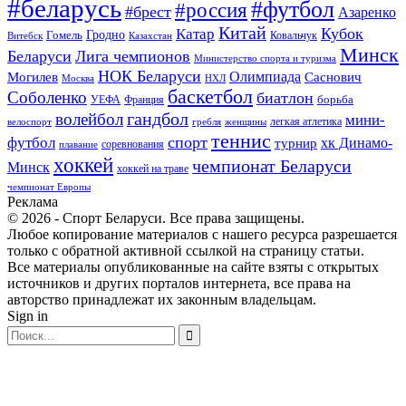
#беларусь
#футбол
#россия
#брест
Азаренко
Китай
Кубок
Катар
Гомель
Гродно
Казахстан
Ковальчук
Витебск
Минск
Беларуси
Лига чемпионов
Министерство спорта и туризма
НОК Беларуси
Олимпиада
Могилев
Саснович
Москва
НХЛ
баскетбол
Соболенко
биатлон
борьба
УЕФА
Франция
гандбол
волейбол
мини-
легкая атлетика
гребля
женщины
велоспорт
теннис
спорт
футбол
хк Динамо-
турнир
соревнования
плавание
хоккей
чемпионат Беларуси
Минск
хоккей на траве
чемпионат Европы
Реклама
© 2026 - Спорт Беларуси. Все права защищены.
Любое копирование материалов с нашего ресурса разрешается
только с обратной активной ссылкой на страницу статьи.
Все материалы опубликованные на сайте взяты с открытых
источников и других порталов интернета, все права на
авторство принадлежат их законным владельцам.
Sign in