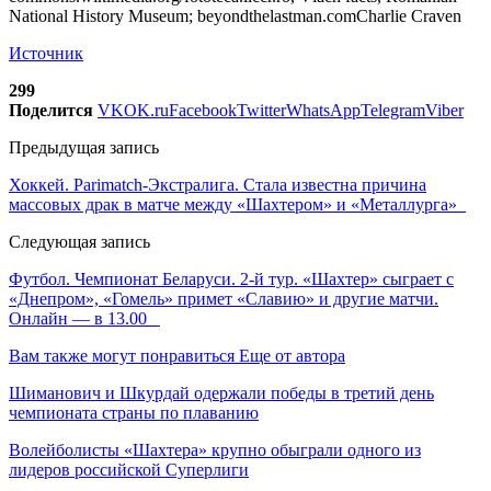
National History Museum; beyondthelastman.comCharlie Craven
Источник
299
Поделится
VK
OK.ru
Facebook
Twitter
WhatsApp
Telegram
Viber
Предыдущая запись
Хоккей. Parimatch-Экстралига. Стала известна причина
массовых драк в матче между «Шахтером» и «Металлурга»
Следующая запись
Футбол. Чемпионат Беларуси. 2-й тур. «Шахтер» сыграет с
«Днепром», «Гомель» примет «Славию» и другие матчи.
Онлайн — в 13.00
Вам также могут понравиться
Еще от автора
Шиманович и Шкурдай одержали победы в третий день
чемпионата страны по плаванию
Волейболисты «Шахтера» крупно обыграли одного из
лидеров российской Суперлиги