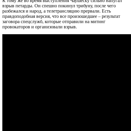
К тому же во время выступления Чаушеску сильно напугал
взрыв петарды. Он спешно покинул трибуну, после чего
разбежался и народ, а телетрансляцию прервали. Есть
правдоподобная версия, что все произошедшее – результат
заговора спецслужб, которые отправили на митинг
провокаторов и организовали взрыв.