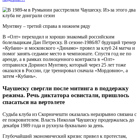
Мунтяну – третий справа в нижнем ряду
В «Олт» переходил и хорошо знакомый российским
болельщикам Дан Петреску. В сезоне-1986/87 будущий тренер
«Кубани» и московского «Динамо» провел за клуб 24 матча и
помог занять седьмое место в чемпионате. Спустя год не по
аренде, а в рамках полноценного контракта в «Олт»
отправился Доринел Мунтяну, который через 25 лет тоже
оказался в России, где тренировал сначала «Мордовию», а
затем «Кубань».
Чаушеску свергли после митинга в поддержку
режима. Речь диктатора освистали, пришлось
спасаться на вертолете
Судьба клуба из Скорничешти оказалась неразрывно связана с
ее покровителем. Власть Николая Чаушеску продержалась до
декабря 1989 года и рухнула буквально за день.
Глубочайший экономический кризис привел к протестам,