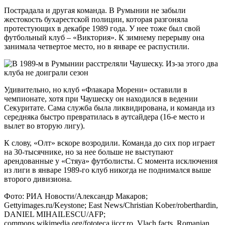
Пострадала и другая команда. В Румынии не забыли
жестокость бухарестской полиции, которая разгоняла
протестующих в декабре 1989 года. У нее тоже был свой
футбольный клуб – «Виктория». К зимнему перерыву она
занимала четвертое место, но в январе ее распустили.
Удивительно, но клуб «Флакара Морени» оставили в
чемпионате, хотя при Чаушеску он находился в ведении
Секуритате. Сама служба была ликвидирована, и команда из
середняка быстро превратилась в аутсайдера (16-е место и
вылет во вторую лигу).
К слову, «Олт» вскоре возродили. Команда до сих пор играет
на 30-тысячнике, но за нее больше не выступают
арендованные у «Стяуа» футболисты. С момента исключения
из лиги в январе 1989-го клуб никогда не поднимался выше
второго дивизиона.
Фото: РИА Новости/Александр Макаров;
Gettyimages.ru/Keystone; East News/Christian Kober/roberthardin,
DANIEL MIHAILESCU/AFP;
commons.wikimedia.org/fototeca.iiccr.ro, Vlach facts, Romanian