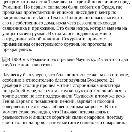
центром которых стал Тимишоара – третий по величине город
Румынии. Но первым сигналом были события в Орадя, где
проживал протестантский епископ, диссидент, венгр по
национальности Ласло Текеш. Полиция пыталась выселить
его из собственного дома, из-за чего разозлились соседи
священника и прихожане. Это была искра, которая вывела на
улицы тысячи румын. Их пытались подавить армия и
сотрудники тайной полиции Секуритате, причем с
применением огнестрельного оружия, но протесты не
прекращались.
Чаушеску был уверен, что большинство все же на его стороне,
особенно в относительно благополучном Бухаресте. 21
декабря в столице прошел митинг сторонников диктатора –
по крайней мере, так считал сам кондукэтор. Он ошибался: в
толпе далеко не все поддерживали Чаушеску, к тому же речь
Гения Карпат о повышении пенсий, зарплат и пособий
совершенно не отвечала общественным запросам. В этот
момент стало очевидно, что Николае потерял связь с
реальностью и лишился обратной связи с народом, поэтому
свист толпы на провластном митинге сильно его ошарашил.