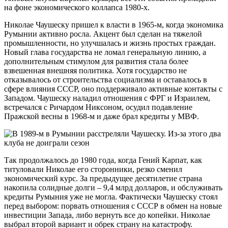
на фоне экономического коллапса 1980-х.
Николае Чаушеску пришел к власти в 1965-м, когда экономика
Румынии активно росла. Акцент был сделан на тяжелой
промышленности, но улучшалась и жизнь простых граждан.
Новый глава государства не ломал генеральную линию, а
дополнительным стимулом для развития стала более
взвешенная внешняя политика. Хотя государство не
отказывалось от строительства социализма и оставалось в
сфере влияния СССР, оно поддерживало активные контакты с
Западом. Чаушеску наладил отношения с ФРГ и Израилем,
встречался с Ричардом Никсоном, осудил подавление
Пражской весны в 1968-м и даже брал кредиты у МВФ.
Так продолжалось до 1980 года, когда Гений Карпат, как
титуловали Николае его сторонники, резко сменил
экономический курс. За предыдущее десятилетие страна
накопила солидные долги – 9,4 млрд долларов, и обслуживать
кредиты Румыния уже не могла. Фактически Чаушеску стоял
перед выбором: порвать отношения с СССР в обмен на новые
инвестиции Запада, либо вернуть все до копейки. Николае
выбрал второй вариант и обрек страну на катастрофу.