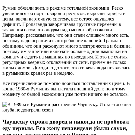
Румын обязали жить в режиме тотальной экономии. Резко
увеличился экспорт товаров и ресурсов, выросли тарифы и
цены, ввели карточную систему, все острее ощущался
дефицит. Пропаганда заворачивала грустные перемены в
заявления о том, что людям надо менять образ жизни.
Например, рассказывали, что они стали слишком много есть,
поэтому надо ограничить потребление калорий. Граждан
обвинили, что они расходуют много электричества и бензина,
поэтому им запретили включать больше одной лампочки на
комнату и ездить на машинах по выходным. И это не считая
регулярных веерных отключений от сети, причем не только
жилых домов. Доходило до того, что горячая вода появлялась
в румынских кранах раз в неделю.
Все перечисленное помогло добиться поставленных целей. В
конце 1980-х Румыния выплатила внешний долг, но к тому
моменту от былой экономики уже почти ничего не осталось.
Чаушеску строил дворец и никогда не пробовал
еду первым. Его жену ненавидели (были слухи,
что она летает стричься в Париж за