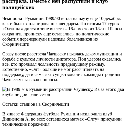
расстрела. Вместе с ней распустили и клуб
полицейских
Чемпионат Румынии-1989/90 встал на паузу еще 10 декабря,
как и было запланировано календарем. По итогам 17 туров
«Олт» находился в зоне вылета – 16-е место из 18-ти. Шансы
сохранить прописку еще оставались, но политические
события перечеркнули надежды болельщиков из
Скорничешти.
Сразу после расстрела Чаушеску началась декоммунизации и
борьба с культом личности диктатора. Под ударом оказались
все, кто проявлял лояльность предыдущему режиму.
Естественно, «Олт» больше не мог рассчитывать на
поддержку, да и сам факт существования команды с родины
Чаушеску вызывал вопросы.
Остатки стадиона в Скорничешти
В январе Федерация футбола Румынии исключила клуб
Дивизиона А, во всех оставшихся матчах «Олту» присудили
технические поражения.