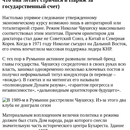
государственный счет)
Настолько упрямое следование утвержденному
экономическому курсу возможно лишь в авторитарной или
тоталитарной стране. Режим Николае Чаушеску максимально
соответствовал этим эпитетам. Причем ориентиром для
диктатора стал даже не Советский Союз, а Китай и Северная
Корея. Когда в 1971 году Николае съездил на Дальний Восток,
его очень впечатлила массовая поддержка лидера КНР.
С тех пор в Румынии активнее развивали личный бренд
главы государства. Чаушеску сосредоточил в своих руках всю
власть, занимал одновременно несколько ключевых постов и
получил неформальный титул кондукэтора (в переводе –
«вождь»). В газетах и на митингах его называли
«полноводным Дунаем разума», «гарантом прогресса и
независимости», «дальновидным архитектором будущего».
Материальным воплощением величия политика и режима
должен был стать Дом народа, ради которого снесли
значительную часть исторического центра Бухареста. Здание