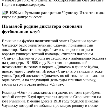
– вплоть до того, что Елена за государственный счет летала в
Париэ в парикмахерскую.
На малой родине диктатора основали
футбольный клуб
Влияние на футбол политической элиты Румынии времен
Чаушеску было значительным. Скажем, приемный сын
диктатора Валентин, который сам в молодости играл в
воротах университетской команды, считался патроном
«Стяуа». Причем его роль не сводилась к выбиванию бюджета
на трансферы. В 1988 году Валентин, недовольный
незасчитанным голом в ворота «Динамо» в финале Кубка,
просто ушел с трибуны. Игроки «Стяуа» это увидели и тоже
ушли. Трофей достался «Динамо», но об этом не написала ни
одна газета, а на следующий день судья признал ошибку,
засчитал гол и отдал победу «Стяуа».
Команда «Олт» не хвасталась титулами, но тоже приобрела
особый статус. Клуб представлял деревню Скорничешти на
юге Румынии. Именно здесь в 1918 году родился Николае
Чаушеску, который не забывал про малую родину и после