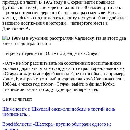
прихода к власти. В 1972 году в Скорничешти появился
футбольный клуб, а вскоре и стадион на 30 тысяч зрителей.
Причем население деревни было в два раза меньше. Новая
команда быстро поднималась в элиту и спустя 10 лет добилась
высшего достижения в истории – четвертого места в
Дивизионе А.
Петреску перешел в «Олт» по аренде из «Стяуа»
«Олт» не мог рассчитывать на собственных воспитанников,
но благодаря связям за команду часто играли арендованные у
«Стяуа» и «Динамо» футболисты. Среди них был, например,
Илие Думитреску, который представлял клуб Скорничешти в
1988-м, а через год помог «Стяуа» выйти в финал Кубка
чемпионов, забив по ходу турнира четыре мяча.
Сейчас читают
Шиманович и Шкурдай одержали победы в третий день
чемпионата…
Волейболисты «Шахтера» крупно обыграли одного из
лидеров…