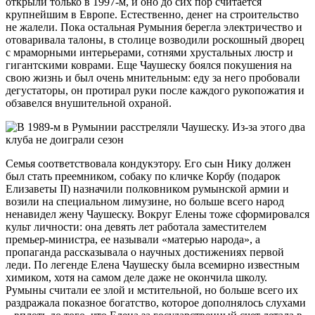
открыли только в 1997-м, и оно до сих пор считается
крупнейшим в Европе. Естественно, денег на строительство
не жалели. Пока остальная Румыния берегла электричество и
отоваривала талоны, в столице возводили роскошный дворец
с мраморными интерьерами, сотнями хрустальных люстр и
гигантскими коврами. Еще Чаушеску боялся покушения на
свою жизнь и был очень мнительным: еду за него пробовали
дегустаторы, он протирал руки после каждого рукопожатия и
обзавелся внушительной охраной.
Семья соответствовала кондукэтору. Его сын Нику должен
был стать преемником, собаку по кличке Корбу (подарок
Елизаветы II) назначили полковником румынской армии и
возили на специальном лимузине, но больше всего народ
ненавидел жену Чаушеску. Вокруг Елены тоже сформировался
культ личности: она девять лет работала заместителем
премьер-министра, ее называли «матерью народа», а
пропаганда рассказывала о научных достижениях первой
леди. По легенде Елена Чаушеску была всемирно известным
химиком, хотя на самом деле даже не окончила школу.
Румыны считали ее злой и мстительной, но больше всего их
раздражала показное богатство, которое дополнялось слухами