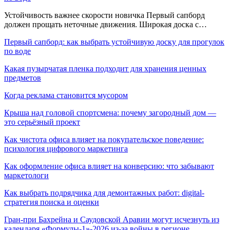
Устойчивость важнее скорости новичка Первый сапборд
должен прощать неточные движения. Широкая доска с…
Первый сапборд: как выбрать устойчивую доску для прогулок
по воде
Какая пузырчатая пленка подходит для хранения ценных
предметов
Когда реклама становится мусором
Крыша над головой спортсмена: почему загородный дом —
это серьёзный проект
Как чистота офиса влияет на покупательское поведение:
психология цифрового маркетинга
Как оформление офиса влияет на конверсию: что забывают
маркетологи
Как выбрать подрядчика для демонтажных работ: digital-
стратегия поиска и оценки
Гран-при Бахрейна и Саудовской Аравии могут исчезнуть из
календаря «Формулы-1»-2026 из-за войны в регионе