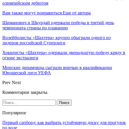
олимпийским дебютом
Вам также могут понравиться
Еще от автора
Шиманович и Шкурдай одержали победы в третий день
чемпионата страны по плаванию
Волейболисты «Шахтера» крупно обыграли одного из
лидеров российской Суперлиги
Хоккеисты «Шахтера» одержали двенадцатую победу кряду в
сезоне экстралиги
Минские динамовцы сыграли вничью в квалификации
Юношеской лиги УЕФА
Prev
Next
Комментарии закрыты.
Популярное
Первый сапборд: как выбрать устойчивую доску для прогулок
по воде