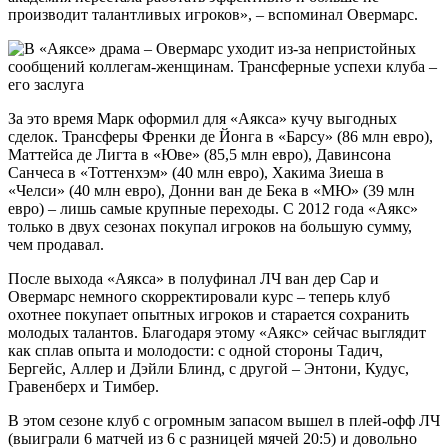
производит талантливых игроков», – вспоминал Овермарс.
За это время Марк оформил для «Аякса» кучу выгодных
сделок. Трансферы Френки де Йонга в «Барсу» (86 млн евро),
Маттейса де Лигта в «Юве» (85,5 млн евро), Давинсона
Санчеса в «Тоттенхэм» (40 млн евро), Хакима Зиеша в
«Челси» (40 млн евро), Донни ван де Бека в «МЮ» (39 млн
евро) – лишь самые крупные переходы. С 2012 года «Аякс»
только в двух сезонах покупал игроков на большую сумму,
чем продавал.
После выхода «Аякса» в полуфинал ЛЧ ван дер Сар и
Овермарс немного скорректировали курс – теперь клуб
охотнее покупает опытных игроков и старается сохранить
молодых талантов. Благодаря этому «Аякс» сейчас выглядит
как сплав опыта и молодости: с одной стороны Тадич,
Бергейс, Аллер и Дэйли Блинд, с другой – Энтони, Кудус,
Гравенберх и Тимбер.
В этом сезоне клуб с огромным запасом вышел в плей-офф ЛЧ
(выиграли 6 матчей из 6 с разницей мячей 20:5) и довольно