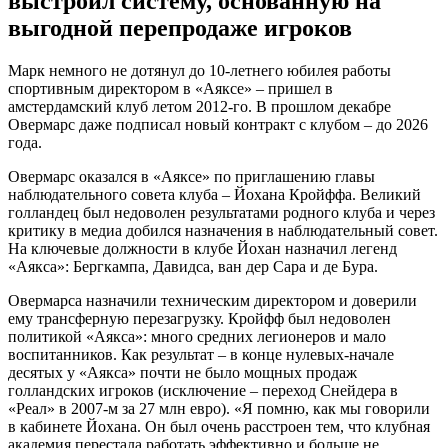
выстроил систему, основанную на
выгодной перепродаже игроков
Марк немного не дотянул до 10-летнего юбилея работы
спортивным директором в «Аяксе» – пришел в
амстердамский клуб летом 2012-го. В прошлом декабре
Овермарс даже подписал новый контракт с клубом – до 2026
года.
Овермарс оказался в «Аяксе» по приглашению главы
наблюдательного совета клуба – Йохана Кройффа. Великий
голландец был недоволен результатами родного клуба и через
критику в медиа добился назначения в наблюдательный совет.
На ключевые должности в клубе Йохан назначил легенд
«Аякса»: Бергкампа, Давидса, ван дер Сара и де Бура.
Овермарса назначили техническим директором и доверили
ему трансферную перезагрузку. Кройфф был недоволен
политикой «Аякса»: много средних легионеров и мало
воспитанников. Как результат – в конце нулевых-начале
десятых у «Аякса» почти не было мощных продаж
голландских игроков (исключение – переход Снейдера в
«Реал» в 2007-м за 27 млн евро). «Я помню, как мы говорили
в кабинете Йохана. Он был очень расстроен тем, что клубная
академия перестала работать эффективно и больше не