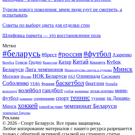
Туризм нового поколения: зачем люди едут не смотреть, а
испытывать
Советы по выбору цвета для отделки стен
Шлифовка паркета — это восстановление пола
Метки
#беларусь
#футбол
#россия
#брест
Азаренко
Китай
Кубок
Катар
Гомель
Гродно
Казахстан
Ковальчук
Витебск
Минск
Беларуси
Лига чемпионов
Министерство спорта и туризма
НОК Беларуси
Олимпиада
Могилев
Саснович
Москва
НХЛ
баскетбол
Соболенко
биатлон
борьба
УЕФА
Франция
гандбол
волейбол
мини-
легкая атлетика
гребля
женщины
велоспорт
теннис
спорт
футбол
хк Динамо-
турнир
соревнования
плавание
хоккей
чемпионат Беларуси
Минск
хоккей на траве
чемпионат Европы
Реклама
© 2026 - Спорт Беларуси. Все права защищены.
Любое копирование материалов с нашего ресурса разрешается
только с обратной активной ссылкой на страницу статьи.