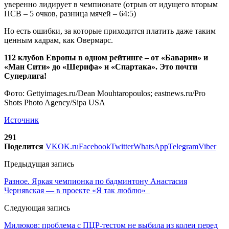
уверенно лидирует в чемпионате (отрыв от идущего вторым
ПСВ – 5 очков, разница мячей – 64:5)
Но есть ошибки, за которые приходится платить даже таким
ценным кадрам, как Овермарс.
112 клубов Европы в одном рейтинге – от «Баварии» и
«Ман Сити» до «Шерифа» и «Спартака». Это почти
Суперлига!
Фото: Gettyimages.ru/Dean Mouhtaropoulos; eastnews.ru/Pro
Shots Photo Agency/Sipa USA
Источник
291
Поделится
VK
OK.ru
Facebook
Twitter
WhatsApp
Telegram
Viber
Предыдущая запись
Разное. Яркая чемпионка по бадминтону Анастасия
Чернявская — в проекте «Я так люблю»
Следующая запись
Милюков: проблема с ПЦР-тестом не выбила из колеи перед