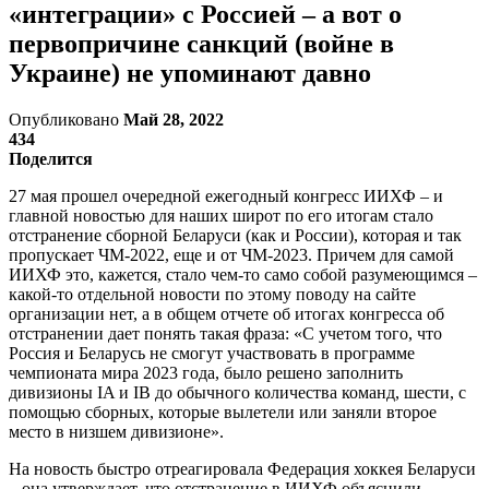
«интеграции» с Россией – а вот о
первопричине санкций (войне в
Украине) не упоминают давно
Опубликовано
Май 28, 2022
434
Поделится
27 мая прошел очередной ежегодный конгресс ИИХФ – и
главной новостью для наших широт по его итогам стало
отстранение сборной Беларуси (как и России), которая и так
пропускает ЧМ-2022, еще и от ЧМ-2023. Причем для самой
ИИХФ это, кажется, стало чем-то само собой разумеющимся –
какой-то отдельной новости по этому поводу на сайте
организации нет, а в общем отчете об итогах конгресса об
отстранении дает понять такая фраза: «С учетом того, что
Россия и Беларусь не смогут участвовать в программе
чемпионата мира 2023 года, было решено заполнить
дивизионы IA и IB до обычного количества команд, шести, с
помощью сборных, которые вылетели или заняли второе
место в низшем дивизионе».
На новость быстро отреагировала Федерация хоккея Беларуси
– она утверждает, что отстранение в ИИХФ объяснили