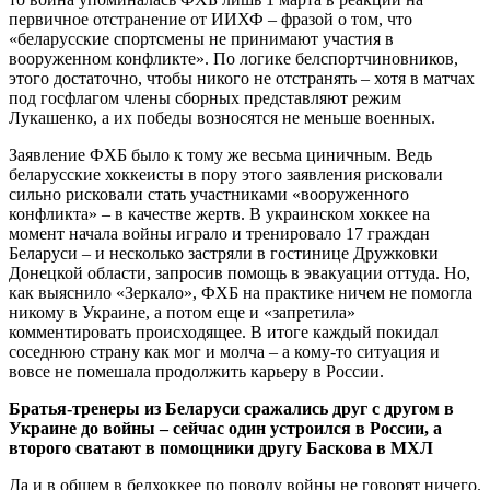
первичное отстранение от ИИХФ – фразой о том, что
«беларусские спортсмены не принимают участия в
вооруженном конфликте». По логике белспортчиновников,
этого достаточно, чтобы никого не отстранять – хотя в матчах
под госфлагом члены сборных представляют режим
Лукашенко, а их победы возносятся не меньше военных.
Заявление ФХБ было к тому же весьма циничным. Ведь
беларусские хоккеисты в пору этого заявления рисковали
сильно рисковали стать участниками «вооруженного
конфликта» – в качестве жертв. В украинском хоккее на
момент начала войны играло и тренировало 17 граждан
Беларуси – и несколько застряли в гостинице Дружковки
Донецкой области, запросив помощь в эвакуации оттуда. Но,
как выяснило «Зеркало», ФХБ на практике ничем не помогла
никому в Украине, а потом еще и «запретила»
комментировать происходящее. В итоге каждый покидал
соседнюю страну как мог и молча – а кому-то ситуация и
вовсе не помешала продолжить карьеру в России.
Братья-тренеры из Беларуси сражались друг с другом в
Украине до войны – сейчас один устроился в России, а
второго сватают в помощники другу Баскова в МХЛ
Да и в общем в белхоккее по поводу войны не говорят ничего.