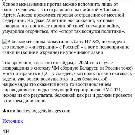
Ясное высказывание против можно вспомнить лишь от
одного человека – это игравший в латвийской «Лиепае»
Артем Аносов прокомментировал отстранение от местной
федерации. Но даже 22-летний экс-хоккеист, который
говорил, что понимает причиной своей ситуации войну,
умудрился огорчиться, что «спорт так коснулся политики».
Тем временем, согласно инсайдам, с 2024-го в случае
возвращения в систему ЧМ сборную Беларуси (и России тоже)
могут отправить в Д2 – у соседей, чья гордость явно оказалась
задета, уже вовсю возмущаются, а для беларусской
нацкоманды это окажется всего-то восстановлением
справедливости: ведь следующий турнир после ЧМ-2021,
исходя из его результата, белхоккей как раз и должен провести
в низшем дивизионе.
Фото:
hockey.by, gettyimages.com
Источник
434