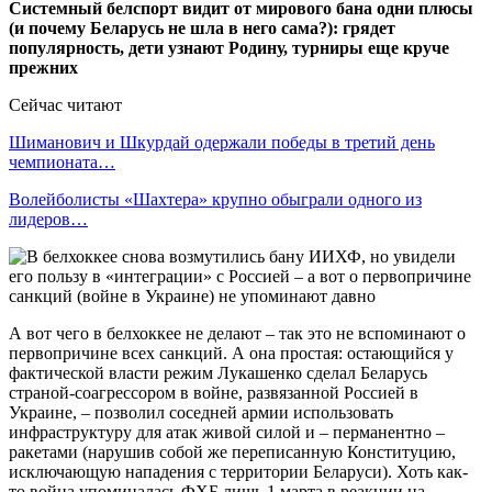
Системный белспорт видит от мирового бана одни плюсы
(и почему Беларусь не шла в него сама?): грядет
популярность, дети узнают Родину, турниры еще круче
прежних
Сейчас читают
Шиманович и Шкурдай одержали победы в третий день
чемпионата…
Волейболисты «Шахтера» крупно обыграли одного из
лидеров…
А вот чего в белхоккее не делают – так это не вспоминают о
первопричине всех санкций. А она простая: остающийся у
фактической власти режим Лукашенко сделал Беларусь
страной-соагрессором в войне, развязанной Россией в
Украине, – позволил соседней армии использовать
инфраструктуру для атак живой силой и – перманентно –
ракетами (нарушив собой же переписанную Конституцию,
исключающую нападения с территории Беларуси). Хоть как-
то война упоминалась ФХБ лишь 1 марта в реакции на