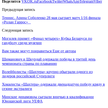
Поделится
VK
OK.ru
Facebook
Twitter
WhatsApp
Telegram
Viber
Предыдущая запись
Теннис. Арина Соболенко 28 мая сыграет матч 1/16 финала
«Ролан Гаррос»
Следующая запись
Могилев примет «Финал четырех» Кубка Беларуси по
гандболу среди мужчин
Вам также могут понравиться
Еще от автора
Шиманович и Шкурдай одержали победы в третий день
чемпионата страны по плаванию
Волейболисты «Шахтера» крупно обыграли одного из
лидеров российской Суперлиги
Хоккеисты «Шахтера» одержали двенадцатую победу кряду в
сезоне экстралиги
Минские динамовцы сыграли вничью в квалификации
Юношеской лиги УЕФА