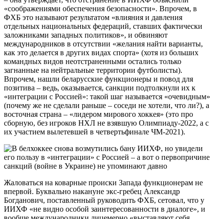
«соображениями обеспечения безопасности». Впрочем, в
ФХБ это называют результатом «влияния и давления
отдельных национальных федераций, ставших фактически
заложниками западных политиков», и обвиняют
международников в отсутствии «желания найти варианты,
как это делается в других видах спорта» (хотя из больших
командных видов неотстраненными остались только
загнанные на нейтральные территории футболисты).
Впрочем, нашли беларусские функционеры и повод для
позитива – ведь, оказывается, санкции подтолкнули их к
«интеграции с Россией»: такой шаг называется «очевидным»
(почему же не сделали раньше – соседи не хотели, что ли?), а
восточная страна – «лидером мирового хоккея» (это про
сборную, без игроков НХЛ не взявшую Олимпиаду-2022, а с
их участием вылетевшей в четвертьфинале ЧМ-2021).
Жаловаться на коварные происки Запада функционерам не
впервой. Буквально накануне экс-гребец Александр
Богданович, поставленный руководить ФХБ, сетовал, что у
ИИХФ «не видно особой заинтересованности в диалоге», и
вообще международники лицемерно «выставляют себя