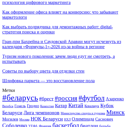
психология цифрового маркетинга
Как оформление офиса влияет на конверсию: что забывают
маркетологи
Как выбрать подрядчика для демонтажных работ: digital-
стратегия поиска и оценки
Гран-при Бахрейна и Саудовской Аравии могут исчезнуть из
календаря «Формулы-1»-2026 из-за войны в регионе
Туризм нового поколения: зачем люди едут не смотреть, а
испытывать
Советы по выбору цвета для отделки стен
Шлифовка паркета — это восстановление пола
Метки
#беларусь
#футбол
#россия
#брест
Азаренко
Китай
Кубок
Катар
Гомель
Гродно
Казахстан
Ковальчук
Витебск
Минск
Беларуси
Лига чемпионов
Министерство спорта и туризма
НОК Беларуси
Олимпиада
Могилев
Саснович
Москва
НХЛ
баскетбол
Соболенко
биатлон
борьба
УЕФА
Франция