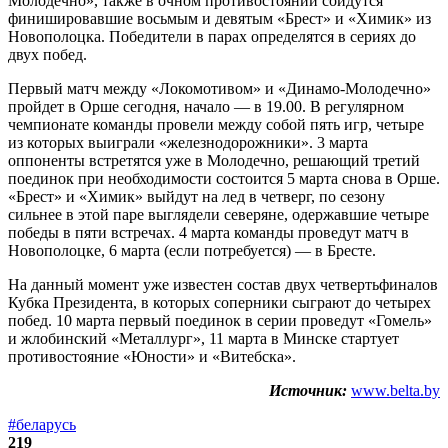
Молодечно», также в очном противостоянии сойдутся
финишировавшие восьмым и девятым «Брест» и «Химик» из
Новополоцка. Победители в парах определятся в сериях до
двух побед.
Первый матч между «Локомотивом» и «Динамо-Молодечно»
пройдет в Орше сегодня, начало — в 19.00. В регулярном
чемпионате команды провели между собой пять игр, четыре
из которых выиграли «железнодорожники». 3 марта
оппоненты встретятся уже в Молодечно, решающий третий
поединок при необходимости состоится 5 марта снова в Орше.
«Брест» и «Химик» выйдут на лед в четверг, по сезону
сильнее в этой паре выглядели северяне, одержавшие четыре
победы в пяти встречах. 4 марта команды проведут матч в
Новополоцке, 6 марта (если потребуется) — в Бресте.
На данный момент уже известен состав двух четвертьфиналов
Кубка Президента, в которых соперники сыграют до четырех
побед. 10 марта первый поединок в серии проведут «Гомель»
и жлобинский «Металлург», 11 марта в Минске стартует
противостояние «Юности» и «Витебска».
Источник:
www.belta.by
#беларусь
219