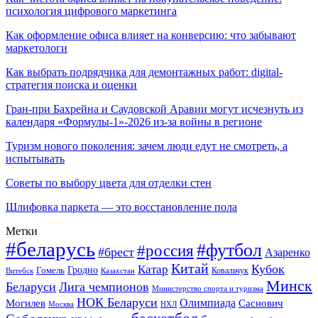
психология цифрового маркетинга
Как оформление офиса влияет на конверсию: что забывают
маркетологи
Как выбрать подрядчика для демонтажных работ: digital-
стратегия поиска и оценки
Гран-при Бахрейна и Саудовской Аравии могут исчезнуть из
календаря «Формулы-1»-2026 из-за войны в регионе
Туризм нового поколения: зачем люди едут не смотреть, а
испытывать
Советы по выбору цвета для отделки стен
Шлифовка паркета — это восстановление пола
Метки
#беларусь
#футбол
#россия
#брест
Азаренко
Китай
Кубок
Катар
Гомель
Гродно
Казахстан
Ковальчук
Витебск
Минск
Беларуси
Лига чемпионов
Министерство спорта и туризма
НОК Беларуси
Олимпиада
Могилев
Саснович
Москва
НХЛ