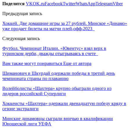
Поделится
VK
OK.ru
Facebook
Twitter
WhatsApp
Telegram
Viber
Предыдущая запись
Хоккей. Две домашние игры за 27 рублей. Минское «Динамо»
уже продает билеты на матчи плей-офф-2023
Следующая запись
Футбол. Чемпионат Италии. «Ювентус» взял верх в
туринском дерби, дважды отыгрываясь в счете
Вам также могут понравиться
Еще от автора
Шиманович и Шкурдай одержали победы в третий день
чемпионата страны по плаванию
Волейболисты «Шахтера» крупно обыграли одного из
лидеров российской Суперлиги
Хоккеисты «Шахтера» одержали двенадцатую победу кряду в
сезоне экстралиги
Минские динамовцы сыграли вничью в квалификации
Юношеской лиги УЕФА