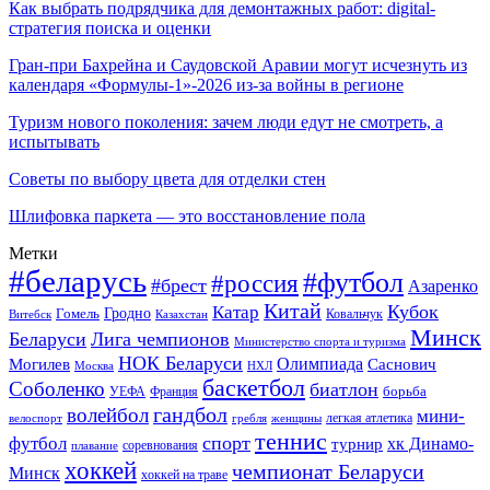
Как выбрать подрядчика для демонтажных работ: digital-
стратегия поиска и оценки
Гран-при Бахрейна и Саудовской Аравии могут исчезнуть из
календаря «Формулы-1»-2026 из-за войны в регионе
Туризм нового поколения: зачем люди едут не смотреть, а
испытывать
Советы по выбору цвета для отделки стен
Шлифовка паркета — это восстановление пола
Метки
#беларусь
#футбол
#россия
#брест
Азаренко
Китай
Кубок
Катар
Гомель
Гродно
Казахстан
Ковальчук
Витебск
Минск
Беларуси
Лига чемпионов
Министерство спорта и туризма
НОК Беларуси
Олимпиада
Могилев
Саснович
Москва
НХЛ
баскетбол
Соболенко
биатлон
борьба
УЕФА
Франция
гандбол
волейбол
мини-
легкая атлетика
гребля
женщины
велоспорт
теннис
спорт
футбол
хк Динамо-
турнир
соревнования
плавание
хоккей
чемпионат Беларуси
Минск
хоккей на траве