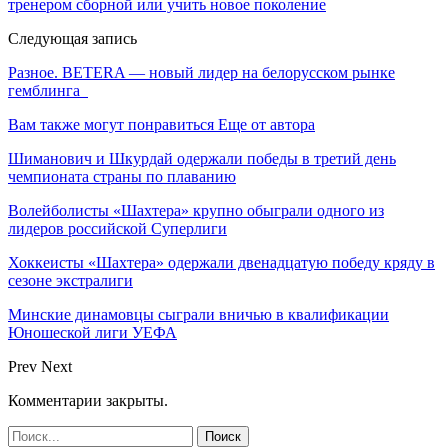
тренером сборной или учить новое поколение
Следующая запись
Разное. BETERA — новый лидер на белорусском рынке
гемблинга
Вам также могут понравиться
Еще от автора
Шиманович и Шкурдай одержали победы в третий день
чемпионата страны по плаванию
Волейболисты «Шахтера» крупно обыграли одного из
лидеров российской Суперлиги
Хоккеисты «Шахтера» одержали двенадцатую победу кряду в
сезоне экстралиги
Минские динамовцы сыграли вничью в квалификации
Юношеской лиги УЕФА
Prev
Next
Комментарии закрыты.