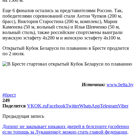
на 1500 м.
Еще 6 финалов остались за представителями России. Так,
победителями соревнований стали Антон Чупков (200 м,
брасс), Виктория Старостина (200 м, комплекс), Мария
Каменева (50 м, вольный стиль) и Илья Шевченко (50 м,
вольный стиль), также российские спортсмены выиграли
мужскую эстафету 4х200 м и женскую эстафету 4х100 м.
Открытый Кубок Беларуси по плаванию в Бресте продлится
по 2 июля.
Источник:
www.belta.by
#брест
249
Поделится
VK
OK.ru
Facebook
Twitter
WhatsApp
Telegram
Viber
Предыдущая запись
Допинг не закрывает никаких дверей в белспорте (особенно
если топишь за Лукашенко): можно стать главой федерации,