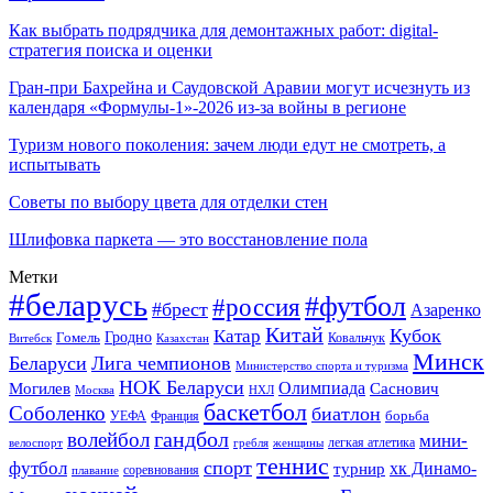
Как выбрать подрядчика для демонтажных работ: digital-
стратегия поиска и оценки
Гран-при Бахрейна и Саудовской Аравии могут исчезнуть из
календаря «Формулы-1»-2026 из-за войны в регионе
Туризм нового поколения: зачем люди едут не смотреть, а
испытывать
Советы по выбору цвета для отделки стен
Шлифовка паркета — это восстановление пола
Метки
#беларусь
#футбол
#россия
#брест
Азаренко
Китай
Кубок
Катар
Гомель
Гродно
Казахстан
Ковальчук
Витебск
Минск
Беларуси
Лига чемпионов
Министерство спорта и туризма
НОК Беларуси
Олимпиада
Могилев
Саснович
Москва
НХЛ
баскетбол
Соболенко
биатлон
борьба
УЕФА
Франция
гандбол
волейбол
мини-
легкая атлетика
гребля
женщины
велоспорт
теннис
спорт
футбол
хк Динамо-
турнир
соревнования
плавание