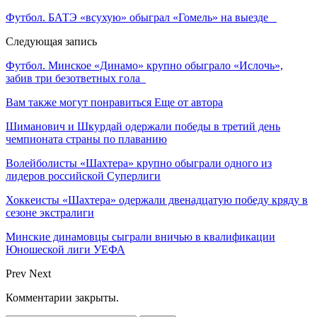
Футбол. БАТЭ «всухую» обыграл «Гомель» на выезде
Следующая запись
Футбол. Минское «Динамо» крупно обыграло «Ислочь»,
забив три безответных гола
Вам также могут понравиться
Еще от автора
Шиманович и Шкурдай одержали победы в третий день
чемпионата страны по плаванию
Волейболисты «Шахтера» крупно обыграли одного из
лидеров российской Суперлиги
Хоккеисты «Шахтера» одержали двенадцатую победу кряду в
сезоне экстралиги
Минские динамовцы сыграли вничью в квалификации
Юношеской лиги УЕФА
Prev
Next
Комментарии закрыты.