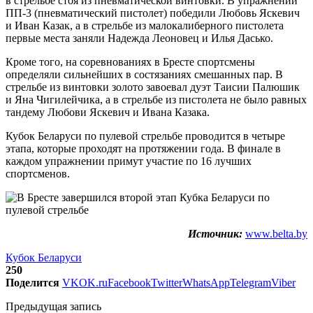
в стрельбе стоя из пневматической винтовки. В упражнении
ПП-3 (пневматический пистолет) победили Любовь Яскевич
и Иван Казак, а в стрельбе из малокалиберного пистолета
первые места заняли Надежда Леоновец и Илья Дасько.
Кроме того, на соревнованиях в Бресте спортсмены
определяли сильнейших в состязаниях смешанных пар. В
стрельбе из винтовки золото завоевал дуэт Таисии Палюшик
и Яна Чигилейчика, а в стрельбе из пистолета не было равных
тандему Любови Яскевич и Ивана Казака.
Кубок Беларуси по пулевой стрельбе проводится в четыре
этапа, которые проходят на протяжении года. В финале в
каждом упражнении примут участие по 16 лучших
спортсменов.
Источник:
www.belta.by
Кубок Беларуси
250
Поделится
VK
OK.ru
Facebook
Twitter
WhatsApp
Telegram
Viber
Предыдущая запись