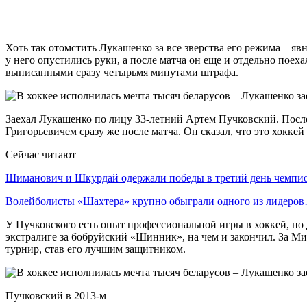
Хоть так отомстить Лукашенко за все зверства его режима – яв
у него опустились руки, а после матча он еще и отдельно поех
выписанными сразу четырьмя минутами штрафа.
Заехал Лукашенко по лицу 33-летний Артем Пучковский. После
Григорьевичем сразу же после матча. Он сказал, что это хоккей
Сейчас читают
Шиманович и Шкурдай одержали победы в третий день чемп
Волейболисты «Шахтера» крупно обыграли одного из лидеро
У Пучковского есть опыт профессиональной игры в хоккей, но 
экстралиге за бобруйский «Шинник», на чем и закончил. За Мин
турнир, став его лучшим защитником.
Пучковский в 2013-м