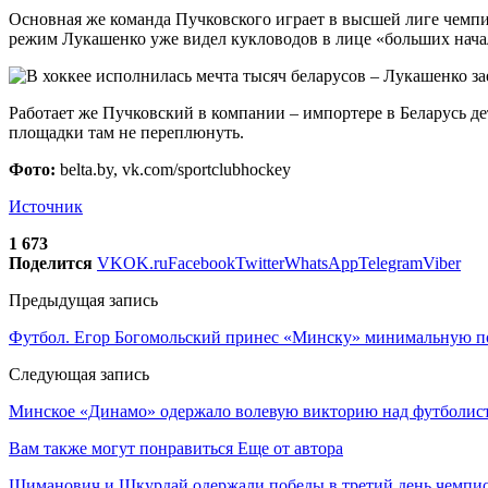
Основная же команда Пучковского играет в высшей лиге чемпи
режим Лукашенко уже видел кукловодов в лице «больших начал
Работает же Пучковский в компании – импортере в Беларусь де
площадки там не переплюнуть.
Фото:
belta.by, vk.com/sportclubhockey
Источник
1 673
Поделится
VK
OK.ru
Facebook
Twitter
WhatsApp
Telegram
Viber
Предыдущая запись
Футбол. Егор Богомольский принес «Минску» минимальную 
Следующая запись
Минское «Динамо» одержало волевую викторию над футболис
Вам также могут понравиться
Еще от автора
Шиманович и Шкурдай одержали победы в третий день чемпио