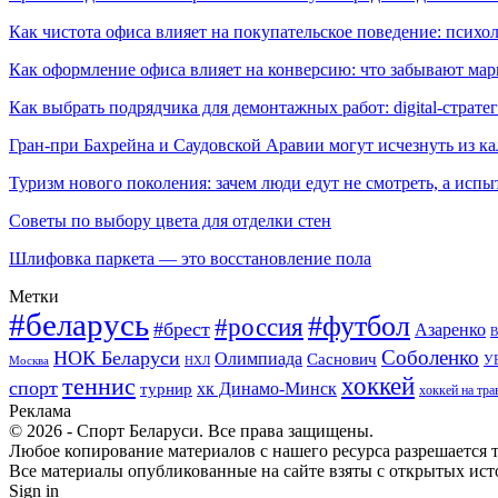
Как чистота офиса влияет на покупательское поведение: псих
Как оформление офиса влияет на конверсию: что забывают мар
Как выбрать подрядчика для демонтажных работ: digital-страте
Гран-при Бахрейна и Саудовской Аравии могут исчезнуть из к
Туризм нового поколения: зачем люди едут не смотреть, а испы
Советы по выбору цвета для отделки стен
Шлифовка паркета — это восстановление пола
Метки
#беларусь
#футбол
#россия
#брест
Азаренко
В
Соболенко
НОК Беларуси
Олимпиада
Саснович
У
Москва
НХЛ
хоккей
теннис
спорт
хк Динамо-Минск
турнир
хоккей на тра
Реклама
© 2026 - Спорт Беларуси. Все права защищены.
Любое копирование материалов с нашего ресурса разрешается т
Все материалы опубликованные на сайте взяты с открытых исто
Sign in