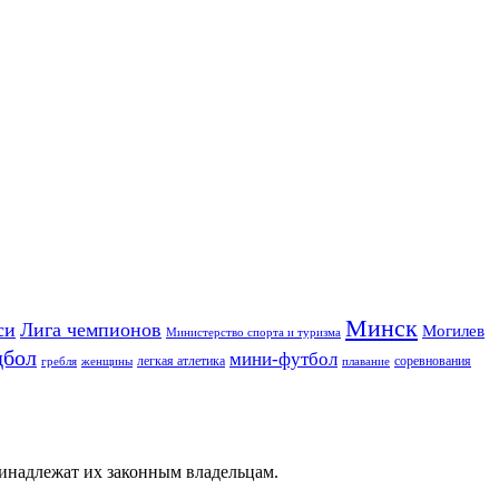
Минск
си
Лига чемпионов
Могилев
Министерство спорта и туризма
дбол
мини-футбол
легкая атлетика
соревнования
гребля
женщины
плавание
ринадлежат их законным владельцам.