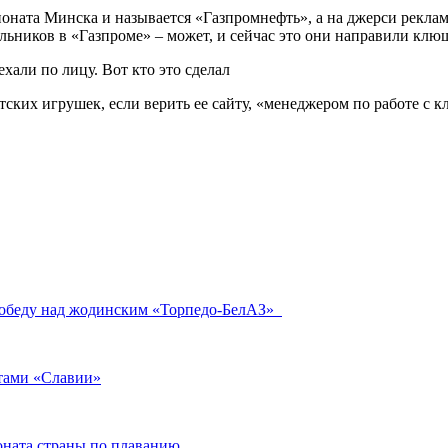
оната Минска и называется «Газпромнефть», а на джерси реклам
ьников в «Газпроме» – может, и сейчас это они направили клю
тских игрушек, если верить ее сайту, «менеджером по работе с 
победу над жодинским «Торпедо-БелАЗ»
тами «Славии»
ната страны по плаванию