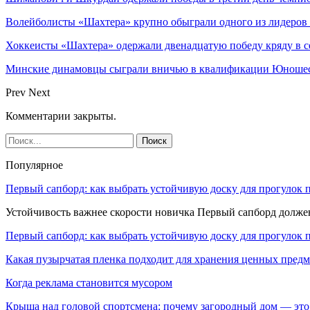
Волейболисты «Шахтера» крупно обыграли одного из лидеров
Хоккеисты «Шахтера» одержали двенадцатую победу кряду в с
Минские динамовцы сыграли вничью в квалификации Юноше
Prev
Next
Комментарии закрыты.
Популярное
Первый сапборд: как выбрать устойчивую доску для прогулок 
Устойчивость важнее скорости новичка Первый сапборд долж
Первый сапборд: как выбрать устойчивую доску для прогулок 
Какая пузырчатая пленка подходит для хранения ценных предм
Когда реклама становится мусором
Крыша над головой спортсмена: почему загородный дом — это