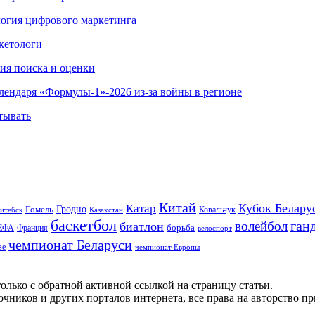
ология цифрового маркетинга
кетологи
гия поиска и оценки
алендаря «Формулы-1»-2026 из-за войны в регионе
тывать
Китай
Кубок Белару
Катар
Гомель
Гродно
Казахстан
Ковальчук
итебск
баскетбол
ган
волейбол
биатлон
борьба
ЕФА
Франция
велоспорт
чемпионат Беларуси
ве
чемпионат Европы
олько с обратной активной ссылкой на страницу статьи.
чников и других порталов интернета, все права на авторство п