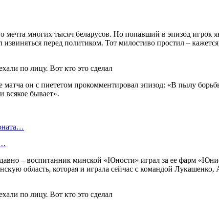
но мечта многих тысяч беларусов. Но попавший в эпизод игрок яв
ал извиняться перед политиком. Тот милостиво простил – кажется,
 матча он с пиететом прокомментировал эпизод: «В пылу борьб
 и всякое бывает».
ионата…
в…
давно – воспитанник минской «Юности» играл за ее фарм «Юниор
скую область, которая и играла сейчас с командой Лукашенко, А