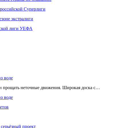
 российской Суперлиги
езоне экстралиги
ской лиги УЕФА
по воде
ен прощать неточные движения. Широкая доска с…
по воде
етов
 серьёзный проект