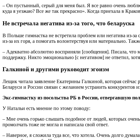
– Он пустынный, серый для меня был. Я все равно очень люблю 
куда я уезжаю? Все же так прекрасно». Когда приехала в Краков
Не встречала негатива из-за того, что беларуска
В Польше гимнастка не встретила проблем или негатива из-за 
из-за их горя, а помогать волонтерствуя или материально. Та
– Адекватно абсолютно восприняли [сообщения]. Писала, что мы
поддержку. Никто эмоционально [с негативом] не ответил, хотя
Галкиной и другими руководит эгоизм
Лещик читала заявление Екатерины Галкиной, которая сейчас 
Беларуси и России связан с желанием устранить конкурентов из
Экс-гимнастку из посольства РБ в России, отвергавшую по
У Натальи есть мнение по этому поводу:
– Мне очень горько слышать подобное от людей, которых очень
промолчать тоже не могла и написала свой ответ.
– Наверное, я сложила туда все, что хотела. Очень долго думал