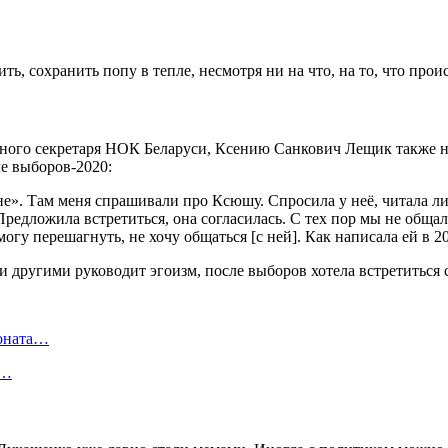
ть, сохранить попу в тепле, несмотря ни на что, на то, что прои
ного секретаря НОК Беларуси, Ксению Санкович Лещик также не
ле выборов-2020:
уне». Там меня спрашивали про Ксюшу. Спросила у неё, читала л
 Предложила встретиться, она согласилась. С тех пор мы не обща
огу перешагнуть, не хочу общаться [с ней]. Как написала ей в 2
ионата…
в…