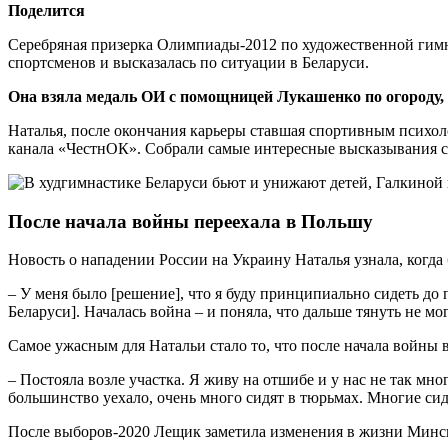
Поделится
Серебряная призерка Олимпиады-2012 по художественной гимн
спортсменов и высказалась по ситуации в Беларуси.
Она взяла медаль ОИ с помощницей Лукашенко по огороду, а 
Наталья, после окончания карьеры ставшая спортивным психоло
канала «ЧестнОК». Собрали самые интересные высказывания 
После начала войны переехала в Польшу
Новость о нападении России на Украину Наталья узнала, когд
– У меня было [решение], что я буду принципиально сидеть до п
Беларуси]. Началась война – и поняла, что дальше тянуть не м
Самое ужасным для Натальи стало то, что после начала войны 
– Постояла возле участка. Я живу на отшибе и у нас не так мно
большинство уехало, очень много сидят в тюрьмах. Многие сид
После выборов-2020 Лещик заметила изменения в жизни Минс