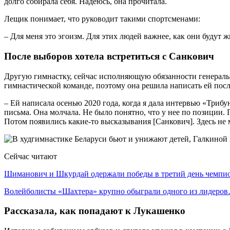
долго собирала себя. Надеюсь, она прочитала.
Лещик понимает, что руководит такими спортсменами:
– Для меня это эгоизм. Для этих людей важнее, как они будут жи
После выборов хотела встретиться с Санкович
Другую гимнастку, сейчас исполняющую обязанности генераль
гимнастической команде, поэтому она решила написать ей пос
– Ей написала осенью 2020 года, когда я дала интервью «Триб
письма. Она молчала. Не было понятно, что у нее по позиции.
Потом появились какие-то высказывания [Санкович]. Здесь не м
Сейчас читают
Шиманович и Шкурдай одержали победы в третий день чемп
Волейболисты «Шахтера» крупно обыграли одного из лидеро
Рассказала, как попадают к Лукашенко