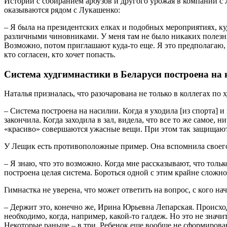
Истории с собиранием арбузов и другого урожая в компании с
оказываются рядом с Лукашенко:
– Я была на президентских елках и подобных мероприятиях, ку
различными чиновниками. У меня там не было никаких полезных 
Возможно, потом приглашают куда-то еще. Я это предполагаю, 
кто согласен, кто хочет попасть.
Система худгимнастики в Беларуси построена на
Наталья призналась, что разочарована не только в коллегах по 
– Система построена на насилии. Когда я уходила [из спорта] и
закончила. Когда заходила в зал, видела, что все то же самое, 
«красиво» совершаются ужасные вещи. При этом так защищают на
У Лещик есть противоположные пример. Она вспомнила своего пе
– Я знаю, что это возможно. Когда мне рассказывают, что тольк
построена целая система. Бороться одной с этим крайне сложно.
Гимнастка не уверена, что может ответить на вопрос, с кого н
– Держит это, конечно же, Ирина Юрьевна Лепарская. Происход
необходимо, когда, например, какой-то галдеж. Но это не значи
Некоторые раньше – в три. Ребенок еще вообще не сформирован.