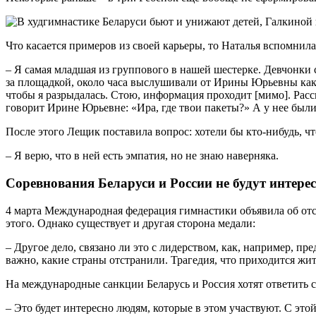
Что касается примеров из своей карьеры, то Наталья вспомнил
– Я самая младшая из группового в нашей шестерке. Девчонки 
за площадкой, около часа выслушивали от Ирины Юрьевны какие
чтобы я разрыдалась. Стою, информация проходит [мимо]. Расс
говорит Ирине Юрьевне: «Ира, где твои пакеты?» А у нее были 
После этого Лещик поставила вопрос: хотели бы кто-нибудь, ч
– Я верю, что в ней есть эмпатия, но не знаю наверняка.
Соревнования Беларуси и России не будут интере
4 марта Международная федерация гимнастики объявила об отс
этого. Однако существует и другая сторона медали:
– Другое дело, связано ли это с лидерством, как, например, пре
важно, какие страны отстранили. Трагедия, что приходится жит
На международные санкции Беларусь и Россия хотят ответить с
– Это будет интересно людям, которые в этом участвуют. С эт