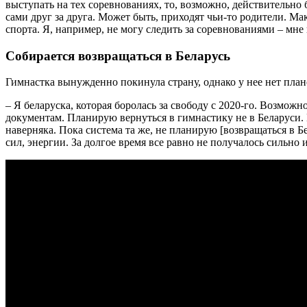
выступать на тех соревнованиях, то, возможно, действительн
сами друг за друга. Может быть, приходят чьи-то родители. М
спорта. Я, например, не могу следить за соревнованиями – мне
Собирается возвращаться в Беларусь
Гимнастка вынужденно покинула страну, однако у нее нет плано
– Я беларуска, которая боролась за свободу с 2020-го. Возможн
документам. Планирую вернуться в гимнастику не в Беларуси. 
наверняка. Пока система та же, не планирую [возвращаться в Бе
сил, энергии. За долгое время все равно не получалось сильно 