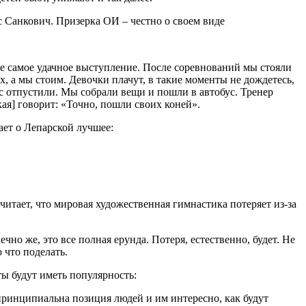
не самое удачное выступление. После соревнований мы стояли
, а мы стоим. Девочки плачут, в такие моменты не дождетесь,
ас отпустили. Мы собрали вещи и пошли в автобус. Тренер
кая] говорит: «Точно, пошли своих коней».
ает о Лепарской лучшее:
итает, что мировая художественная гимнастика потеряет из-за
чно же, это все полная ерунда. Потеря, естественно, будет. Не
 что поделать.
ы будут иметь популярность:
 принципиальна позиция людей и им интересно, как будут