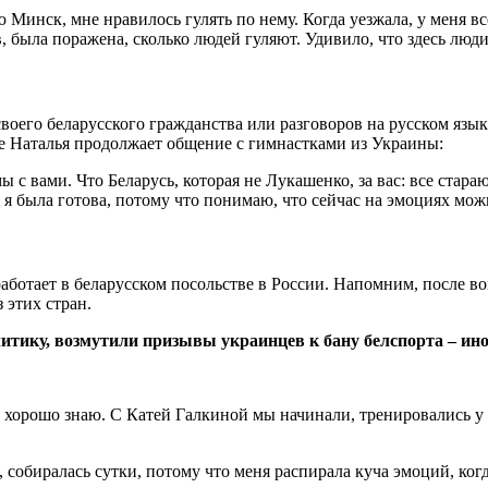
Минск, мне нравилось гулять по нему. Когда уезжала, у меня вс
, была поражена, сколько людей гуляют. Удивило, что здесь люди 
своего беларусского гражданства или разговоров на русском язык
кже Наталья продолжает общение с гимнастками из Украины:
 с вами. Что Беларусь, которая не Лукашенко, за вас: все стара
 я была готова, потому что понимаю, что сейчас на эмоциях мож
работает в беларусском посольстве в России. Напомним, после 
 этих стран.
литику, возмутили призывы украинцев к бану белспорта – ин
 хорошо знаю. С Катей Галкиной мы начинали, тренировались у о
а, собиралась сутки, потому что меня распирала куча эмоций, ко