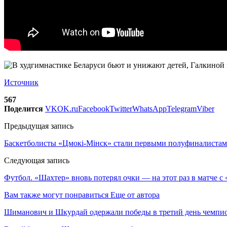
Источник
567
Поделится
VK
OK.ru
Facebook
Twitter
WhatsApp
Telegram
Viber
Предыдущая запись
Баскетболисты «Цмокi-Мiнск» стали первыми полуфиналистам
Следующая запись
Футбол. «Шахтер» вновь потерял очки — на этот раз в матче
Вам также могут понравиться
Еще от автора
Шиманович и Шкурдай одержали победы в третий день чемпио