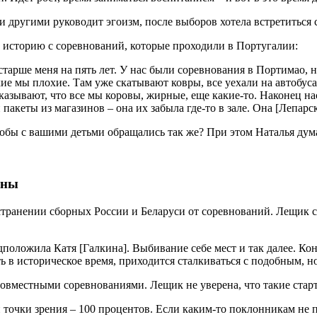
а историю с соревнований, которые проходили в Португалии:
старше меня на пять лет. У нас были соревнования в Портимао, 
 мы плохие. Там уже скатывают ковры, все уехали на автобусах
казывают, что все мы коровы, жирные, еще какие-то. Наконец н
пакеты из магазинов – она их забыла где-то в зале. Она [Лепарс
тобы с вашими детьми обращались так же? При этом Наталья дум
сны
транении сборных России и Беларуси от соревнований. Лещик сч
дположила Катя [Галкина]. Выбивание себе мест и так далее. Коне
ь в историческое время, приходится сталкиваться с подобным, но
овместными соревнованиями. Лещик не уверена, что такие старт
ой точки зрения – 100 процентов. Если каким-то поклонникам не