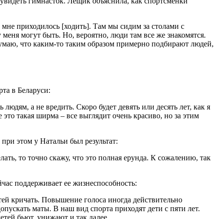
 увидеть гимнасток. Лещик объяснила, как спортсменки
мне приходилось [ходить]. Там мы сидим за столами с
меня могут быть. Но, вероятно, люди там все же знакомятся.
 Думаю, что каким-то таким образом примерно подбирают людей,
рта в Беларуси:
юдям, а не вредить. Скоро будет девять или десять лет, как я
е это такая ширма – все выглядит очень красиво, но за этим
при этом у Натальи был результат:
лать, то точно скажу, что это полная ерунда. К сожалению, так
ейчас поддерживает ее жизнеспособность:
етей кричать. Повышение голоса иногда действительно
опускать маты. В наш вид спорта приходят дети с пяти лет.
етей бьют, унижают и так далее.