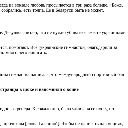
егда на вокзале любовь просыпается в три раза больше. «Боже,
собрались, есть толпа. Ее в Беларуси быть не может.
е. Девушка считает, что не нужно убиваться вместе украинцами
ются, помогают. Все [украинские гимнастки] благодарили за
но много чего написать.
войны гимнастка написала, что международный спортивный бан
остранцы в шоке и напомнили о войне
дного тренера. К сожалению, была удивлена ее посту, но
гда прочитала [слова Галкиной]. Чтобы не написать на эмоциях,