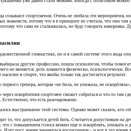
 Лукашенко уже давно стали мемами. Иногда с политиком можно
да созывают спортсменов. Очень не любила эти мероприятия, но 
знакомств, потому что я в принципе не считала, что они там у 
потому что сама не сталкивалась, не буду говорить наверняка.
 насилии
художественной гимнастике, но и в самой системе этого вида спо
 выбирала другую профессию, пошла психологом, чтобы помогать л
ничего не меняется: дети ломаются физически, психологически. Вс
силие в спорте, что якобы только так достигается результат.
рвого тренера, которая «не била, не унижала, не оскорбляла», 
о через оскорбления спортсмен сможет собраться и что-то там сде
 Естественно, что есть разочарование.
ачалось выстраивание этой системы. Однако может сказать, кто с
ит то, что допускается детей бить. Считается допустимым на д
т, что с повышением голоса можно еще и оскорблять, унижать и д
 Идет рост, время заниматься воспитанием – и вот в это время д