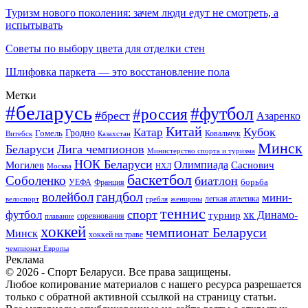
Туризм нового поколения: зачем люди едут не смотреть, а
испытывать
Советы по выбору цвета для отделки стен
Шлифовка паркета — это восстановление пола
Метки
#беларусь
#футбол
#россия
#брест
Азаренко
Китай
Кубок
Катар
Гомель
Гродно
Казахстан
Ковальчук
Витебск
Минск
Беларуси
Лига чемпионов
Министерство спорта и туризма
НОК Беларуси
Олимпиада
Могилев
Саснович
Москва
НХЛ
баскетбол
Соболенко
биатлон
борьба
УЕФА
Франция
гандбол
волейбол
мини-
легкая атлетика
гребля
женщины
велоспорт
теннис
спорт
футбол
хк Динамо-
турнир
соревнования
плавание
хоккей
чемпионат Беларуси
Минск
хоккей на траве
чемпионат Европы
Реклама
© 2026 - Спорт Беларуси. Все права защищены.
Любое копирование материалов с нашего ресурса разрешается
только с обратной активной ссылкой на страницу статьи.