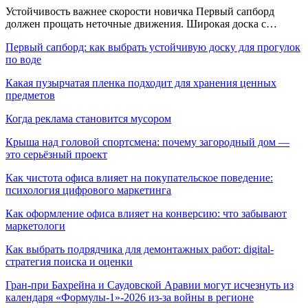
Устойчивость важнее скорости новичка Первый сапборд
должен прощать неточные движения. Широкая доска с…
Первый сапборд: как выбрать устойчивую доску для прогулок
по воде
Какая пузырчатая пленка подходит для хранения ценных
предметов
Когда реклама становится мусором
Крыша над головой спортсмена: почему загородный дом —
это серьёзный проект
Как чистота офиса влияет на покупательское поведение:
психология цифрового маркетинга
Как оформление офиса влияет на конверсию: что забывают
маркетологи
Как выбрать подрядчика для демонтажных работ: digital-
стратегия поиска и оценки
Гран-при Бахрейна и Саудовской Аравии могут исчезнуть из
календаря «Формулы-1»-2026 из-за войны в регионе