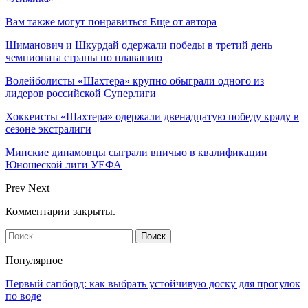
Вам также могут понравиться
Еще от автора
Шиманович и Шкурдай одержали победы в третий день
чемпионата страны по плаванию
Волейболисты «Шахтера» крупно обыграли одного из
лидеров российской Суперлиги
Хоккеисты «Шахтера» одержали двенадцатую победу кряду в
сезоне экстралиги
Минские динамовцы сыграли вничью в квалификации
Юношеской лиги УЕФА
Prev
Next
Комментарии закрыты.
Популярное
Первый сапборд: как выбрать устойчивую доску для прогулок
по воде