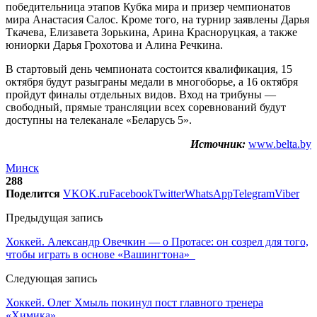
победительница этапов Кубка мира и призер чемпионатов
мира Анастасия Салос. Кроме того, на турнир заявлены Дарья
Ткачева, Елизавета Зорькина, Арина Красноруцкая, а также
юниорки Дарья Грохотова и Алина Речкина.
В стартовый день чемпионата состоится квалификация, 15
октября будут разыграны медали в многоборье, а 16 октября
пройдут финалы отдельных видов. Вход на трибуны —
свободный, прямые трансляции всех соревнований будут
доступны на телеканале «Беларусь 5».
Источник:
www.belta.by
Минск
288
Поделится
VK
OK.ru
Facebook
Twitter
WhatsApp
Telegram
Viber
Предыдущая запись
Хоккей. Александр Овечкин — о Протасе: он созрел для того,
чтобы играть в основе «Вашингтона»
Следующая запись
Хоккей. Олег Хмыль покинул пост главного тренера
«Химика»