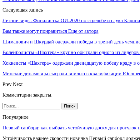
Следующая запись
Летние виды. Финалистка ОИ-2020 по стрельбе из лука Карин
Вам также могут понравиться
Еще от автора
Шиманович и Шкурдай одержали победы в третий день чемпио
Волейболисты «Шахтера» крупно обыграли одного из лидеров
Хоккеисты «Шахтера» одержали двенадцатую победу кряду в с
Минские динамовцы сыграли вничью в квалификации Юноше
Prev
Next
Комментарии закрыты.
Популярное
Первый сапборд: как выбрать устойчивую доску для прогулок 
Устойчивость важнее скорости новичка Первый сапборд долж