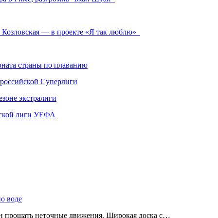
а Козловская — в проекте «Я так люблю»
ната страны по плаванию
 российской Суперлиги
езоне экстралиги
ской лиги УЕФА
по воде
ен прощать неточные движения. Широкая доска с…