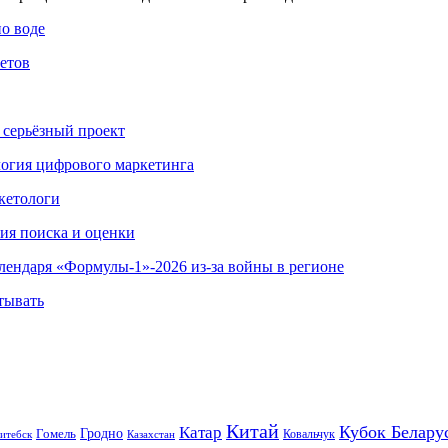
по воде
етов
 серьёзный проект
ология цифрового маркетинга
кетологи
гия поиска и оценки
алендаря «Формулы-1»-2026 из-за войны в регионе
тывать
Китай
Кубок Белару
Катар
Гомель
Гродно
Казахстан
Ковальчук
итебск