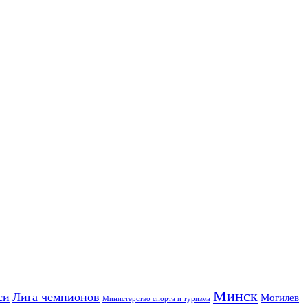
Минск
си
Лига чемпионов
Могилев
Министерство спорта и туризма