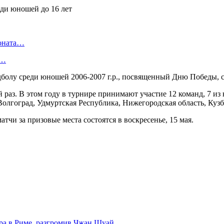
ионата…
в…
дболу среди юношей 2006-2007 г.р., посвященный Дню Победы,
раз. В этом году в турнире принимают участие 12 команд, 7 и
Волгоград, Удмуртская Республика, Нижегородская область, Кузб
тчи за призовые места состоятся в воскресенье, 15 мая.
ира в Риме, разгромив Чжан Шуай