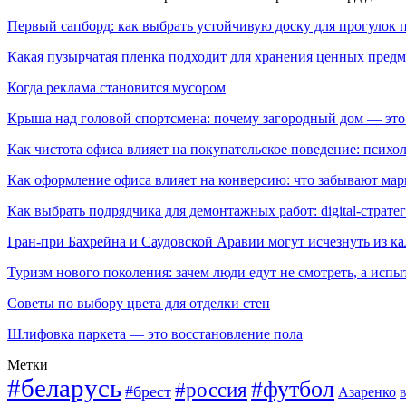
Первый сапборд: как выбрать устойчивую доску для прогулок 
Какая пузырчатая пленка подходит для хранения ценных предм
Когда реклама становится мусором
Крыша над головой спортсмена: почему загородный дом — это
Как чистота офиса влияет на покупательское поведение: псих
Как оформление офиса влияет на конверсию: что забывают мар
Как выбрать подрядчика для демонтажных работ: digital-страте
Гран-при Бахрейна и Саудовской Аравии могут исчезнуть из к
Туризм нового поколения: зачем люди едут не смотреть, а испы
Советы по выбору цвета для отделки стен
Шлифовка паркета — это восстановление пола
Метки
#беларусь
#футбол
#россия
#брест
Азаренко
В