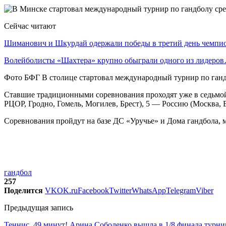
Сейчас читают
Шиманович и Шкурдай одержали победы в третий день чемп
Волейболисты «Шахтера» крупно обыграли одного из лидеро
Фото БФГ В столице стартовал международный турнир по ган
Ставшие традиционными соревнования проходят уже в седьмой 
РЦОР, Гродно, Гомель, Могилев, Брест), 5 — Россию (Москва, 
Соревнования пройдут на базе ДС «Уручье» и Дома гандбола, ма
гандбол
257
Поделится
VK
OK.ru
Facebook
Twitter
WhatsApp
Telegram
Viber
Предыдущая запись
Теннис. 49 минут! Арина Соболенко вышла в 1/8 финала турн