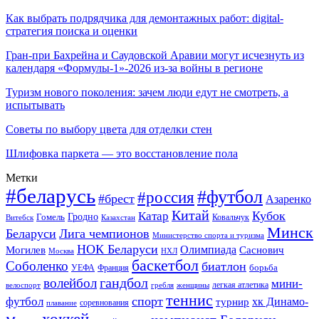
Как выбрать подрядчика для демонтажных работ: digital-
стратегия поиска и оценки
Гран-при Бахрейна и Саудовской Аравии могут исчезнуть из
календаря «Формулы-1»-2026 из-за войны в регионе
Туризм нового поколения: зачем люди едут не смотреть, а
испытывать
Советы по выбору цвета для отделки стен
Шлифовка паркета — это восстановление пола
Метки
#беларусь
#футбол
#россия
#брест
Азаренко
Китай
Кубок
Катар
Гомель
Гродно
Казахстан
Ковальчук
Витебск
Минск
Беларуси
Лига чемпионов
Министерство спорта и туризма
НОК Беларуси
Олимпиада
Могилев
Саснович
Москва
НХЛ
баскетбол
Соболенко
биатлон
борьба
УЕФА
Франция
гандбол
волейбол
мини-
легкая атлетика
гребля
женщины
велоспорт
теннис
спорт
футбол
хк Динамо-
турнир
соревнования
плавание
хоккей