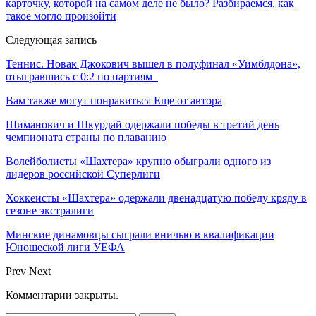
карточку, которой на самом деле не было? Разбираемся, как
такое могло произойти
Следующая запись
Теннис. Новак Джокович вышел в полуфинал «Уимблдона»,
отыгравшись с 0:2 по партиям
Вам также могут понравиться
Еще от автора
Шиманович и Шкурдай одержали победы в третий день
чемпионата страны по плаванию
Волейболисты «Шахтера» крупно обыграли одного из
лидеров российской Суперлиги
Хоккеисты «Шахтера» одержали двенадцатую победу кряду в
сезоне экстралиги
Минские динамовцы сыграли вничью в квалификации
Юношеской лиги УЕФА
Prev
Next
Комментарии закрыты.