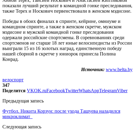
Анной Терех, Таисией Носкович и Анастасией Киптиковой
показали лучший результат в командной гонке преследования,
также Терех и Носкович первенствовали в женском мэдисоне.
Победы в обоих финалах в спринте, кейрине, омниуме и
командном спринте, а также в женском скретче, мужском
мэдисоне и мужской командной гонке преследования
одержали российские спортсмены. В соревнованиях среди
спортсменов не старше 18 лет юные велосипедисты из России
выиграли 15 из 16 золотых наград, единственную победу
нашей сборной в скретче у юниорок принесла Полина
Конрад.
Источник:
www.belta.by
велоспорт
347
Поделится
VK
OK.ru
Facebook
Twitter
WhatsApp
Telegram
Viber
Предыдущая запись
Футбол. Никита Корзун: после ухода Ташуева наладился
микроклимат
Следующая запись