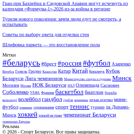
Гран-при Бахрейна и Саудовской Аравии могут исчезнуть из
календаря «Формулы-1»-2026 из-за войны в регионе
Туризм нового поколения: зачем люди едут не смотреть, а
испытывать
Советы по выбору цвета для отделки стен
Шлифовка паркета — это восстановление пола
Метки
#беларусь
#футбол
#россия
#брест
Азаренко
Китай
Кубок
Катар
Гомель
Гродно
Казахстан
Ковальчук
Витебск
Минск
Беларуси
Лига чемпионов
Министерство спорта и туризма
НОК Беларуси
Олимпиада
Могилев
Саснович
Москва
НХЛ
баскетбол
Соболенко
биатлон
борьба
УЕФА
Франция
гандбол
волейбол
мини-
легкая атлетика
гребля
женщины
велоспорт
теннис
спорт
футбол
хк Динамо-
турнир
соревнования
плавание
хоккей
чемпионат Беларуси
Минск
хоккей на траве
чемпионат Европы
Реклама
© 2026 - Спорт Беларуси. Все права защищены.