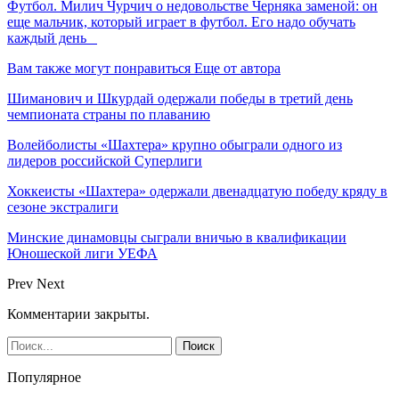
Футбол. Милич Чурчич о недовольстве Черняка заменой: он
еще мальчик, который играет в футбол. Его надо обучать
каждый день
Вам также могут понравиться
Еще от автора
Шиманович и Шкурдай одержали победы в третий день
чемпионата страны по плаванию
Волейболисты «Шахтера» крупно обыграли одного из
лидеров российской Суперлиги
Хоккеисты «Шахтера» одержали двенадцатую победу кряду в
сезоне экстралиги
Минские динамовцы сыграли вничью в квалификации
Юношеской лиги УЕФА
Prev
Next
Комментарии закрыты.
Популярное