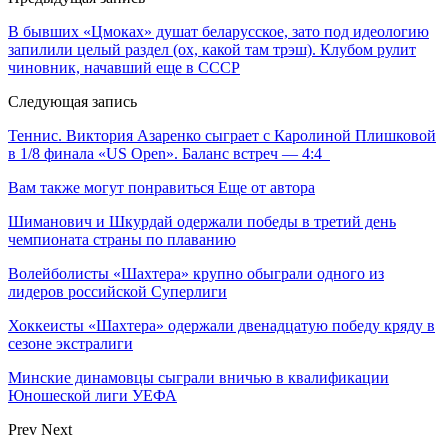
В бывших «Цмоках» душат беларусское, зато под идеологию
запилили целый раздел (ох, какой там трэш). Клубом рулит
чиновник, начавший еще в СССР
Следующая запись
Теннис. Виктория Азаренко сыграет с Каролиной Плишковой
в 1/8 финала «US Open». Баланс встреч — 4:4
Вам также могут понравиться
Еще от автора
Шиманович и Шкурдай одержали победы в третий день
чемпионата страны по плаванию
Волейболисты «Шахтера» крупно обыграли одного из
лидеров российской Суперлиги
Хоккеисты «Шахтера» одержали двенадцатую победу кряду в
сезоне экстралиги
Минские динамовцы сыграли вничью в квалификации
Юношеской лиги УЕФА
Prev
Next