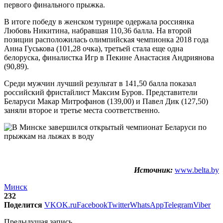
первого финального прыжка.
В итоге победу в женском турнире одержала россиянка
Любовь Никитина, набравшая 110,36 балла. На второй
позиции расположилась олимпийская чемпионка 2018 года
Анна Гуськова (101,28 очка), третьей стала еще одна
белоруска, финалистка Игр в Пекине Анастасия Андриянова
(90,89).
Среди мужчин лучший результат в 141,50 балла показал
российский фристайлист Максим Буров. Представители
Беларуси Макар Митрофанов (139,00) и Павел Дик (127,50)
заняли второе и третье места соответственно.
Источник:
www.belta.by
Минск
232
Поделится
VK
OK.ru
Facebook
Twitter
WhatsApp
Telegram
Viber
Предыдущая запись