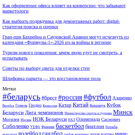
Как оформление офиса влияет на конверсию: что забывают
маркетологи
Как выбрать подрядчика для демонтажных работ: digital-
стратегия поиска и оценки
Гран-при Бахрейна и Саудовской Аравии могут исчезнуть из
календаря «Формулы-1»-2026 из-за войны в регионе
Туризм нового поколения: зачем люди едут не смотреть, а
испытывать
Советы по выбору цвета для отделки стен
Шлифовка паркета — это восстановление пола
Метки
#беларусь
#футбол
#россия
#брест
Азаренко
Китай
Кубок
Катар
Гомель
Гродно
Казахстан
Ковальчук
Витебск
Минск
Беларуси
Лига чемпионов
Министерство спорта и туризма
НОК Беларуси
Олимпиада
Могилев
Саснович
Москва
НХЛ
баскетбол
Соболенко
биатлон
борьба
УЕФА
Франция
гандбол
волейбол
мини-
легкая атлетика
гребля
женщины
велоспорт