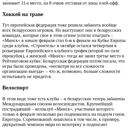
занимает 11-е место, на 8 очков отставая от зоны плей-офф.
Хоккей на траве
Тут европейская федерация тоже решила забанить вообще
всех беларусских игроков. Но выступают они в беларусских
командах, которые свое в этом сезоне успели отыграть –
«Минск» в начале февраля стал 6-м в финале на Кубке Европы
среди клубов, «Строитель» в октябре остался четвертым в
розыгрыше Европейского клубного трофея (второй по силе
еврокубок), а женский «Минск» тогда же занял третье место в
Рейтинговом кубке. Беларусская федерация потом писала, что
игры были проведены, «несмотря на все сложности
организации выезда» – что ж, возможно, больше сложности
испытывать не придется.
Велоспорт
В этом виде тоже есть клубы – и беларусские теперь забанены
Международным союзом велосипедистов. Крупнейший
пострадавший – велоклуб «Минск», участники которого
только в феврале несколько раз поднимались на подиум гонок
Евротура. Соревнований лишились в том числе, к примеру,
двукратный чемпион мира по велотреку и подписант