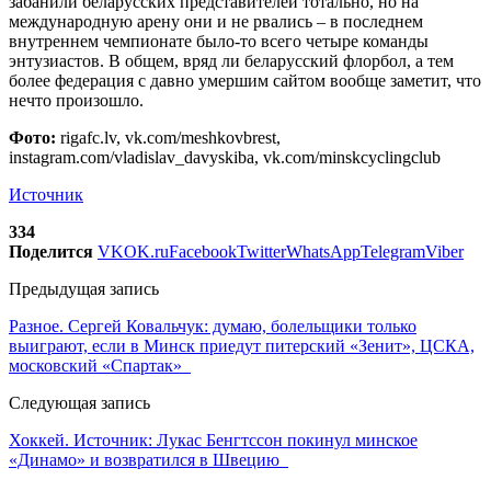
забанили беларусских представителей тотально, но на
международную арену они и не рвались – в последнем
внутреннем чемпионате было-то всего четыре команды
энтузиастов. В общем, вряд ли беларусский флорбол, а тем
более федерация с давно умершим сайтом вообще заметит, что
нечто произошло.
Фото:
rigafc.lv, vk.com/meshkovbrest,
instagram.com/vladislav_davyskiba, vk.com/minskcyclingclub
Источник
334
Поделится
VK
OK.ru
Facebook
Twitter
WhatsApp
Telegram
Viber
Предыдущая запись
Разное. Сергей Ковальчук: думаю, болельщики только
выиграют, если в Минск приедут питерский «Зенит», ЦСКА,
московский «Спартак»
Следующая запись
Хоккей. Источник: Лукас Бенгтссон покинул минское
«Динамо» и возвратился в Швецию