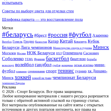
испытывать
Советы по выбору цвета для отделки стен
Шлифовка паркета — это восстановление пола
Метки
#беларусь
#футбол
#россия
#брест
Азаренко
Китай
Кубок
Катар
Гомель
Гродно
Казахстан
Ковальчук
Витебск
Минск
Беларуси
Лига чемпионов
Министерство спорта и туризма
НОК Беларуси
Олимпиада
Могилев
Саснович
Москва
НХЛ
баскетбол
Соболенко
биатлон
борьба
УЕФА
Франция
гандбол
волейбол
мини-
легкая атлетика
гребля
женщины
велоспорт
теннис
спорт
футбол
хк Динамо-
турнир
соревнования
плавание
хоккей
чемпионат Беларуси
Минск
хоккей на траве
чемпионат Европы
Реклама
© 2026 - Спорт Беларуси. Все права защищены.
Любое копирование материалов с нашего ресурса разрешается
только с обратной активной ссылкой на страницу статьи.
Все материалы опубликованные на сайте взяты с открытых
источников и других порталов интернета, все права на