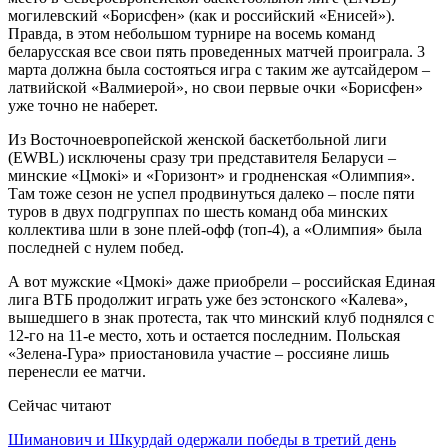
могилевский «Борисфен» (как и российский «Енисей»).
Правда, в этом небольшом турнире на восемь команд
беларусская все свои пять проведенных матчей проиграла. 3
марта должна была состояться игра с таким же аутсайдером –
латвийской «Валмиерой», но свои первые очки «Борисфен»
уже точно не наберет.
Из Восточноевропейской женской баскетбольной лиги
(EWBL) исключены сразу три представителя Беларуси –
минские «Цмокi» и «Горизонт» и гродненская «Олимпия».
Там тоже сезон не успел продвинуться далеко – после пяти
туров в двух подгруппах по шесть команд оба минских
коллектива шли в зоне плей-офф (топ-4), а «Олимпия» была
последней с нулем побед.
А вот мужские «Цмокi» даже приобрели – российская Единая
лига ВТБ продолжит играть уже без эстонского «Калева»,
вышедшего в знак протеста, так что минский клуб поднялся с
12-го на 11-е место, хоть и остается последним. Польская
«Зелена-Гура» приостановила участие – россияне лишь
перенесли ее матчи.
Сейчас читают
Шиманович и Шкурдай одержали победы в третий день