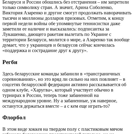
Беларуси и России обошлись без отстранения – им запретили
только символику стран. А значит, Арина Соболенко,
Виктория Азаренко и другие смогут продолжать наворачивать
тысячи и миллионы долларов призовых. Отметим, к концу
первой недели войны обе упомянутые теннисистки даже
заметили ее наличие и высказались: подписантка за
Лукашенко, дающего ракетам вылетать по Украине с
территории Беларуси, молится о мире, а Азаренко так вообще
думает, что у украинцев и беларусов сейчас кончилась
«поддержка и сострадание друг к другу».
Регби
Здесь беларусские команды забанили в «трансграничных
соревнованиях», но это вряд ли сильно на них повлияет – в
соцсетях беларусской федерации активно рассказывается об
одном клубе, «Харугва», который участвует обычно в
турнирах в России, теперь тоже забаненной на
международном уровне. Ну а забаненные, уж наверное,
останутся держаться вместе – а с кем еще играть-то?
Флорбол
В этом виде хоккея на твердом полу с пластиковым мячом