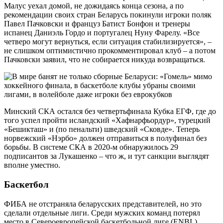
Малус уехал домой, не дожидаясь конца сезона, а по
рекомендации своих стран Беларусь покинули игроки поляк
Павел Пачковски и француз Батист Бонфон и тренеры
испанец Даниэль Гордо и португалец Нуну Фарелу. «Все
четверо могут вернуться, если ситуация стабилизируется», –
не слишком оптимистично прокомментировал клуб – а потом
Пачковски заявил, что не собирается никуда возвращаться.
Минский СКА остался без четвертьфинала Кубка ЕГФ, где до
того успел пройти исландский «Хафнарфьордур», турецкий
«Бешикташ» и (по пенальти) шведский «Сковде». Теперь
норвежский «Нэрбо» должен отправиться в полуфинал без
борьбы. В системе СКА в 2020-м обнаружилось 29
подписантов за Лукашенко – что ж, и тут санкции выглядят
вполне уместно.
Баскетбол
ФИБА не отстраняла беларусских представителей, но это
сделали отдельные лиги. Среди мужских команд потерял
место в Североевропейской баскетбольной лиге (ENBL)