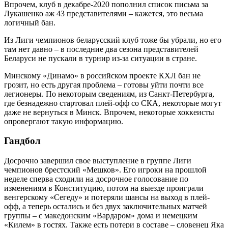
Впрочем, клуб в декабре-2020 пополнил список письма за
Лукашенко аж 43 представителями – кажется, это весьма
логичный бан.
Из Лиги чемпионов беларусский клуб тоже бы убрали, но его
там нет давно – в последние два сезона представителей
Беларуси не пускали в турнир из-за ситуации в стране.
Минскому «Динамо» в российском проекте КХЛ бан не
грозит, но есть другая проблема – готовы уйти почти все
легионеры. По некоторым сведениям, из Санкт-Петербурга,
где безнадежно стартовал плей-офф со СКА, некоторые могут
даже не вернуться в Минск. Впрочем, некоторые хоккеисты
опровергают такую информацию.
Гандбол
Досрочно завершил свое выступление в группе Лиги
чемпионов брестский «Мешков». Его игроки на прошлой
неделе сперва сходили на досрочное голосование по
изменениям в Конституцию, потом на выезде проиграли
венгерскому «Сегеду» и потеряли шансы на выход в плей-
офф, а теперь остались и без двух заключительных матчей
группы – с македонским «Вардаром» дома и немецким
«Килем» в гостях. Также есть потери в составе – словенец Яка