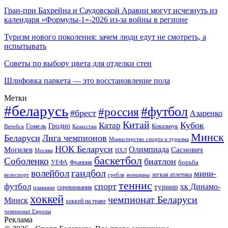
Гран-при Бахрейна и Саудовской Аравии могут исчезнуть из
календаря «Формулы-1»-2026 из-за войны в регионе
Туризм нового поколения: зачем люди едут не смотреть, а
испытывать
Советы по выбору цвета для отделки стен
Шлифовка паркета — это восстановление пола
Метки
#беларусь
#футбол
#россия
#брест
Азаренко
Китай
Кубок
Катар
Гомель
Гродно
Казахстан
Ковальчук
Витебск
Минск
Беларуси
Лига чемпионов
Министерство спорта и туризма
НОК Беларуси
Олимпиада
Могилев
Саснович
Москва
НХЛ
баскетбол
Соболенко
биатлон
борьба
УЕФА
Франция
гандбол
волейбол
мини-
легкая атлетика
гребля
женщины
велоспорт
теннис
спорт
футбол
хк Динамо-
турнир
соревнования
плавание
хоккей
чемпионат Беларуси
Минск
хоккей на траве
чемпионат Европы
Реклама