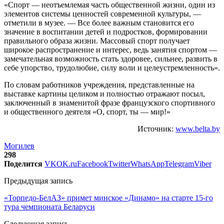
«Спорт — неотъемлемая часть общественной жизни, один из
элементов системы ценностей современной культуры, —
отметили в музее. — Все более важным становится его
значение в воспитании детей и подростков, формировании
правильного образа жизни. Массовый спорт получает
широкое распространение и интерес, ведь занятия спортом —
замечательная возможность стать здоровее, сильнее, развить в
себе упорство, трудолюбие, силу воли и целеустремленность».
По словам работников учреждения, представленные на
выставке картины целиком и полностью отражают посыл,
заключенный в знаменитой фразе французского спортивного
и общественного деятеля «О, спорт, ты — мир!»
Источник:
www.belta.by
Могилев
298
Поделится
VK
OK.ru
Facebook
Twitter
WhatsApp
Telegram
Viber
Предыдущая запись
«Торпедо-БелАЗ» примет минское «Динамо» на старте 15-го
тура чемпионата Беларуси
Следующая запись