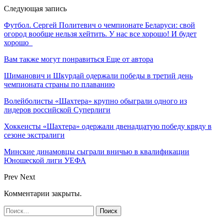
Следующая запись
Футбол. Сергей Политевич о чемпионате Беларуси: свой
огород вообще нельзя хейтить. У нас все хорошо! И будет
хорошо
Вам также могут понравиться
Еще от автора
Шиманович и Шкурдай одержали победы в третий день
чемпионата страны по плаванию
Волейболисты «Шахтера» крупно обыграли одного из
лидеров российской Суперлиги
Хоккеисты «Шахтера» одержали двенадцатую победу кряду в
сезоне экстралиги
Минские динамовцы сыграли вничью в квалификации
Юношеской лиги УЕФА
Prev
Next
Комментарии закрыты.