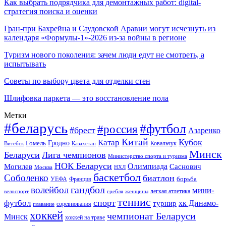
Как выбрать подрядчика для демонтажных работ: digital-
стратегия поиска и оценки
Гран-при Бахрейна и Саудовской Аравии могут исчезнуть из
календаря «Формулы-1»-2026 из-за войны в регионе
Туризм нового поколения: зачем люди едут не смотреть, а
испытывать
Советы по выбору цвета для отделки стен
Шлифовка паркета — это восстановление пола
Метки
#беларусь
#футбол
#россия
#брест
Азаренко
Китай
Кубок
Катар
Гомель
Гродно
Казахстан
Ковальчук
Витебск
Минск
Беларуси
Лига чемпионов
Министерство спорта и туризма
НОК Беларуси
Олимпиада
Могилев
Саснович
Москва
НХЛ
баскетбол
Соболенко
биатлон
борьба
УЕФА
Франция
гандбол
волейбол
мини-
легкая атлетика
гребля
женщины
велоспорт
теннис
спорт
футбол
хк Динамо-
турнир
соревнования
плавание
хоккей
чемпионат Беларуси
Минск
хоккей на траве