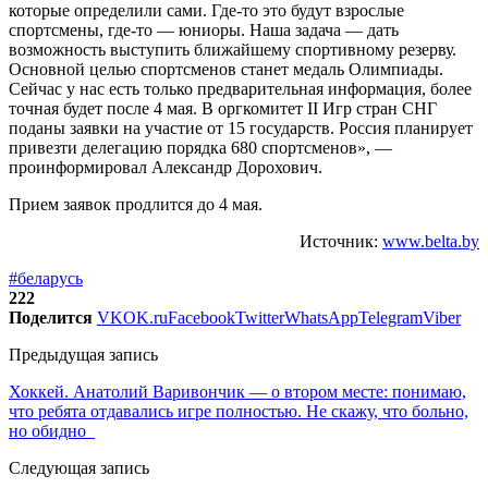
которые определили сами. Где-то это будут взрослые
спортсмены, где-то — юниоры. Наша задача — дать
возможность выступить ближайшему спортивному резерву.
Основной целью спортсменов станет медаль Олимпиады.
Сейчас у нас есть только предварительная информация, более
точная будет после 4 мая. В оргкомитет II Игр стран СНГ
поданы заявки на участие от 15 государств. Россия планирует
привезти делегацию порядка 680 спортсменов», —
проинформировал Александр Дорохович.
Прием заявок продлится до 4 мая.
Источник:
www.belta.by
#беларусь
222
Поделится
VK
OK.ru
Facebook
Twitter
WhatsApp
Telegram
Viber
Предыдущая запись
Хоккей. Анатолий Варивончик — о втором месте: понимаю,
что ребята отдавались игре полностью. Не скажу, что больно,
но обидно
Следующая запись