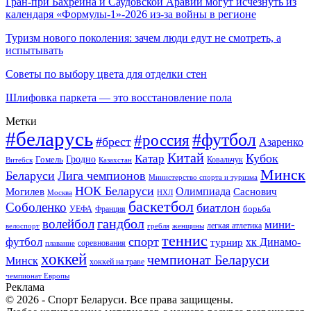
Гран-при Бахрейна и Саудовской Аравии могут исчезнуть из
календаря «Формулы-1»-2026 из-за войны в регионе
Туризм нового поколения: зачем люди едут не смотреть, а
испытывать
Советы по выбору цвета для отделки стен
Шлифовка паркета — это восстановление пола
Метки
#беларусь
#футбол
#россия
#брест
Азаренко
Китай
Кубок
Катар
Гомель
Гродно
Казахстан
Ковальчук
Витебск
Минск
Беларуси
Лига чемпионов
Министерство спорта и туризма
НОК Беларуси
Олимпиада
Могилев
Саснович
Москва
НХЛ
баскетбол
Соболенко
биатлон
борьба
УЕФА
Франция
гандбол
волейбол
мини-
легкая атлетика
гребля
женщины
велоспорт
теннис
спорт
футбол
хк Динамо-
турнир
соревнования
плавание
хоккей
чемпионат Беларуси
Минск
хоккей на траве
чемпионат Европы
Реклама
© 2026 - Спорт Беларуси. Все права защищены.