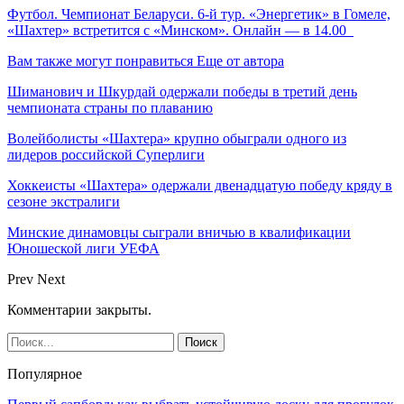
Футбол. Чемпионат Беларуси. 6-й тур. «Энергетик» в Гомеле,
«Шахтер» встретится с «Минском». Онлайн — в 14.00
Вам также могут понравиться
Еще от автора
Шиманович и Шкурдай одержали победы в третий день
чемпионата страны по плаванию
Волейболисты «Шахтера» крупно обыграли одного из
лидеров российской Суперлиги
Хоккеисты «Шахтера» одержали двенадцатую победу кряду в
сезоне экстралиги
Минские динамовцы сыграли вничью в квалификации
Юношеской лиги УЕФА
Prev
Next
Комментарии закрыты.
Популярное