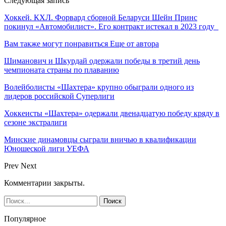
Следующая запись
Хоккей. КХЛ. Форвард сборной Беларуси Шейн Принс
покинул «Автомобилист». Его контракт истекал в 2023 году
Вам также могут понравиться
Еще от автора
Шиманович и Шкурдай одержали победы в третий день
чемпионата страны по плаванию
Волейболисты «Шахтера» крупно обыграли одного из
лидеров российской Суперлиги
Хоккеисты «Шахтера» одержали двенадцатую победу кряду в
сезоне экстралиги
Минские динамовцы сыграли вничью в квалификации
Юношеской лиги УЕФА
Prev
Next
Комментарии закрыты.
Популярное