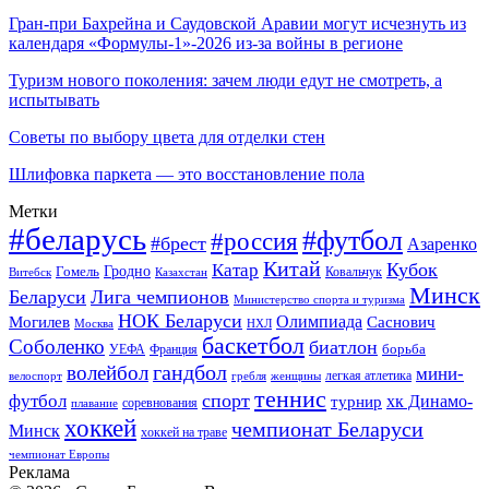
Гран-при Бахрейна и Саудовской Аравии могут исчезнуть из
календаря «Формулы-1»-2026 из-за войны в регионе
Туризм нового поколения: зачем люди едут не смотреть, а
испытывать
Советы по выбору цвета для отделки стен
Шлифовка паркета — это восстановление пола
Метки
#беларусь
#футбол
#россия
#брест
Азаренко
Китай
Кубок
Катар
Гомель
Гродно
Казахстан
Ковальчук
Витебск
Минск
Беларуси
Лига чемпионов
Министерство спорта и туризма
НОК Беларуси
Олимпиада
Могилев
Саснович
Москва
НХЛ
баскетбол
Соболенко
биатлон
борьба
УЕФА
Франция
гандбол
волейбол
мини-
легкая атлетика
гребля
женщины
велоспорт
теннис
спорт
футбол
хк Динамо-
турнир
соревнования
плавание
хоккей
чемпионат Беларуси
Минск
хоккей на траве
чемпионат Европы
Реклама