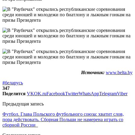
Источник:
www.belta.by
#беларусь
347
Поделится
VK
OK.ru
Facebook
Twitter
WhatsApp
Telegram
Viber
Предыдущая запись
Футбол. Глава Польского футбольного союза: хватит слов,
пора действовать. Сборная Польши не намерена играть со
сборной России