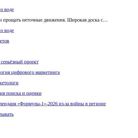
по воде
ен прощать неточные движения. Широкая доска с…
по воде
етов
 серьёзный проект
ология цифрового маркетинга
кетологи
гия поиска и оценки
алендаря «Формулы-1»-2026 из-за войны в регионе
тывать