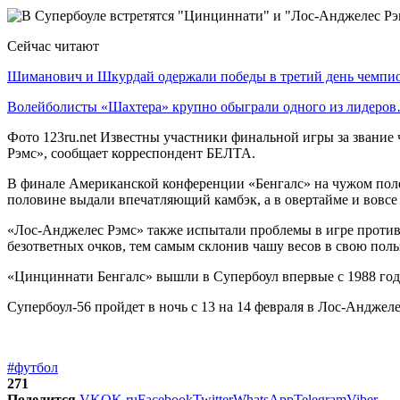
Сейчас читают
Шиманович и Шкурдай одержали победы в третий день чемп
Волейболисты «Шахтера» крупно обыграли одного из лидеро
Фото 123ru.net Известны участники финальной игры за звани
Рэмс», сообщает корреспондент БЕЛТА.
В финале Американской конференции «Бенгалс» на чужом поле 
половине выдали впечатляющий камбэк, а в овертайме и вовсе
«Лос-Анджелес Рэмс» также испытали проблемы в игре против с
безответных очков, тем самым склонив чашу весов в свою поль
«Цинциннати Бенгалс» вышли в Супербоул впервые с 1988 года.
Супербоул-56 пройдет в ночь с 13 на 14 февраля в Лос-Анджеле
#футбол
271
Поделится
VK
OK.ru
Facebook
Twitter
WhatsApp
Telegram
Viber