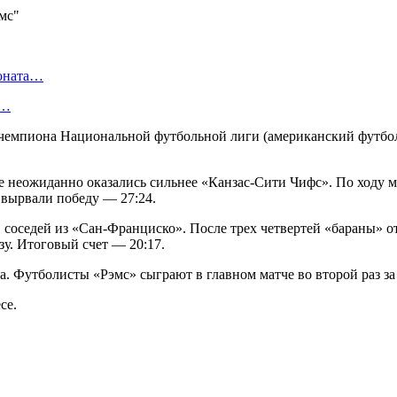
ионата…
в…
е чемпиона Национальной футбольной лиги (американский футб
неожиданно оказались сильнее «Канзас-Сити Чифс». По ходу мат
 вырвали победу — 27:24.
оседей из «Сан-Франциско». После трех четвертей «бараны» отс
зу. Итоговый счет — 20:17.
 Футболисты «Рэмс» сыграют в главном матче во второй раз за 
се.