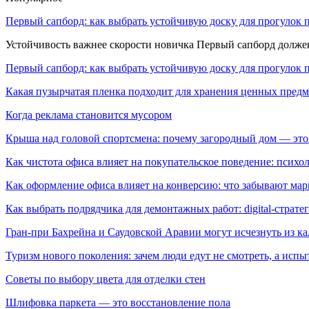
Первый сапборд: как выбрать устойчивую доску для прогулок 
Устойчивость важнее скорости новичка Первый сапборд долж
Первый сапборд: как выбрать устойчивую доску для прогулок 
Какая пузырчатая пленка подходит для хранения ценных предм
Когда реклама становится мусором
Крыша над головой спортсмена: почему загородный дом — это
Как чистота офиса влияет на покупательское поведение: псих
Как оформление офиса влияет на конверсию: что забывают мар
Как выбрать подрядчика для демонтажных работ: digital-страте
Гран-при Бахрейна и Саудовской Аравии могут исчезнуть из к
Туризм нового поколения: зачем люди едут не смотреть, а испы
Советы по выбору цвета для отделки стен
Шлифовка паркета — это восстановление пола