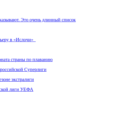
тказывают. Это очень длинный список
рьеру в «Ислочи»
ната страны по плаванию
 российской Суперлиги
езоне экстралиги
ской лиги УЕФА