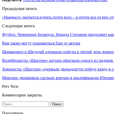
Предыдущая запись
«Ньюкасл» пытается купить почти всех – и почти все из них о
Следующая запись
Футбол. Чемпионат Беларуси. Никита Степанов продолжит ка
Вам также могут понравиться
Еще от автора
Шиманович и Шкурдай одержали победы в третий день чемпио
Волейболисты «Шахтера» крупно обыграли одного из лидеров
Хоккеисты «Шахтера» одержали двенадцатую победу кряду в с
Минские динамовцы сыграли вничью в квалификации Юноше
Prev
Next
Комментарии закрыты.
Популярное