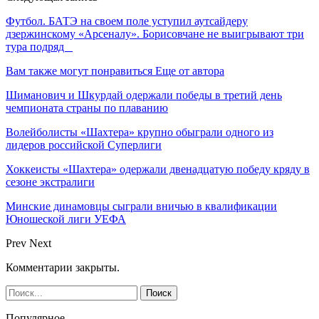
Футбол. БАТЭ на своем поле уступил аутсайдеру
дзержинскому «Арсеналу». Борисовчане не выигрывают три
тура подряд
Вам также могут понравиться
Еще от автора
Шиманович и Шкурдай одержали победы в третий день
чемпионата страны по плаванию
Волейболисты «Шахтера» крупно обыграли одного из
лидеров российской Суперлиги
Хоккеисты «Шахтера» одержали двенадцатую победу кряду в
сезоне экстралиги
Минские динамовцы сыграли вничью в квалификации
Юношеской лиги УЕФА
Prev
Next
Комментарии закрыты.
Популярное