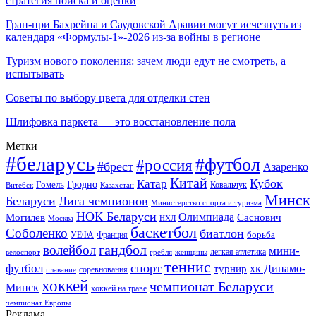
стратегия поиска и оценки
Гран-при Бахрейна и Саудовской Аравии могут исчезнуть из
календаря «Формулы-1»-2026 из-за войны в регионе
Туризм нового поколения: зачем люди едут не смотреть, а
испытывать
Советы по выбору цвета для отделки стен
Шлифовка паркета — это восстановление пола
Метки
#беларусь
#футбол
#россия
#брест
Азаренко
Китай
Кубок
Катар
Гомель
Гродно
Казахстан
Ковальчук
Витебск
Минск
Беларуси
Лига чемпионов
Министерство спорта и туризма
НОК Беларуси
Олимпиада
Могилев
Саснович
Москва
НХЛ
баскетбол
Соболенко
биатлон
борьба
УЕФА
Франция
гандбол
волейбол
мини-
легкая атлетика
гребля
женщины
велоспорт
теннис
спорт
футбол
хк Динамо-
турнир
соревнования
плавание
хоккей
чемпионат Беларуси
Минск
хоккей на траве
чемпионат Европы
Реклама