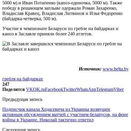
5000 м) и Иван Потапенко (каноэ-одиночка, 5000 м). Также
победу в решающем заплыве одержали Роман Захаренко,
Владислав Кравец, Владислав Литвинов и Илья Федоренко
(байдарка-четверка, 500 м).
Участие в чемпионате Беларуси по гребле на байдарках и
каноэ в Заславле приняли более 240 атлетов.
Источник:
www.belta.by
гребля на байдарках
247
Поделится
VK
OK.ru
Facebook
Twitter
WhatsApp
Telegram
Viber
Предыдущая запись
Подписчик канала Ходасевича из Украины возмущен
активным обсуждением матчей с участием беларусов, на фоне
войны в Украине. Николай тактично ответил
Следующая запись