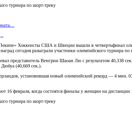
ионата…
в…
 Пекине» Хоккеисты США и Швеции вышли в четвертьфинал оли
аград сегодня разыграли участники олимпийского турнира по 
оевал представитель Венгрии Шаоан Лю с результатом 40,338 с
Дюбуа (40,669 сек.).
ерландов, установившая новый олимпийский рекорд — 4 мин. 03
т 16 февраля, когда состоятся финалы у женщин на дистанции 1