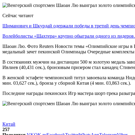
Сейчас читают
Шиманович и Шкурдай одержали победы в третий день чемп
Волейболисты «Шахтера» крупно обыграли одного из лидеро
Шаоан Лю. Фото Reuters Новости темы «Олимпийские игры в
медальный зачет пекинской Олимпиады Очередные комплекты н
В состязаниях мужчин на дистанции 500 м золотую медаль зав
Ивлиев (40,431 сек.), бронзовым призером стал канадец Стивен 
В женской эстафете чемпионский титул завоевала команда Нид
мин. 03,627 сек.), бронза у сборной Китая (4 мин. 03,863 сек.).
Последние награды пекинских Игр мастера шорт-трека разыграю
Китай
257
Поделится
VK
OK.ru
Facebook
Twitter
WhatsApp
Telegram
Viber