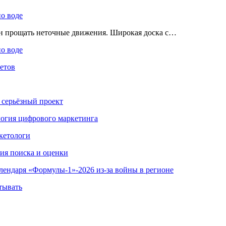
по воде
ен прощать неточные движения. Широкая доска с…
по воде
етов
 серьёзный проект
ология цифрового маркетинга
кетологи
гия поиска и оценки
алендаря «Формулы-1»-2026 из-за войны в регионе
тывать