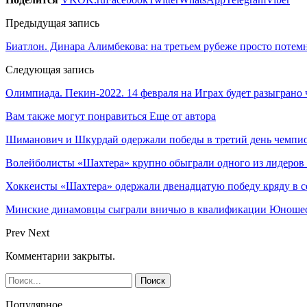
Предыдущая запись
Биатлон. Динара Алимбекова: на третьем рубеже просто потем
Следующая запись
Олимпиада. Пекин-2022. 14 февраля на Играх будет разыграно
Вам также могут понравиться
Еще от автора
Шиманович и Шкурдай одержали победы в третий день чемпио
Волейболисты «Шахтера» крупно обыграли одного из лидеров
Хоккеисты «Шахтера» одержали двенадцатую победу кряду в с
Минские динамовцы сыграли вничью в квалификации Юноше
Prev
Next
Комментарии закрыты.
Популярное