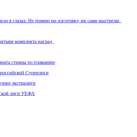
нело в глазах. Не помню ни изготовку, ни сами выстрелы
 четыре комплекта наград
ната страны по плаванию
 российской Суперлиги
езоне экстралиги
ской лиги УЕФА