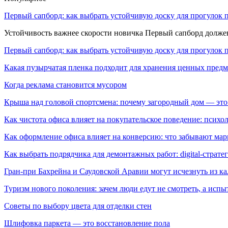
Первый сапборд: как выбрать устойчивую доску для прогулок 
Устойчивость важнее скорости новичка Первый сапборд долж
Первый сапборд: как выбрать устойчивую доску для прогулок 
Какая пузырчатая пленка подходит для хранения ценных предм
Когда реклама становится мусором
Крыша над головой спортсмена: почему загородный дом — это
Как чистота офиса влияет на покупательское поведение: псих
Как оформление офиса влияет на конверсию: что забывают мар
Как выбрать подрядчика для демонтажных работ: digital-страте
Гран-при Бахрейна и Саудовской Аравии могут исчезнуть из к
Туризм нового поколения: зачем люди едут не смотреть, а испы
Советы по выбору цвета для отделки стен
Шлифовка паркета — это восстановление пола