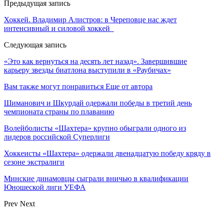
Предыдущая запись
Хоккей. Владимир Алистров: в Череповце нас ждет
интенсивный и силовой хоккей
Следующая запись
«Это как вернуться на десять лет назад». Завершившие
карьеру звезды биатлона выступили в «Раубичах»
Вам также могут понравиться
Еще от автора
Шиманович и Шкурдай одержали победы в третий день
чемпионата страны по плаванию
Волейболисты «Шахтера» крупно обыграли одного из
лидеров российской Суперлиги
Хоккеисты «Шахтера» одержали двенадцатую победу кряду в
сезоне экстралиги
Минские динамовцы сыграли вничью в квалификации
Юношеской лиги УЕФА
Prev
Next