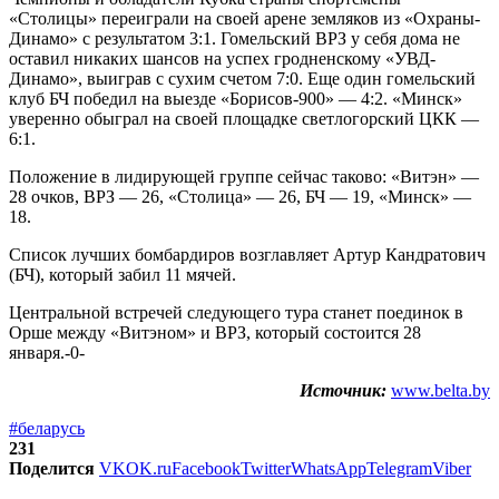
«Столицы» переиграли на своей арене земляков из «Охраны-
Динамо» с результатом 3:1. Гомельский ВРЗ у себя дома не
оставил никаких шансов на успех гродненскому «УВД-
Динамо», выиграв с сухим счетом 7:0. Еще один гомельский
клуб БЧ победил на выезде «Борисов-900» — 4:2. «Минск»
уверенно обыграл на своей площадке светлогорский ЦКК —
6:1.
Положение в лидирующей группе сейчас таково: «Витэн» —
28 очков, ВРЗ — 26, «Столица» — 26, БЧ — 19, «Минск» —
18.
Список лучших бомбардиров возглавляет Артур Кандратович
(БЧ), который забил 11 мячей.
Центральной встречей следующего тура станет поединок в
Орше между «Витэном» и ВРЗ, который состоится 28
января.-0-
Источник:
www.belta.by
#беларусь
231
Поделится
VK
OK.ru
Facebook
Twitter
WhatsApp
Telegram
Viber