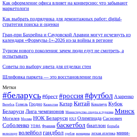
Как оформление офиса влияет на конверсию: что забывают
маркетологи
Как выбрать подрядчика для демонтажных работ: digital-
стратегия поиска и оценки
Гран-при Бахрейна и Саудовской Аравии могут исчезнуть из
календаря «Формулы-1»-2026 из-за войны в регионе
Туризм нового поколения: зачем люди едут не смотреть, а
испытывать
Советы по выбору цвета для отделки стен
Шлифовка паркета — это восстановление пола
Метки
#беларусь
#футбол
#россия
#брест
Азаренко
Китай
Кубок
Катар
Гомель
Гродно
Казахстан
Ковальчук
Витебск
Минск
Беларуси
Лига чемпионов
Министерство спорта и туризма
НОК Беларуси
Олимпиада
Могилев
Саснович
Москва
НХЛ
баскетбол
Соболенко
биатлон
борьба
УЕФА
Франция
гандбол
волейбол
мини-
легкая атлетика
гребля
женщины
велоспорт