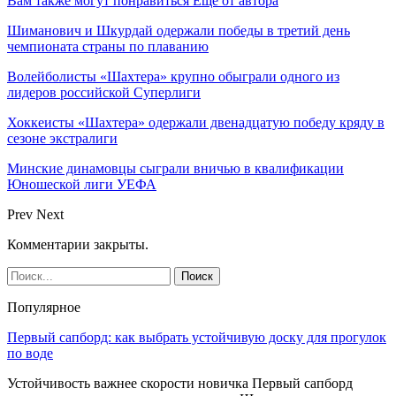
Вам также могут понравиться
Еще от автора
Шиманович и Шкурдай одержали победы в третий день
чемпионата страны по плаванию
Волейболисты «Шахтера» крупно обыграли одного из
лидеров российской Суперлиги
Хоккеисты «Шахтера» одержали двенадцатую победу кряду в
сезоне экстралиги
Минские динамовцы сыграли вничью в квалификации
Юношеской лиги УЕФА
Prev
Next
Комментарии закрыты.
Популярное
Первый сапборд: как выбрать устойчивую доску для прогулок
по воде
Устойчивость важнее скорости новичка Первый сапборд