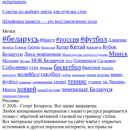
испытывать
Советы по выбору цвета для отделки стен
Шлифовка паркета — это восстановление пола
Метки
#беларусь
#футбол
#россия
#брест
Азаренко
Китай
Кубок
Катар
Гомель
Гродно
Казахстан
Ковальчук
Витебск
Минск
Беларуси
Лига чемпионов
Министерство спорта и туризма
НОК Беларуси
Олимпиада
Могилев
Саснович
Москва
НХЛ
баскетбол
Соболенко
биатлон
борьба
УЕФА
Франция
гандбол
волейбол
мини-
легкая атлетика
гребля
женщины
велоспорт
теннис
спорт
футбол
хк Динамо-
турнир
соревнования
плавание
хоккей
чемпионат Беларуси
Минск
хоккей на траве
чемпионат Европы
Реклама
© 2026 - Спорт Беларуси. Все права защищены.
Любое копирование материалов с нашего ресурса разрешается
только с обратной активной ссылкой на страницу статьи.
Все материалы опубликованные на сайте взяты с открытых
источников и других порталов интернета, все права на