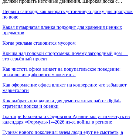
должен прощать неточные движения. Широкая доска с…
Первый сапборд: как выбрать устойчивую доску для прогулок
по воде
Какая пузырчатая пленка подходит для хранения ценных
предметов
Когда реклама становится мусором
Крыша над головой спортсмена: почему загородный дом —
это серьёзный проект
Как чистота офиса влияет на покупательское поведение:
психология цифрового маркетинга
Как оформление офиса влияет на конверсию: что забывают
маркетологи
Как выбрать подрядчика для демонтажных работ: digital-
стратегия поиска и оценки
Гран-при Бахрейна и Саудовской Аравии могут исчезнуть из
календаря «Формулы-1»-2026 из-за войны в регионе
Туризм нового поколения: зачем люди едут не смотреть, а