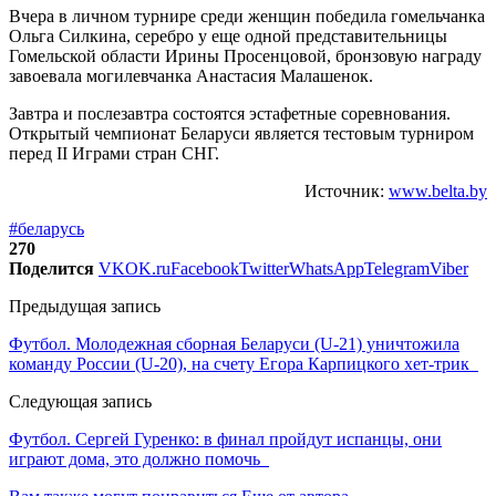
Вчера в личном турнире среди женщин победила гомельчанка
Ольга Силкина, серебро у еще одной представительницы
Гомельской области Ирины Просенцовой, бронзовую награду
завоевала могилевчанка Анастасия Малашенок.
Завтра и послезавтра состоятся эстафетные соревнования.
Открытый чемпионат Беларуси является тестовым турниром
перед II Играми стран СНГ.
Источник:
www.belta.by
#беларусь
270
Поделится
VK
OK.ru
Facebook
Twitter
WhatsApp
Telegram
Viber
Предыдущая запись
Футбол. Молодежная сборная Беларуси (U-21) уничтожила
команду России (U-20), на счету Егора Карпицкого хет-трик
Следующая запись
Футбол. Сергей Гуренко: в финал пройдут испанцы, они
играют дома, это должно помочь