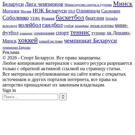
Минск
Беларуси
Лига чемпионов
Министерство спорта и туризма
НОК Беларуси
Олимпиада
Могилев
Саснович
Москва
НХЛ
баскетбол
Соболенко
биатлон
борьба
УЕФА
Франция
гандбол
волейбол
мини-
легкая атлетика
гребля
женщины
велоспорт
теннис
спорт
футбол
хк Динамо-
турнир
соревнования
плавание
хоккей
чемпионат Беларуси
Минск
хоккей на траве
чемпионат Европы
Реклама
© 2026 - Спорт Беларуси. Все права защищены.
Любое копирование материалов с нашего ресурса разрешается
только с обратной активной ссылкой на страницу статьи.
Все материалы опубликованные на сайте взяты с открытых
источников и других порталов интернета, все права на
авторство принадлежат их законным владельцам.
Sign in