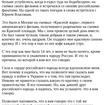
больше углубились, когда я ездил туда на бодибилдинг, на
съемки своих фильмов и встречался со своими российскими
фанатами. На одной из таких поездок я снова встретился с
Юрием Власовым.
Это было в Москве на съемках «Красной жары», первого
американского фильма, получившего разрешение на съемки
на Красной площади. Мы с ним провели целый день вместе.
Он был таким чутким, таким добрым и таким умным, и,
конечно же, очень щедрым. Он подарил мне красивую синюю
кружку. И с тех пор я пью из нее кофе каждое утро.
С тех пор как мне было 14 лет, у меня не было ничего, кроме
привязанности и уважения к народу России. И это та
причина, по которой я вам все это говорю.
Сила и сердце российского народа всегда вдохновляли меня.
Вот почему я надеюсь, что вы позволите мне сказать вам
правду о войне в Украине и о том, что там происходит.
Никому не нравится слушать какую-то критику о своем
правительстве. Я все понимаю. Но, как давний друг
российского народа, я надеюсь, что вы услышите, что я вам
говорю.
Позвольте напомнить, что я вам говорю это с той же