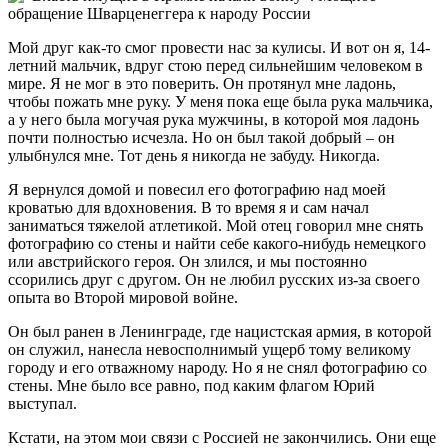
Мой друг как-то смог провести нас за кулисы. И вот он я, 14-
летний мальчик, вдруг стою перед сильнейшим человеком в
мире. Я не мог в это поверить. Он протянул мне ладонь,
чтобы пожать мне руку. У меня пока еще была рука мальчика,
а у него была могучая рука мужчины, в которой моя ладонь
почти полностью исчезла. Но он был такой добрый – он
улыбнулся мне. Тот день я никогда не забуду. Никогда.
Я вернулся домой и повесил его фотографию над моей
кроватью для вдохновения. В то время я и сам начал
заниматься тяжелой атлетикой. Мой отец говорил мне снять
фотографию со стены и найти себе какого-нибудь немецкого
или австрийского героя. Он злился, и мы постоянно
ссорились друг с другом. Он не любил русских из-за своего
опыта во Второй мировой войне.
Он был ранен в Ленинграде, где нацистская армия, в которой
он служил, нанесла невосполнимый ущерб тому великому
городу и его отважному народу. Но я не снял фотографию со
стены. Мне было все равно, под каким флагом Юрий
выступал.
Кстати, на этом мои связи с Россией не закончились. Они еще