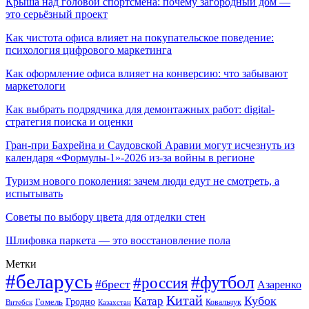
Крыша над головой спортсмена: почему загородный дом —
это серьёзный проект
Как чистота офиса влияет на покупательское поведение:
психология цифрового маркетинга
Как оформление офиса влияет на конверсию: что забывают
маркетологи
Как выбрать подрядчика для демонтажных работ: digital-
стратегия поиска и оценки
Гран-при Бахрейна и Саудовской Аравии могут исчезнуть из
календаря «Формулы-1»-2026 из-за войны в регионе
Туризм нового поколения: зачем люди едут не смотреть, а
испытывать
Советы по выбору цвета для отделки стен
Шлифовка паркета — это восстановление пола
Метки
#беларусь
#футбол
#россия
#брест
Азаренко
Китай
Кубок
Катар
Гомель
Гродно
Казахстан
Ковальчук
Витебск