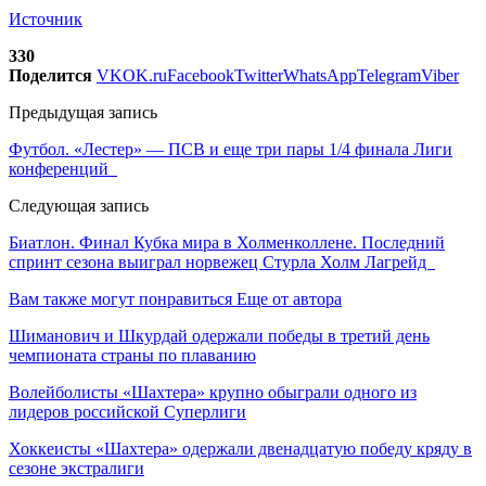
Источник
330
Поделится
VK
OK.ru
Facebook
Twitter
WhatsApp
Telegram
Viber
Предыдущая запись
Футбол. «Лестер» — ПСВ и еще три пары 1/4 финала Лиги
конференций
Следующая запись
Биатлон. Финал Кубка мира в Холменколлене. Последний
спринт сезона выиграл норвежец Стурла Холм Лагрейд
Вам также могут понравиться
Еще от автора
Шиманович и Шкурдай одержали победы в третий день
чемпионата страны по плаванию
Волейболисты «Шахтера» крупно обыграли одного из
лидеров российской Суперлиги
Хоккеисты «Шахтера» одержали двенадцатую победу кряду в
сезоне экстралиги