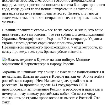
искренней заботой, с которой я говорил с американским
народом, когда произошла попытка мятежа 6 января прошлого
года, когда дикая толпа пошла штурмом на Капитолий,
пытаясь свергнуть наше правительство. Знаете, случаются
такие моменты, вот такие неправильные, и тогда нам нельзя
молчать.
С вашим правительством – все то же самое. Я знаю, что ваше
правительство вам говорит, что эта война для денацификации
Украины. Денацификации Украины? Это неправда. Украина –
страна с президентом еврейского происхождения.
Президентом еврейского происхождения, у отца которого, ко
всему прочему, всех трех братьев убили нацисты.
Украина не начинала эту войну. Ее начали не националисты и
не нацисты. Власть имущие в Кремле начали ее. Это не война
российского народа. Нет. На самом деле, давайте я вам
расскажу. На прошлой неделе 141 государство ООН
проголосовали за признание России агрессором и призвали к
немедленному выводу российских войск. Со всего мира
только четыре страны проголосовали вместе с Россией. Это
факт.