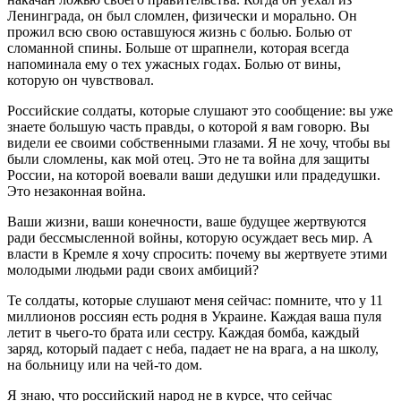
Ленинграда, он был сломлен, физически и морально. Он
прожил всю свою оставшуюся жизнь с болью. Болью от
сломанной спины. Больше от шрапнели, которая всегда
напоминала ему о тех ужасных годах. Болью от вины,
которую он чувствовал.
Российские солдаты, которые слушают это сообщение: вы уже
знаете большую часть правды, о которой я вам говорю. Вы
видели ее своими собственными глазами. Я не хочу, чтобы вы
были сломлены, как мой отец. Это не та война для защиты
России, на которой воевали ваши дедушки или прадедушки.
Это незаконная война.
Ваши жизни, ваши конечности, ваше будущее жертвуются
ради бессмысленной войны, которую осуждает весь мир. А
власти в Кремле я хочу спросить: почему вы жертвуете этими
молодыми людьми ради своих амбиций?
Те солдаты, которые слушают меня сейчас: помните, что у 11
миллионов россиян есть родня в Украине. Каждая ваша пуля
летит в чьего-то брата или сестру. Каждая бомба, каждый
заряд, который падает с неба, падает не на врага, а на школу,
на больницу или на чей-то дом.
Я знаю, что российский народ не в курсе, что сейчас