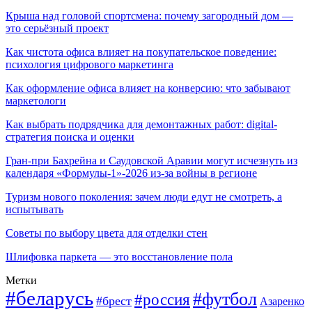
Крыша над головой спортсмена: почему загородный дом —
это серьёзный проект
Как чистота офиса влияет на покупательское поведение:
психология цифрового маркетинга
Как оформление офиса влияет на конверсию: что забывают
маркетологи
Как выбрать подрядчика для демонтажных работ: digital-
стратегия поиска и оценки
Гран-при Бахрейна и Саудовской Аравии могут исчезнуть из
календаря «Формулы-1»-2026 из-за войны в регионе
Туризм нового поколения: зачем люди едут не смотреть, а
испытывать
Советы по выбору цвета для отделки стен
Шлифовка паркета — это восстановление пола
Метки
#беларусь
#футбол
#россия
#брест
Азаренко