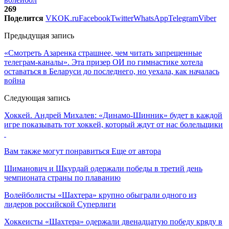
269
Поделится
VK
OK.ru
Facebook
Twitter
WhatsApp
Telegram
Viber
Предыдущая запись
«Смотреть Азаренка страшнее, чем читать запрещенные
телеграм-каналы». Эта призер ОИ по гимнастике хотела
оставаться в Беларуси до последнего, но уехала, как началась
война
Следующая запись
Хоккей. Андрей Михалев: «Динамо-Шинник» будет в каждой
игре показывать тот хоккей, который ждут от нас болельщики
Вам также могут понравиться
Еще от автора
Шиманович и Шкурдай одержали победы в третий день
чемпионата страны по плаванию
Волейболисты «Шахтера» крупно обыграли одного из
лидеров российской Суперлиги
Хоккеисты «Шахтера» одержали двенадцатую победу кряду в