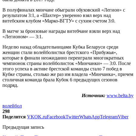
В полуфиналах минчане обыграли обуховский «Легион» с
результатом 3:1, а «Шахтер» уверенно взял верх над
витебским клубом «Марко-ВГТУ» с сухим счетом 3:0.
В матче за бронзовые награды витебчане взяли верх над
«Легионом» — 3:1.
Неделю назад обладательницами Кубка Беларуси среди
женщин стали волейболистки брестского «Прибужья»,
которые в финалн неожиданно переиграли многократных
чемпионок страны волейболисток «Минчанки» — 3:0. После
этого успеха в активе брестской команды стало 7 побед в
Кубке страны, столько же раз им владела «Минчанка», причем
столичная команда брала Кубок 6 предыдущих сезонов
подряд.
Источник:
www.belta.by
волейбол
298
Поделится
VK
OK.ru
Facebook
Twitter
WhatsApp
Telegram
Viber
Предыдущая запись