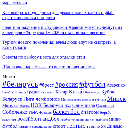
маркетологи
Как выбрать подрядчика для демонтажных работ: digital-
стратегия поиска и оценки
Гран-при Бахрейна и Саудовской Аравии могут исчезнуть из
календаря «Формулы-1»-2026 из-за войны в регионе
Туризм нового поколения: зачем люди едут не смотреть, а
испытывать
Советы по выбору цвета для отделки стен
Шлифовка паркета — это восстановление пола
Метки
#беларусь
#футбол
#россия
#брест
Азаренко
Китай
Кубок
Катар
Гомель
Гродно
Казахстан
Ковальчук
Витебск
Минск
Беларуси
Лига чемпионов
Министерство спорта и туризма
НОК Беларуси
Олимпиада
Могилев
Саснович
Москва
НХЛ
баскетбол
Соболенко
биатлон
борьба
УЕФА
Франция
гандбол
волейбол
мини-
легкая атлетика
гребля
женщины
велоспорт
теннис
спорт
футбол
хк Динамо-
турнир
соревнования
плавание