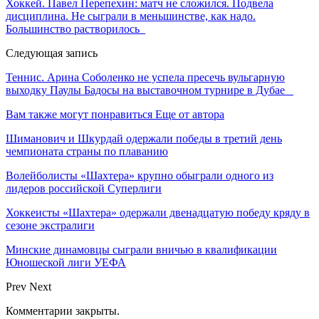
Хоккей. Павел Перепехин: матч не сложился. Подвела
дисциплина. Не сыграли в меньшинстве, как надо.
Большинство растворилось
Следующая запись
Теннис. Арина Соболенко не успела пресечь вульгарную
выходку Паулы Бадосы на выставочном турнире в Дубае
Вам также могут понравиться
Еще от автора
Шиманович и Шкурдай одержали победы в третий день
чемпионата страны по плаванию
Волейболисты «Шахтера» крупно обыграли одного из
лидеров российской Суперлиги
Хоккеисты «Шахтера» одержали двенадцатую победу кряду в
сезоне экстралиги
Минские динамовцы сыграли вничью в квалификации
Юношеской лиги УЕФА
Prev
Next
Комментарии закрыты.