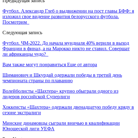
Предыдущая запись
Футбол. Александр Глеб о выдвижении на пост главы БФФ: я
изложил свое видение развития белорусского футбола.
Посмотрим
Следующая запись
Футбол. ЧМ-2022. До начала мундиаля 40% верили в выход
Франции в финал, а на Марокко никто не ставил. Совершат
ли африканцы чудо?
Вам также могут понравиться
Еще от автора
Шиманович и Шкурдай одержали победы в третий день
чемпионата страны по плаванию
Волейболисты «Шахтера» крупно обыграли одного из
лидеров российской Суперлиги
Хоккеисты «Шахтера» одержали двенадцатую победу кряду в
сезоне экстралиги
Минские динамовцы сыграли вничью в квалификации
Юношеской лиги УЕФА