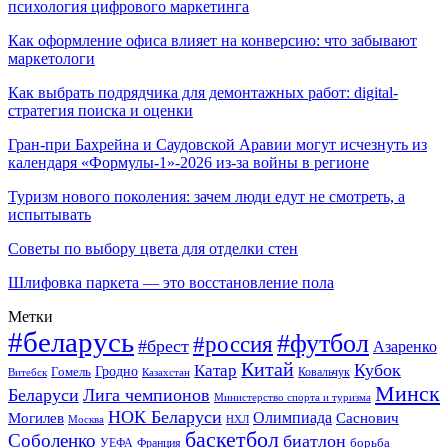
психология цифрового маркетинга
Как оформление офиса влияет на конверсию: что забывают
маркетологи
Как выбрать подрядчика для демонтажных работ: digital-
стратегия поиска и оценки
Гран-при Бахрейна и Саудовской Аравии могут исчезнуть из
календаря «Формулы-1»-2026 из-за войны в регионе
Туризм нового поколения: зачем люди едут не смотреть, а
испытывать
Советы по выбору цвета для отделки стен
Шлифовка паркета — это восстановление пола
Метки
#беларусь
#футбол
#россия
#брест
Азаренко
Китай
Кубок
Катар
Гомель
Гродно
Казахстан
Ковальчук
Витебск
Минск
Беларуси
Лига чемпионов
Министерство спорта и туризма
НОК Беларуси
Олимпиада
Могилев
Саснович
Москва
НХЛ
баскетбол
Соболенко
биатлон
борьба
УЕФА
Франция