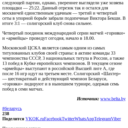
следующей партии, однако, увереннее выглядели уже хозяева
площадки — 25:22. Данный отрезок так и остался для
москвичей единственным удачным — третий и четвертый
сеты в упорной борьбе забрали подопечные Виктора Бекши. В
итоге 3:1 — солигорский клуб снова сильнее.
Четвертый поединок международной серии матчей «горняки»
и «армейцы» проведут сегодня, начало в 18.00.
Московский ЦСКА является самым одним из самых
титулованных клубов своей страны: в активе команды 33
чемпионства СССР, 3 национальных титула в России, а также
13 побед в Кубке европейских чемпионов. В текущем сезоне
«армейцы» выступают в российской Высшей лиге А, где
после 16 игр идут на третьем месте. Солигорский «Шахтер»
— шестикратный и действующий чемпион Беларуси,
«горняки» лидируют и в нынешнем турнире, одержав семь
побед в семи матчах.
Источник:
www.belta.by
#беларусь
238
Поделится
VK
OK.ru
Facebook
Twitter
WhatsApp
Telegram
Viber