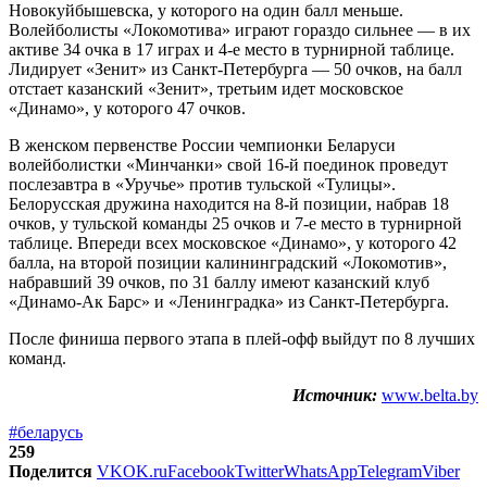
Новокуйбышевска, у которого на один балл меньше.
Волейболисты «Локомотива» играют гораздо сильнее — в их
активе 34 очка в 17 играх и 4-е место в турнирной таблице.
Лидирует «Зенит» из Санкт-Петербурга — 50 очков, на балл
отстает казанский «Зенит», третьим идет московское
«Динамо», у которого 47 очков.
В женском первенстве России чемпионки Беларуси
волейболистки «Минчанки» свой 16-й поединок проведут
послезавтра в «Уручье» против тульской «Тулицы».
Белорусская дружина находится на 8-й позиции, набрав 18
очков, у тульской команды 25 очков и 7-е место в турнирной
таблице. Впереди всех московское «Динамо», у которого 42
балла, на второй позиции калининградский «Локомотив»,
набравший 39 очков, по 31 баллу имеют казанский клуб
«Динамо-Ак Барс» и «Ленинградка» из Санкт-Петербурга.
После финиша первого этапа в плей-офф выйдут по 8 лучших
команд.
Источник:
www.belta.by
#беларусь
259
Поделится
VK
OK.ru
Facebook
Twitter
WhatsApp
Telegram
Viber