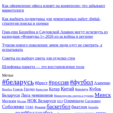
Как оформление офиса влияет на конверсию: что забывают
маркетологи
Как выбрать подрядчика для демонтажных работ: digital-
стратегия поиска и оценки
Гран-при Бахрейна и Саудовской Аравии могут исчезнуть из
календаря «Формулы-1»-2026 из-за войны в регионе
Туризм нового поколения: зачем люди едут не смотреть, а
испытывать
Советы по выбору цвета для отделки стен
Шлифовка паркета — это восстановление пола
Метки
#беларусь
#футбол
#россия
#брест
Азаренко
Китай
Кубок
Катар
Гомель
Гродно
Казахстан
Ковальчук
Витебск
Минск
Беларуси
Лига чемпионов
Министерство спорта и туризма
НОК Беларуси
Олимпиада
Могилев
Саснович
Москва
НХЛ
баскетбол
Соболенко
биатлон
борьба
УЕФА
Франция
гандбол
волейбол
мини-