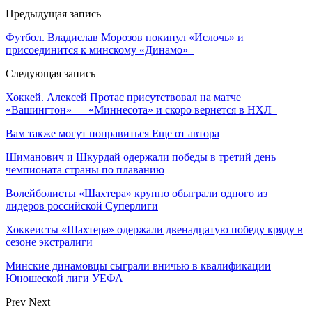
Предыдущая запись
Футбол. Владислав Морозов покинул «Ислочь» и
присоединится к минскому «Динамо»
Следующая запись
Хоккей. Алексей Протас присутствовал на матче
«Вашингтон» — «Миннесота» и скоро вернется в НХЛ
Вам также могут понравиться
Еще от автора
Шиманович и Шкурдай одержали победы в третий день
чемпионата страны по плаванию
Волейболисты «Шахтера» крупно обыграли одного из
лидеров российской Суперлиги
Хоккеисты «Шахтера» одержали двенадцатую победу кряду в
сезоне экстралиги
Минские динамовцы сыграли вничью в квалификации
Юношеской лиги УЕФА
Prev
Next