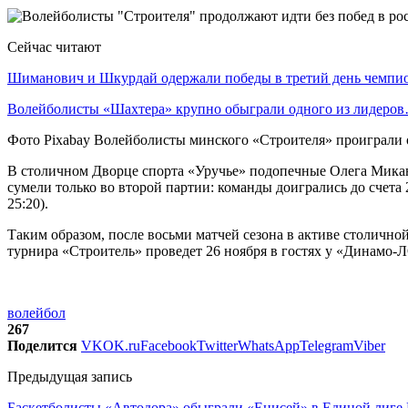
Сейчас читают
Шиманович и Шкурдай одержали победы в третий день чемп
Волейболисты «Шахтера» крупно обыграли одного из лидеро
Фото Pixabay Волейболисты минского «Строителя» проиграли 
В столичном Дворце спорта «Уручье» подопечные Олега Микан
сумели только во второй партии: команды доигрались до счета 
25:20).
Таким образом, после восьми матчей сезона в активе столич
турнира «Строитель» проведет 26 ноября в гостях у «Динамо-Л
волейбол
267
Поделится
VK
OK.ru
Facebook
Twitter
WhatsApp
Telegram
Viber
Предыдущая запись
Баскетболисты «Автодора» обыграли «Енисей» в Единой лиге