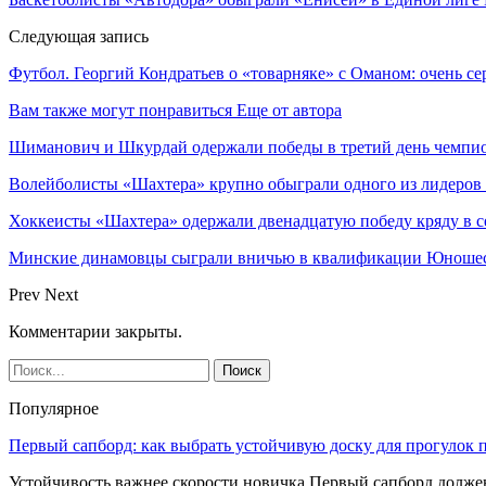
Следующая запись
Футбол. Георгий Кондратьев о «товарняке» с Оманом: очень 
Вам также могут понравиться
Еще от автора
Шиманович и Шкурдай одержали победы в третий день чемпио
Волейболисты «Шахтера» крупно обыграли одного из лидеров
Хоккеисты «Шахтера» одержали двенадцатую победу кряду в с
Минские динамовцы сыграли вничью в квалификации Юноше
Prev
Next
Комментарии закрыты.
Популярное
Первый сапборд: как выбрать устойчивую доску для прогулок 
Устойчивость важнее скорости новичка Первый сапборд долж