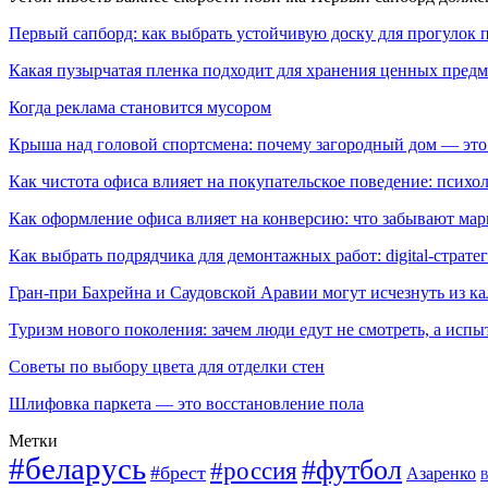
Первый сапборд: как выбрать устойчивую доску для прогулок 
Какая пузырчатая пленка подходит для хранения ценных предм
Когда реклама становится мусором
Крыша над головой спортсмена: почему загородный дом — это
Как чистота офиса влияет на покупательское поведение: псих
Как оформление офиса влияет на конверсию: что забывают мар
Как выбрать подрядчика для демонтажных работ: digital-страте
Гран-при Бахрейна и Саудовской Аравии могут исчезнуть из к
Туризм нового поколения: зачем люди едут не смотреть, а испы
Советы по выбору цвета для отделки стен
Шлифовка паркета — это восстановление пола
Метки
#беларусь
#футбол
#россия
#брест
Азаренко
В