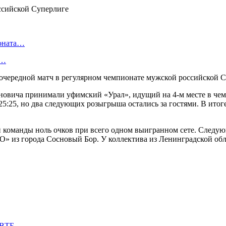
ионата…
в…
очередной матч в регулярном чемпионате мужской российской 
овича принимали уфимский «Урал», идущий на 4-м месте в чемп
25:25, но два следующих розыгрыша остались за гостями. В итоге
ной команды ноль очков при всего одном выигранном сете. Сле
О» из города Сосновый Бор. У коллектива из Ленинградской обла
 ВТБ