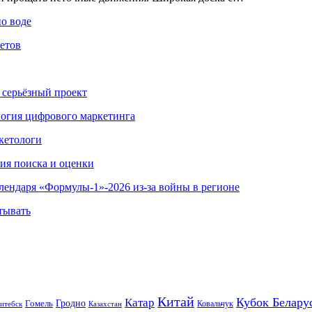
по воде
етов
 серьёзный проект
ология цифрового маркетинга
кетологи
гия поиска и оценки
алендаря «Формулы-1»-2026 из-за войны в регионе
тывать
Китай
Кубок Белару
Катар
Гомель
Гродно
Казахстан
Ковальчук
итебск