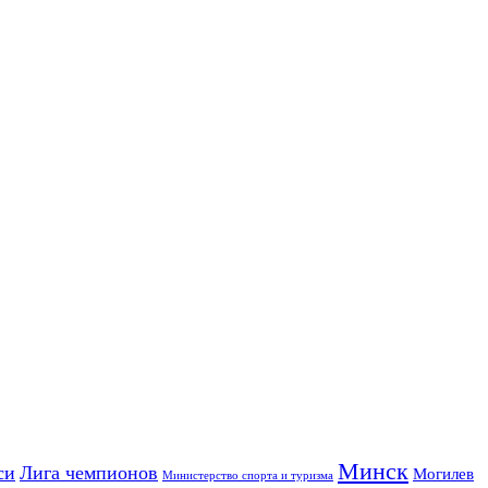
Минск
си
Лига чемпионов
Могилев
Министерство спорта и туризма