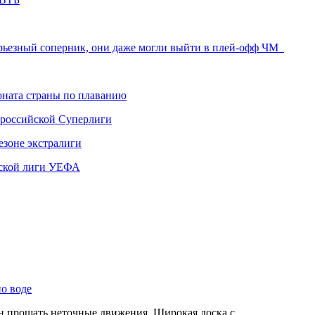
серьезный соперник, они даже могли выйти в плей-офф ЧМ
ната страны по плаванию
 российской Суперлиги
езоне экстралиги
ской лиги УЕФА
по воде
ен прощать неточные движения. Широкая доска с…