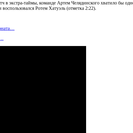
атч в экстра-таймы, команде Артем Челядинского хватило бы од
 воспользовался Ротем Хатуэль (отметка 2:22).
ионата…
в…