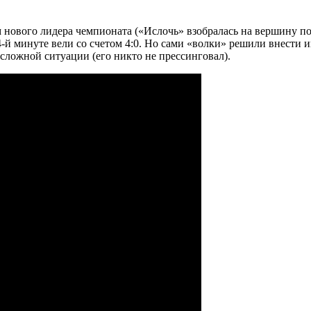
 нового лидера чемпионата («Ислочь» взобралась на вершину по
84-й минуте вели со счетом 4:0. Но сами «волки» решили внести 
 сложной ситуации (его никто не прессинговал).