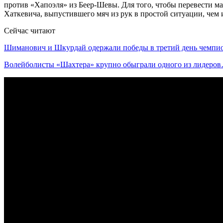
против «Хапоэля» из Беер-Шевы. Для того, чтобы перевести м
Хаткевича, выпустившего мяч из рук в простой ситуации, чем и
Сейчас читают
Шиманович и Шкурдай одержали победы в третий день чемп
Волейболисты «Шахтера» крупно обыграли одного из лидеро