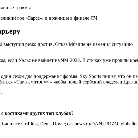
оянные травмы.
арьеру
уб выступил резко против. Отказ Мбаппе не изменил ситуацию – и
олом, если Уэльс не выйдет на ЧМ-2022. В стыках уже прошли к
е один сезон для поддержания формы. Sky Sports пишет, что он 
добиться «Саутгемптону» – якобы новый сербский владелец Драга
.
о с костяками других топ-клубов?
l, Laurence Griffiths, Denis Doyle; eastnews.ru/DANI POZO; global