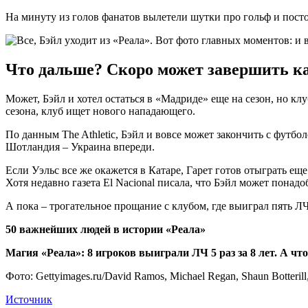
На минуту из голов фанатов вылетели шутки про гольф и пост
Что дальше? Скоро может завершить к
Может, Бэйл и хотел остаться в «Мадриде» еще на сезон, но кл
сезона, клуб ищет нового нападающего.
По данным The Athletic, Бэйл и вовсе может закончить с футб
Шотландия – Украина впереди.
Если Уэльс все же окажется в Катаре, Гарет готов отыграть ещ
Хотя недавно газета El Nacional писала, что Бэйл может пона
А пока – трогательное прощание с клубом, где выиграл пять ЛЧ
50 важнейших людей в истории «Реала»
Магия «Реала»: 8 игроков выиграли ЛЧ 5 раз за 8 лет. А чт
Фото: Gettyimages.ru/David Ramos, Michael Regan, Shaun Botteril
Источник