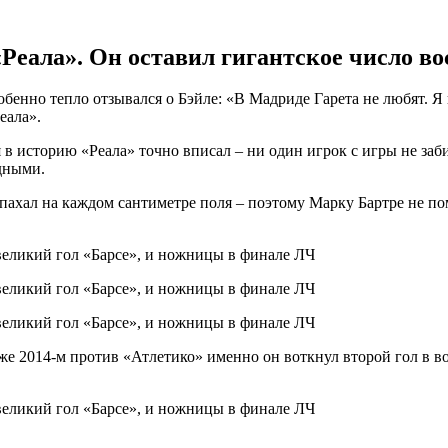
«Реала». Он оставил гигантское число 
енно тепло отзывался о Бэйле: «В Мадриде Гарета не любят. Я п
еала».
я в историю «Реала» точно вписал – ни один игрок с игры не за
едными.
и пахал на каждом сантиметре поля – поэтому Марку Бартре не по
м же 2014-м против «Атлетико» именно он воткнул второй гол в