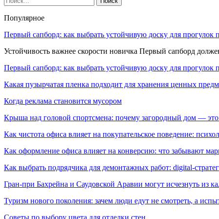
Популярное
Первый сапборд: как выбрать устойчивую доску для прогулок 
Устойчивость важнее скорости новичка Первый сапборд долж
Первый сапборд: как выбрать устойчивую доску для прогулок 
Какая пузырчатая пленка подходит для хранения ценных предм
Когда реклама становится мусором
Крыша над головой спортсмена: почему загородный дом — это
Как чистота офиса влияет на покупательское поведение: псих
Как оформление офиса влияет на конверсию: что забывают мар
Как выбрать подрядчика для демонтажных работ: digital-страте
Гран-при Бахрейна и Саудовской Аравии могут исчезнуть из к
Туризм нового поколения: зачем люди едут не смотреть, а испы
Советы по выбору цвета для отделки стен