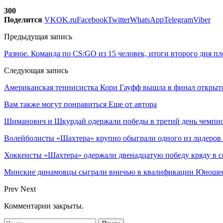
300
Поделится
VK
OK.ru
Facebook
Twitter
WhatsApp
Telegram
Viber
Предыдущая запись
Разное. Команда по CS:GO из 15 человек, итоги второго дня п
Следующая запись
Американская теннисистка Кори Гауфф вышла в финал откры
Вам также могут понравиться
Еще от автора
Шиманович и Шкурдай одержали победы в третий день чемпио
Волейболисты «Шахтера» крупно обыграли одного из лидеров
Хоккеисты «Шахтера» одержали двенадцатую победу кряду в с
Минские динамовцы сыграли вничью в квалификации Юноше
Prev
Next
Комментарии закрыты.