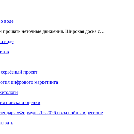
по воде
ен прощать неточные движения. Широкая доска с…
по воде
етов
 серьёзный проект
ология цифрового маркетинга
кетологи
гия поиска и оценки
алендаря «Формулы-1»-2026 из-за войны в регионе
тывать