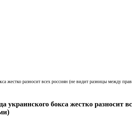
окса жестко разносит всех россиян (не видит разницы между пр
да украинского бокса жестко разносит в
ми)