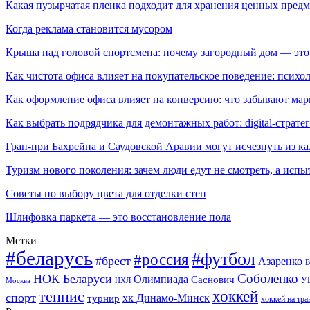
Какая пузырчатая пленка подходит для хранения ценных предм
Когда реклама становится мусором
Крыша над головой спортсмена: почему загородный дом — это
Как чистота офиса влияет на покупательское поведение: псих
Как оформление офиса влияет на конверсию: что забывают мар
Как выбрать подрядчика для демонтажных работ: digital-страте
Гран-при Бахрейна и Саудовской Аравии могут исчезнуть из к
Туризм нового поколения: зачем люди едут не смотреть, а испы
Советы по выбору цвета для отделки стен
Шлифовка паркета — это восстановление пола
Метки
#беларусь
#футбол
#россия
#брест
Азаренко
В
Соболенко
НОК Беларуси
Олимпиада
Саснович
У
Москва
НХЛ
хоккей
теннис
спорт
хк Динамо-Минск
турнир
хоккей на тра