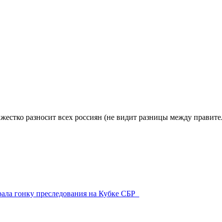
рала гонку преследования на Кубке СБР