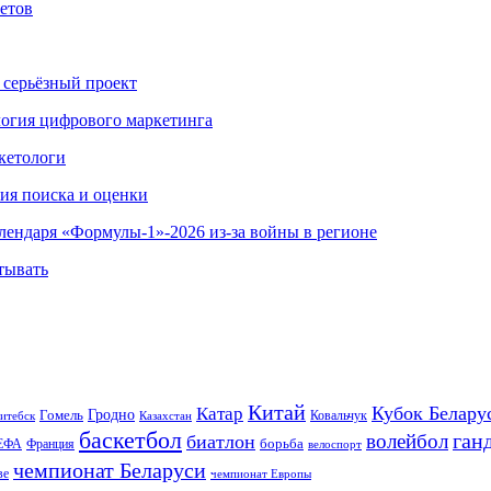
етов
 серьёзный проект
ология цифрового маркетинга
кетологи
гия поиска и оценки
алендаря «Формулы-1»-2026 из-за войны в регионе
тывать
Китай
Кубок Белару
Катар
Гомель
Гродно
Казахстан
Ковальчук
итебск
баскетбол
ган
волейбол
биатлон
борьба
ЕФА
Франция
велоспорт
чемпионат Беларуси
ве
чемпионат Европы