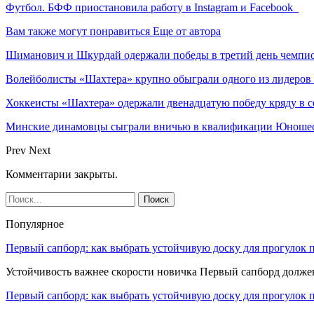
Футбол. БФФ приостановила работу в Instagram и Facebook
Вам также могут понравиться
Еще от автора
Шиманович и Шкурдай одержали победы в третий день чемпио
Волейболисты «Шахтера» крупно обыграли одного из лидеров
Хоккеисты «Шахтера» одержали двенадцатую победу кряду в с
Минские динамовцы сыграли вничью в квалификации Юноше
Prev
Next
Комментарии закрыты.
Популярное
Первый сапборд: как выбрать устойчивую доску для прогулок 
Устойчивость важнее скорости новичка Первый сапборд долж
Первый сапборд: как выбрать устойчивую доску для прогулок 