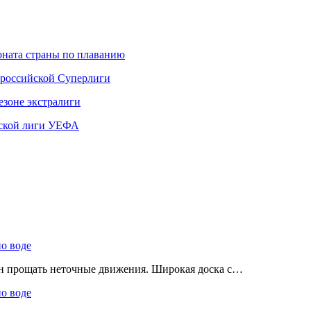
ната страны по плаванию
 российской Суперлиги
езоне экстралиги
ской лиги УЕФА
по воде
ен прощать неточные движения. Широкая доска с…
по воде