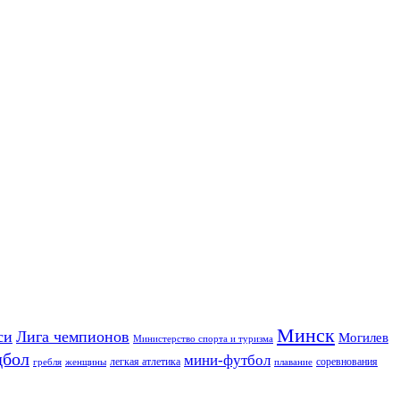
Минск
си
Лига чемпионов
Могилев
Министерство спорта и туризма
дбол
мини-футбол
легкая атлетика
соревнования
гребля
женщины
плавание