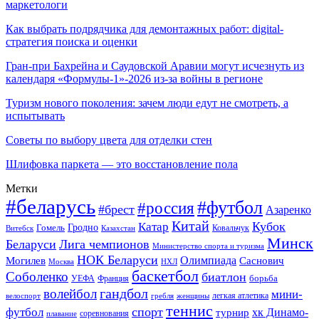
маркетологи
Как выбрать подрядчика для демонтажных работ: digital-
стратегия поиска и оценки
Гран-при Бахрейна и Саудовской Аравии могут исчезнуть из
календаря «Формулы-1»-2026 из-за войны в регионе
Туризм нового поколения: зачем люди едут не смотреть, а
испытывать
Советы по выбору цвета для отделки стен
Шлифовка паркета — это восстановление пола
Метки
#беларусь
#футбол
#россия
#брест
Азаренко
Китай
Кубок
Катар
Гомель
Гродно
Казахстан
Ковальчук
Витебск
Минск
Беларуси
Лига чемпионов
Министерство спорта и туризма
НОК Беларуси
Олимпиада
Могилев
Саснович
Москва
НХЛ
баскетбол
Соболенко
биатлон
борьба
УЕФА
Франция
гандбол
волейбол
мини-
легкая атлетика
гребля
женщины
велоспорт
теннис
спорт
футбол
хк Динамо-
турнир
соревнования
плавание