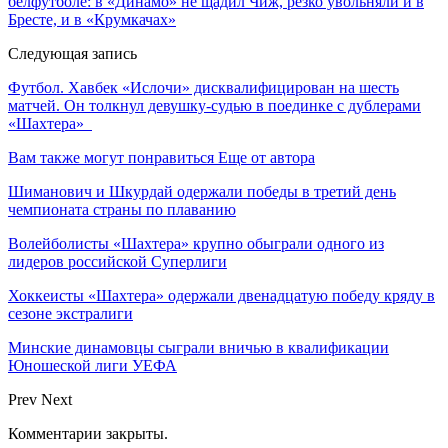
белфутболе: в «Динамо» не щадил Чиж, резко увольняли и в
Бресте, и в «Крумкачах»
Следующая запись
Футбол. Хавбек «Ислочи» дисквалифицирован на шесть
матчей. Он толкнул девушку-судью в поединке с дублерами
«Шахтера»
Вам также могут понравиться
Еще от автора
Шиманович и Шкурдай одержали победы в третий день
чемпионата страны по плаванию
Волейболисты «Шахтера» крупно обыграли одного из
лидеров российской Суперлиги
Хоккеисты «Шахтера» одержали двенадцатую победу кряду в
сезоне экстралиги
Минские динамовцы сыграли вничью в квалификации
Юношеской лиги УЕФА
Prev
Next
Комментарии закрыты.