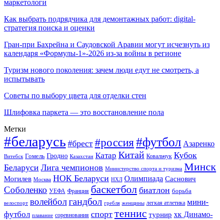
маркетологи
Как выбрать подрядчика для демонтажных работ: digital-
стратегия поиска и оценки
Гран-при Бахрейна и Саудовской Аравии могут исчезнуть из
календаря «Формулы-1»-2026 из-за войны в регионе
Туризм нового поколения: зачем люди едут не смотреть, а
испытывать
Советы по выбору цвета для отделки стен
Шлифовка паркета — это восстановление пола
Метки
#беларусь
#футбол
#россия
#брест
Азаренко
Китай
Кубок
Катар
Гомель
Гродно
Казахстан
Ковальчук
Витебск
Минск
Беларуси
Лига чемпионов
Министерство спорта и туризма
НОК Беларуси
Олимпиада
Могилев
Саснович
Москва
НХЛ
баскетбол
Соболенко
биатлон
борьба
УЕФА
Франция
гандбол
волейбол
мини-
легкая атлетика
гребля
женщины
велоспорт
теннис
спорт
футбол
хк Динамо-
турнир
соревнования
плавание