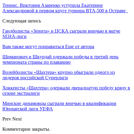
Теннис. Виктория Азаренко уступила Екатерине
Александровой в первом круге турнира ВТА-500 в Остраве
Следующая запись
Гандболисты «Зенита» и ЦСКА сыграли вничью в матче
SEHA-лиги
Вам также могут понравиться
Еще от автора
Шиманович и Шкурдай одержали победы в третий день
чемпионата страны по плаванию
Волейболисты «Шахтера» крупно обыграли одного из
лидеров российской Суперлиги
Хоккеисты «Шахтера» одержали двенадцатую победу кряду в
сезоне экстралиги
Минские динамовцы сыграли вничью в квалификации
Юношеской лиги УЕФА
Prev
Next
Комментарии закрыты.