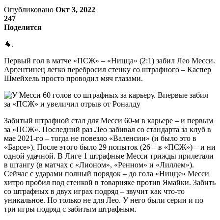
Опубликовано
Окт 3, 2022
247
Поделится
🐐.
Первый гол в матче «ПСЖ» – «Ницца» (2:1) забил Лео Месси.
Аргентинец легко перебросил стенку со штрафного – Каспер
Шмейхель просто проводил мяч глазами.
Забитый штрафной стал для Месси 60-м в карьере – и первым
за «ПСЖ». Последний раз Лео забивал со стандарта за клуб в
мае 2021-го – тогда не повезло «Валенсии» (и было это в
«Барсе»). После этого было 29 попыток (26 – в «ПСЖ») – и ни
одной удачной. В Лиге 1 штрафные Месси трижды прилетали
в штангу (в матчах с «Лионом», «Ренном» и «Лиллем»).
Сейчас с ударами полный порядок – до гола «Ницце» Месси
хитро пробил под стенкой в товарняке против Ямайки. Забить
со штрафных в двух играх подряд – звучит как что-то
уникальное. Но только не для Лео. У него были серии и по
три игры подряд с забитым штрафным.