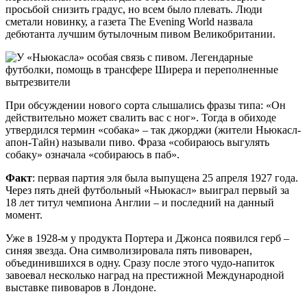
просьбой снизить градус, но всем было плевать. Люди
сметали новинку, а газета The Evening World назвала
дебютанта лучшим бутылочным пивом Великобритании.
При обсуждении нового сорта слышались фразы типа: «Он
действительно может свалить вас с ног». Тогда в обиходе
утвердился термин «собака» – так джорджи (жители Ньюкасл-
апон-Тайн) называли пиво. Фраза «собираюсь выгулять
собаку» означала «собираюсь в паб».
Факт
: первая партия эля была выпущена 25 апреля 1927 года.
Через пять дней футбольный «Ньюкасл» выиграл первый за
18 лет титул чемпиона Англии – и последний на данный
момент.
Уже в 1928-м у продукта Портера и Джонса появился герб –
синяя звезда. Она символизировала пять пивоварен,
объединившихся в одну. Сразу после этого чудо-напиток
завоевал несколько наград на престижной Международной
выставке пивоваров в Лондоне.