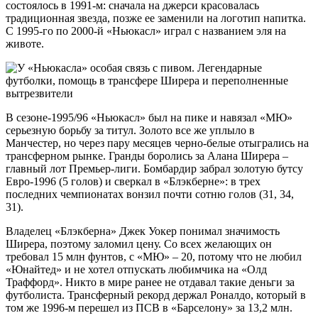
состоялось в 1991-м: сначала на джерси красовалась
традиционная звезда, позже ее заменили на логотип напитка.
С 1995-го по 2000-й «Ньюкасл» играл с названием эля на
животе.
В сезоне-1995/96 «Ньюкасл» был на пике и навязал «МЮ»
серьезную борьбу за титул. Золото все же уплыло в
Манчестер, но через пару месяцев черно-белые отыгрались на
трансферном рынке. Гранды боролись за Алана Ширера –
главный лот Премьер-лиги. Бомбардир забрал золотую бутсу
Евро-1996 (5 голов) и сверкал в «Блэкберне»: в трех
последних чемпионатах вонзил почти сотню голов (31, 34,
31).
Владелец «Блэкберна» Джек Уокер понимал значимость
Ширера, поэтому заломил цену. Со всех желающих он
требовал 15 млн фунтов, с «МЮ» – 20, потому что не любил
«Юнайтед» и не хотел отпускать любимчика на «Олд
Траффорд». Никто в мире ранее не отдавал такие деньги за
футболиста. Трансферный рекорд держал Роналдо, который в
том же 1996-м перешел из ПСВ в «Барселону» за 13,2 млн.