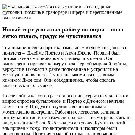
Новый сорт усложнял работу полиции – пиво
легко пилось, градус не чувствовался
Темно-коричневый сорт с карамельным вкусом создали два
приятеля – Джеймс Портер и Арчи Джонс. Первый был
потомственным пивоваром в третьем поколении. Он
вынужденно прервал карьеру из-за Первой мировой войны,
вернулся в Ньюкасл в ранге полковника и устроился на
местную пивоварню. Там он познакомился с главным
химиком Джонсом. Они объединились, чтобы сделать
классический эль мягче.
После войны качество разливного пива серьезно упало. Зато
возрос спрос на бутылочное, и Портер с Джонсом мечтали
занять нишу. Продукт получился великолепным и
моментально выстрелил. Работяги с легкостью заливали
пинту за пинтой и не замечали подвоха – несмотря на мягкий
вкус, в напитке было 6,25 градуса алкоголя. Бум на свежий
эль привел к тому, что вытрезвители и изоляторы были
переполнены. Полиция даже обратилась к пивоварне с