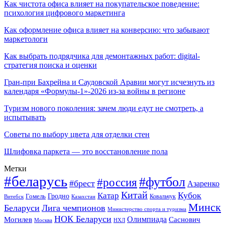
Как чистота офиса влияет на покупательское поведение:
психология цифрового маркетинга
Как оформление офиса влияет на конверсию: что забывают
маркетологи
Как выбрать подрядчика для демонтажных работ: digital-
стратегия поиска и оценки
Гран-при Бахрейна и Саудовской Аравии могут исчезнуть из
календаря «Формулы-1»-2026 из-за войны в регионе
Туризм нового поколения: зачем люди едут не смотреть, а
испытывать
Советы по выбору цвета для отделки стен
Шлифовка паркета — это восстановление пола
Метки
#беларусь
#футбол
#россия
#брест
Азаренко
Китай
Кубок
Катар
Гомель
Гродно
Казахстан
Ковальчук
Витебск
Минск
Беларуси
Лига чемпионов
Министерство спорта и туризма
НОК Беларуси
Олимпиада
Могилев
Саснович
Москва
НХЛ