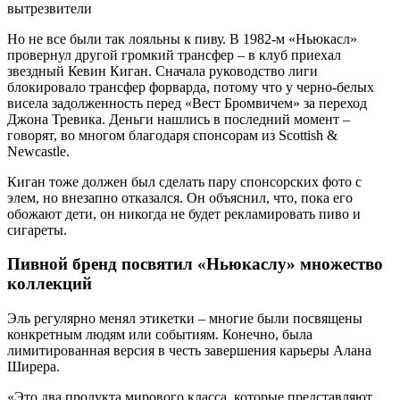
Но не все были так лояльны к пиву. В 1982-м «Ньюкасл»
провернул другой громкий трансфер – в клуб приехал
звездный Кевин Киган. Сначала руководство лиги
блокировало трансфер форварда, потому что у черно-белых
висела задолженность перед «Вест Бромвичем» за переход
Джона Тревика. Деньги нашлись в последний момент –
говорят, во многом благодаря спонсорам из Scottish &
Newcastle.
Киган тоже должен был сделать пару спонсорских фото с
элем, но внезапно отказался. Он объяснил, что, пока его
обожают дети, он никогда не будет рекламировать пиво и
сигареты.
Пивной бренд посвятил «Ньюкаслу» множество
коллекций
Эль регулярно менял этикетки – многие были посвящены
конкретным людям или событиям. Конечно, была
лимитированная версия в честь завершения карьеры Алана
Ширера.
«Это два продукта мирового класса, которые представляют