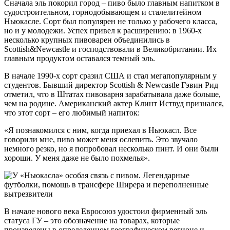
Сначала эль покорил город – пиво было главным напитком в
судостроительном, горнодобывающем и сталелитейном
Ньюкасле. Сорт был популярен не только у рабочего класса,
но и у молодежи. Успех привел к расширению: в 1960-х
несколько крупных пивоварен объединились в
Scottish&Newcastle и господствовали в Великобритании. Их
главным продуктом оставался темный эль.
В начале 1990-х сорт сразил США и стал мегапопулярным у
студентов. Бывший директор Scottish & Newcastle Гэвин Рид
отметил, что в Штатах пивоварня зарабатывала даже больше,
чем на родине. Американский актер Клинт Иствуд признался,
что этот сорт – его любимый напиток:
«Я познакомился с ним, когда приехал в Ньюкасл. Все
говорили мне, пиво может меня ослепить. Это звучало
немного резко, но я попробовал несколько пинт. И они были
хороши. У меня даже не было похмелья».
В начале нового века Евросоюз удостоил фирменный эль
статуса ГУ – это обозначение на товарах, которые
произведены в определенном географическом регионе и