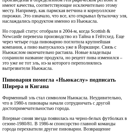
имеют качества, соответствующие исключительно этому
месту. Например, как пармская ветчина и корнуоллские
пирожки. Это означало, что все, кто открывал бутылочку эля,
наслаждались продуктом именно из Ньюкасла.
Но гордый статус отобрали в 2004-м, когда Scottish &
Newcastle перевезла производство из Тайна в Гейтсхед. Еще
через четыре года пивоварню поглотила крупнейшая
компания, а пиво выпускалось уже в Йоркшире. Связь с
Ньюкаслом окончательно растаяла. Новые владельцы
сохранили название продукта, но рецепт пива изменился –
это уже не тот эль, из-за которого переполнялись
вытрезвители Ньюкасла.
Пивоварня помогла «Ньюкаслу» подписать
Ширера и Кигана
Фирменный эль стал символом Ньюкасла. Неудивительно,
что в 1980-х пивовары начали сотрудничать с другой
достопримечательностью города.
Впервые синяя звезда появилась на черно-белых футболках в
сезоне-1980/81. В 1986-м спонсорство главной команды
города перехватили другие пивоварни. Возвращение