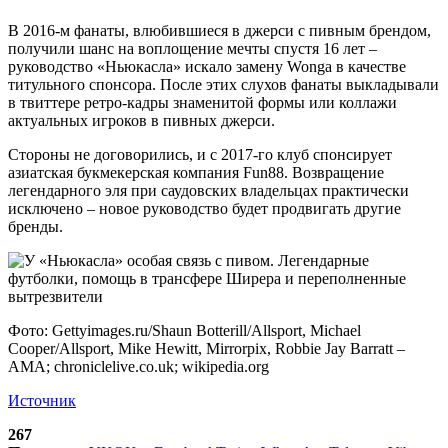
В 2016-м фанаты, влюбившиеся в джерси с пивным брендом,
получили шанс на воплощение мечты спустя 16 лет –
руководство «Ньюкасла» искало замену Wonga в качестве
титульного спонсора. После этих слухов фанаты выкладывали
в твиттере ретро-кадры знаменитой формы или коллажи
актуальных игроков в пивных джерси.
Стороны не договорились, и с 2017-го клуб спонсирует
азиатская букмекерская компания Fun88. Возвращение
легендарного эля при саудовских владельцах практически
исключено – новое руководство будет продвигать другие
бренды.
Фото: Gettyimages.ru/Shaun Botterill/Allsport, Michael
Cooper/Allsport, Mike Hewitt, Mirrorpix, Robbie Jay Barratt –
AMA; chroniclelive.co.uk; wikipedia.org
Источник
267