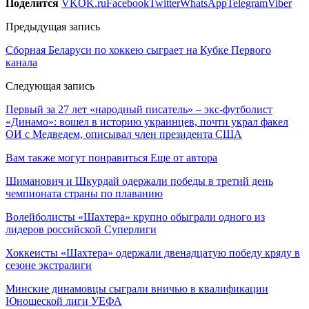
Поделится
VK
OK.ru
Facebook
Twitter
WhatsApp
Telegram
Viber
Предыдущая запись
Сборная Беларуси по хоккею сыграет на Кубке Первого
канала
Следующая запись
Первый за 27 лет «народный писатель» – экс-футболист
«Динамо»: вошел в историю украинцев, почти украл факел
ОИ с Медведем, описывал член президента США
Вам также могут понравиться
Еще от автора
Шиманович и Шкурдай одержали победы в третий день
чемпионата страны по плаванию
Волейболисты «Шахтера» крупно обыграли одного из
лидеров российской Суперлиги
Хоккеисты «Шахтера» одержали двенадцатую победу кряду в
сезоне экстралиги
Минские динамовцы сыграли вничью в квалификации
Юношеской лиги УЕФА