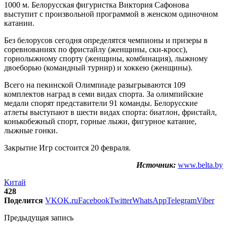
1000 м. Белорусская фигуристка Виктория Сафонова
выступит с произвольной программой в женском одиночном
катании.
Без белорусов сегодня определятся чемпионы и призеры в
соревнованиях по фристайлу (женщины, ски-кросс),
горнолыжному спорту (женщины, комбинация), лыжному
двоеборью (командный турнир) и хоккею (женщины).
Всего на пекинской Олимпиаде разыгрываются 109
комплектов наград в семи видах спорта. За олимпийские
медали спорят представители 91 команды. Белорусские
атлеты выступают в шести видах спорта: биатлон, фристайл,
конькобежный спорт, горные лыжи, фигурное катание,
лыжные гонки.
Закрытие Игр состоится 20 февраля.
Источник:
www.belta.by
Китай
428
Поделится
VK
OK.ru
Facebook
Twitter
WhatsApp
Telegram
Viber
Предыдущая запись