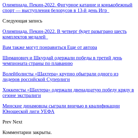
Олимпиада. Пекин-2022. Фигурное катание и конькобежный
спорт — выступления белорусов в 13-й день Игр
Следующая запись
Олимпиада. Пекин-2022. В четверг будет разыграно шесть
комплектов медалей
Вам также могут понравиться
Еще от автора
Шиманович и Шкурдай одержали победы в третий день
чемпионата страны по плаванию
Волейболисты «Шахтера» крупно обыграли одного из
лидеров российской Суперлиги
Хоккеисты «Шахтера» одержали двенадцатую победу кряду в
сезоне экстралиги
Минские динамовцы сыграли вничью в квалификации
Юношеской лиги УЕФА
Prev
Next
Комментарии закрыты.