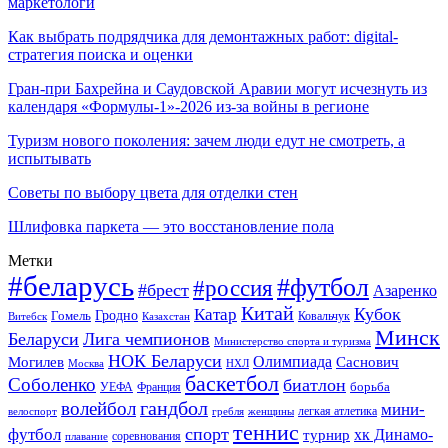
маркетологи
Как выбрать подрядчика для демонтажных работ: digital-
стратегия поиска и оценки
Гран-при Бахрейна и Саудовской Аравии могут исчезнуть из
календаря «Формулы-1»-2026 из-за войны в регионе
Туризм нового поколения: зачем люди едут не смотреть, а
испытывать
Советы по выбору цвета для отделки стен
Шлифовка паркета — это восстановление пола
Метки
#беларусь
#футбол
#россия
#брест
Азаренко
Китай
Кубок
Катар
Гомель
Гродно
Казахстан
Ковальчук
Витебск
Минск
Беларуси
Лига чемпионов
Министерство спорта и туризма
НОК Беларуси
Олимпиада
Могилев
Саснович
Москва
НХЛ
баскетбол
Соболенко
биатлон
борьба
УЕФА
Франция
гандбол
волейбол
мини-
легкая атлетика
гребля
женщины
велоспорт
теннис
спорт
футбол
хк Динамо-
турнир
соревнования
плавание