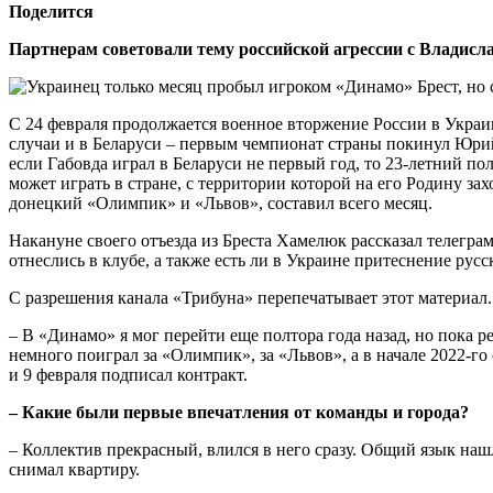
Поделится
Партнерам советовали тему российской агрессии с Владисл
С 24 февраля продолжается военное вторжение России в Украину
случаи и в Беларуси – первым чемпионат страны покинул Юрий 
если Габовда играл в Беларуси не первый год, то 23-летний по
может играть в стране, с территории которой на его Родину за
донецкий «Олимпик» и «Львов», составил всего месяц.
Накануне своего отъезда из Бреста Хамелюк рассказал телеграм
отнеслись в клубе, а также есть ли в Украине притеснение рус
С разрешения канала «Трибуна» перепечатывает этот материал.
– В «Динамо» я мог перейти еще полтора года назад, но пока р
немного поиграл за «Олимпик», за «Львов», а в начале 2022-го
и 9 февраля подписал контракт.
– Какие были первые впечатления от команды и города?
– Коллектив прекрасный, влился в него сразу. Общий язык нашли
снимал квартиру.