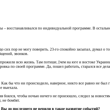
вмы – восстанавливался по индивидуальной программе. В остальн
 до сих пор не могу поверить. 23-го спокойно засыпал, думал о т
бщений, звонков.
прожили всю жизнь. Там потише, [чем на юге и востоке Украины],
ровка по своей программе. Да, пошел работать, старался все дел
Как бы что ни происходило, наверное, никто все равно не был го
е выехала.
я боялся, чтобы ночью ничего не произошло, следил за новостям
, не бомбят.
. Вы до последнего не верили в такое развитие событий?