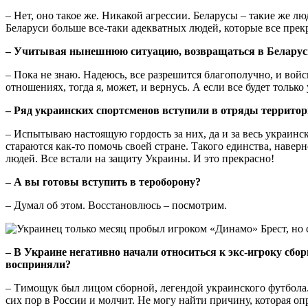
– Нет, оно такое же. Никакой агрессии. Беларусы – такие же л
Беларуси больше все-таки адекватных людей, которые все прекр
– Учитывая нынешнюю ситуацию, возвращаться в Беларус
– Пока не знаю. Надеюсь, все разрешится благополучно, и войс
отношениях, тогда я, может, и вернусь. А если все будет только
– Ряд украинских спортсменов вступили в отряды террито
– Испытываю настоящую гордость за них, да и за весь украинск
стараются как-то помочь своей стране. Такого единства, наверно
людей. Все встали на защиту Украины. И это прекрасно!
– А вы готовы вступить в тероборону?
– Думал об этом. Восстановлюсь – посмотрим.
– В Украине негативно начали относиться к экс-игроку сб
восприняли?
– Тимощук был лицом сборной, легендой украинского футбола.
сих пор в России и молчит. Не могу найти причину, которая о