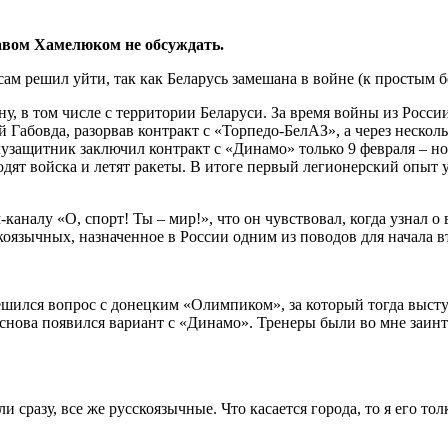
авом Хамелюком не обсуждать.
, в том числе с территории Беларуси. За время войны из России
Габовда, разорвав контракт с «Торпедо-БелАЗ», а через нескол
лузащитник заключил контракт с «Динамо» только 9 февраля – но
ходят войска и летят ракеты. В итоге первый легионерский опыт
-каналу «О, спорт! Ты – мир!», что он чувствовал, когда узнал 
скоязычных, назначенное в России одним из поводов для начала 
ешился вопрос с донецким «Олимпиком», за который тогда выступа
 снова появился вариант с «Динамо». Тренеры были во мне заинт
 сразу, все же русскоязычные. Что касается города, то я его то