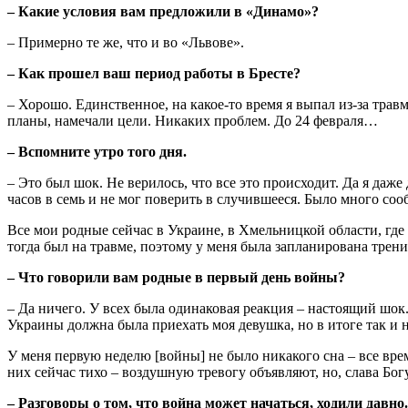
– Какие условия вам предложили в «Динамо»?
– Примерно те же, что и во «Львове».
– Как прошел ваш период работы в Бресте?
– Хорошо. Единственное, на какое-то время я выпал из-за тра
планы, намечали цели. Никаких проблем. До 24 февраля…
– Вспомните утро того дня.
– Это был шок. Не верилось, что все это происходит. Да я даже
часов в семь и не мог поверить в случившееся. Было много соо
Все мои родные сейчас в Украине, в Хмельницкой области, где 
тогда был на травме, поэтому у меня была запланирована трени
– Что говорили вам родные в первый день войны?
– Да ничего. У всех была одинаковая реакция – настоящий шок. 
Украины должна была приехать моя девушка, но в итоге так и н
У меня первую неделю [войны] не было никакого сна – все врем
них сейчас тихо – воздушную тревогу объявляют, но, слава Богу
– Разговоры о том, что война может начаться, ходили давно