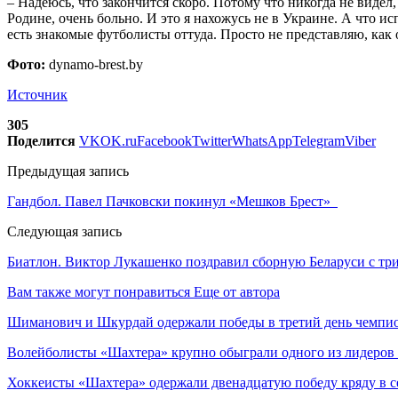
– Надеюсь, что закончится скоро. Потому что никогда не видел
Родине, очень больно. И это я нахожусь не в Украине. А что
есть знакомые футболисты оттуда. Просто не представляю, как 
Фото:
dynamo-brest.by
Источник
305
Поделится
VK
OK.ru
Facebook
Twitter
WhatsApp
Telegram
Viber
Предыдущая запись
Гандбол. Павел Пачковски покинул «Мешков Брест»
Следующая запись
Биатлон. Виктор Лукашенко поздравил сборную Беларуси с 
Вам также могут понравиться
Еще от автора
Шиманович и Шкурдай одержали победы в третий день чемпио
Волейболисты «Шахтера» крупно обыграли одного из лидеров
Хоккеисты «Шахтера» одержали двенадцатую победу кряду в с