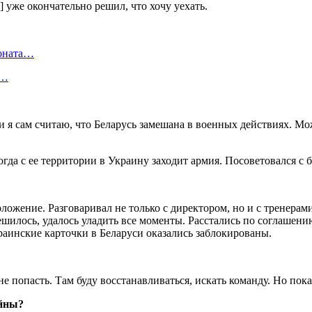
] уже окончательно решил, что хочу уехать.
ионата…
в…
 и я сам считаю, что Беларусь замешана в военных действиях. М
огда с ее территории в Украину заходит армия. Посоветовался с
положение. Разговаривал не только с директором, но и с тренер
решилось, удалось уладить все моменты. Расстались по соглашени
краинские карточки в Беларуси оказались заблокированы.
е попасть. Там буду восстанавливаться, искать команду. Но пока
ойны?