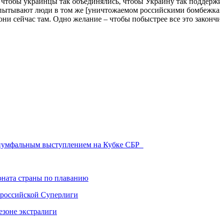
, чтобы украинцы так объединялись, чтобы Украину так поддержив
 испытывают люди в том же [уничтожаемом российскими бомбежка
они сейчас там. Одно желание – чтобы побыстрее все это законч
триумфальным выступлением на Кубке СБР
ната страны по плаванию
 российской Суперлиги
езоне экстралиги