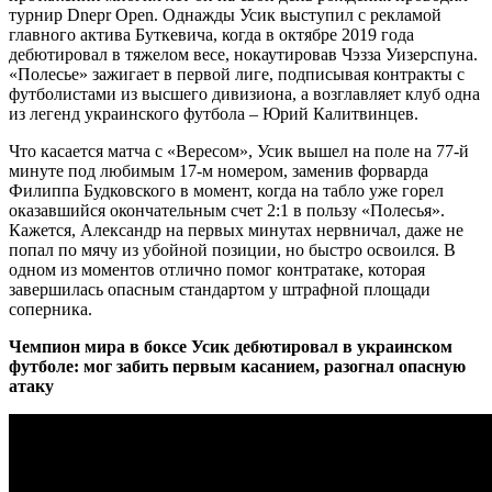
турнир Dnepr Open. Однажды Усик выступил с рекламой
главного актива Буткевича, когда в октябре 2019 года
дебютировал в тяжелом весе, нокаутировав Чэзза Уизерспуна.
«Полесье» зажигает в первой лиге, подписывая контракты с
футболистами из высшего дивизиона, а возглавляет клуб одна
из легенд украинского футбола – Юрий Калитвинцев.
Что касается матча с «Вересом», Усик вышел на поле на 77-й
минуте под любимым 17-м номером, заменив форварда
Филиппа Будковского в момент, когда на табло уже горел
оказавшийся окончательным счет 2:1 в пользу «Полесья».
Кажется, Александр на первых минутах нервничал, даже не
попал по мячу из убойной позиции, но быстро освоился. В
одном из моментов отлично помог контратаке, которая
завершилась опасным стандартом у штрафной площади
соперника.
Чемпион мира в боксе Усик дебютировал в украинском
футболе: мог забить первым касанием, разогнал опасную
атаку