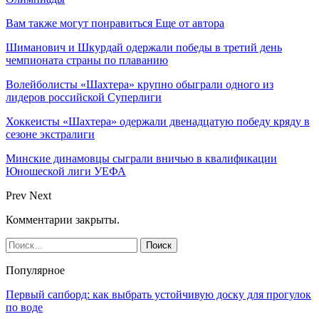
Вам также могут понравиться
Еще от автора
Шиманович и Шкурдай одержали победы в третий день
чемпионата страны по плаванию
Волейболисты «Шахтера» крупно обыграли одного из
лидеров российской Суперлиги
Хоккеисты «Шахтера» одержали двенадцатую победу кряду в
сезоне экстралиги
Минские динамовцы сыграли вничью в квалификации
Юношеской лиги УЕФА
Prev
Next
Комментарии закрыты.
Популярное
Первый сапборд: как выбрать устойчивую доску для прогулок
по воде