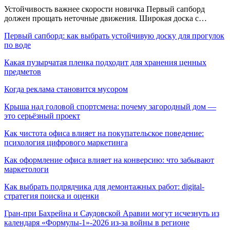
Устойчивость важнее скорости новичка Первый сапборд
должен прощать неточные движения. Широкая доска с…
Первый сапборд: как выбрать устойчивую доску для прогулок
по воде
Какая пузырчатая пленка подходит для хранения ценных
предметов
Когда реклама становится мусором
Крыша над головой спортсмена: почему загородный дом —
это серьёзный проект
Как чистота офиса влияет на покупательское поведение:
психология цифрового маркетинга
Как оформление офиса влияет на конверсию: что забывают
маркетологи
Как выбрать подрядчика для демонтажных работ: digital-
стратегия поиска и оценки
Гран-при Бахрейна и Саудовской Аравии могут исчезнуть из
календаря «Формулы-1»-2026 из-за войны в регионе