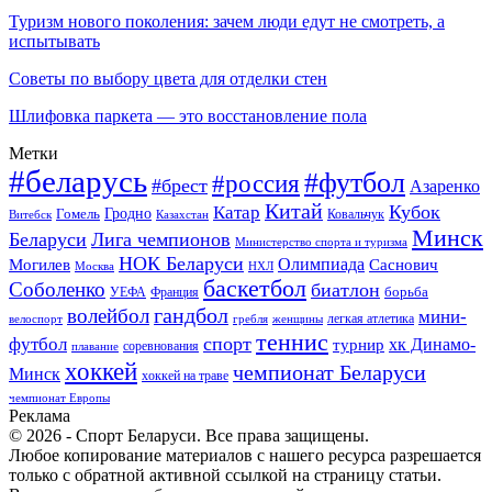
Туризм нового поколения: зачем люди едут не смотреть, а
испытывать
Советы по выбору цвета для отделки стен
Шлифовка паркета — это восстановление пола
Метки
#беларусь
#футбол
#россия
#брест
Азаренко
Китай
Кубок
Катар
Гомель
Гродно
Казахстан
Ковальчук
Витебск
Минск
Беларуси
Лига чемпионов
Министерство спорта и туризма
НОК Беларуси
Олимпиада
Могилев
Саснович
Москва
НХЛ
баскетбол
Соболенко
биатлон
борьба
УЕФА
Франция
гандбол
волейбол
мини-
легкая атлетика
гребля
женщины
велоспорт
теннис
спорт
футбол
хк Динамо-
турнир
соревнования
плавание
хоккей
чемпионат Беларуси
Минск
хоккей на траве
чемпионат Европы
Реклама
© 2026 - Спорт Беларуси. Все права защищены.
Любое копирование материалов с нашего ресурса разрешается
только с обратной активной ссылкой на страницу статьи.