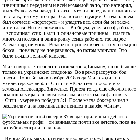
извинишься перед ним и всей командой за то, что натворил,
мы тебя возьмем назад. Я сказал, что ни перед кем извиняться
не стану, потому что прав был в той ситуации. С тем парнем
был согласен «перетереть» и уладить все, если бы он также
извинился. Но не сложилось… В общем, ушел я из футбола»,
– вспоминал Усик. Были и финансовые причины – платить
много за поездки и экипировку семья рабочих, где вырос
Александр, не могла. Вскоре он пришел в бесплатную секцию
бокса – поначалу не понравилось, но потом втянулся. Это
было начало великой карьеры.
Усик говорил, что болеет за киевское «Динамо», но он был не
только на украинских стадионах. Во время раскрутки боя
против Тони Белью в ноябре 2018 года Усик сходил на
манчестерское дерби «Сити» и «Юнайтед» поболеть за
земляка Александра Зинченко. Приезд тогда еще абсолютного
чемпиона мира в первом тяжелом весе оказался фартовым:
«Сити» уверенно победил 3:1. После матча боксер зашел в
раздевалку, а на взвешивание пришел в шарфе «Сити».
Иногда Усик выходил и на футбольное поле. Например, в