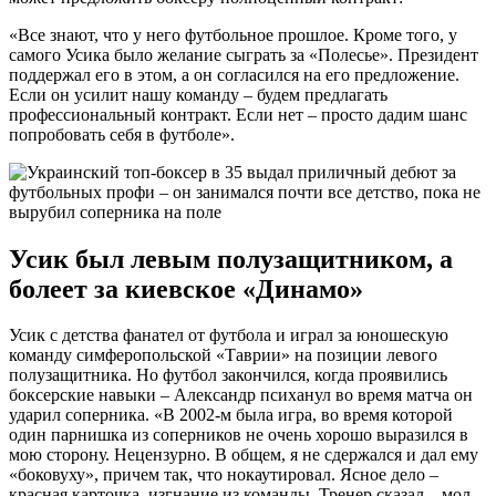
«Все знают, что у него футбольное прошлое. Кроме того, у
самого Усика было желание сыграть за «Полесье». Президент
поддержал его в этом, а он согласился на его предложение.
Если он усилит нашу команду – будем предлагать
профессиональный контракт. Если нет – просто дадим шанс
попробовать себя в футболе».
Усик был левым полузащитником, а
болеет за киевское «Динамо»
Усик с детства фанател от футбола и играл за юношескую
команду симферопольской «Таврии» на позиции левого
полузащитника. Но футбол закончился, когда проявились
боксерские навыки – Александр психанул во время матча он
ударил соперника. «В 2002-м была игра, во время которой
один парнишка из соперников не очень хорошо выразился в
мою сторону. Нецензурно. В общем, я не сдержался и дал ему
«боковуху», причем так, что нокаутировал. Ясное дело –
красная карточка, изгнание из команды. Тренер сказал – мол,