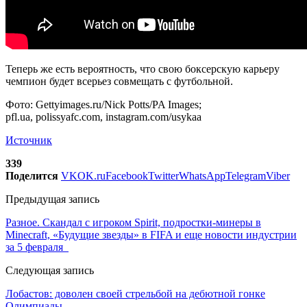
Теперь же есть вероятность, что свою боксерскую карьеру
чемпион будет всерьез совмещать с футбольной.
Фото: Gettyimages.ru/Nick Potts/PA Images;
pfl.ua, polissyafc.com, instagram.com/usykaa
Источник
339
Поделится
VK
OK.ru
Facebook
Twitter
WhatsApp
Telegram
Viber
Предыдущая запись
Разное. Скандал с игроком Spirit, подростки-минеры в
Minecraft, «Будущие звезды» в FIFA и еще новости индустрии
за 5 февраля
Следующая запись
Лобастов: доволен своей стрельбой на дебютной гонке
Олимпиады