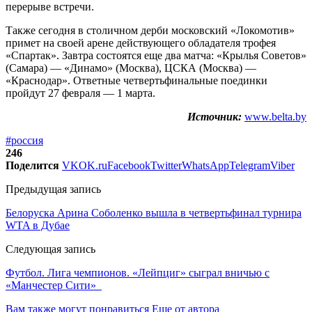
перерыве встречи.
Также сегодня в столичном дерби московский «Локомотив»
примет на своей арене действующего обладателя трофея
«Спартак». Завтра состоятся еще два матча: «Крылья Советов»
(Самара) — «Динамо» (Москва), ЦСКА (Москва) —
«Краснодар». Ответные четвертьфинальные поединки
пройдут 27 февраля — 1 марта.
Источник:
www.belta.by
#россия
246
Поделится
VK
OK.ru
Facebook
Twitter
WhatsApp
Telegram
Viber
Предыдущая запись
Белоруска Арина Соболенко вышла в четвертьфинал турнира
WTA в Дубае
Следующая запись
Футбол. Лига чемпионов. «Лейпциг» сыграл вничью с
«Манчестер Сити»
Вам также могут понравиться
Еще от автора