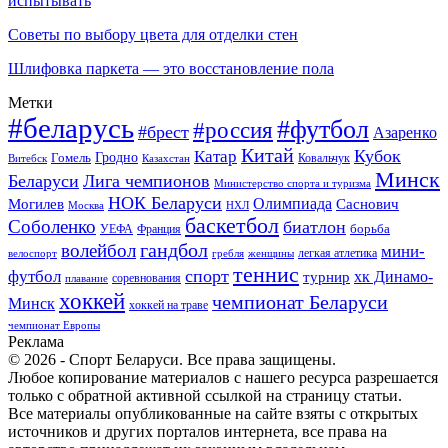
испытывать
Советы по выбору цвета для отделки стен
Шлифовка паркета — это восстановление пола
Метки
#беларусь
#футбол
#россия
#брест
Азаренко
Китай
Кубок
Катар
Гомель
Гродно
Казахстан
Ковальчук
Витебск
Минск
Беларуси
Лига чемпионов
Министерство спорта и туризма
НОК Беларуси
Олимпиада
Могилев
Саснович
Москва
НХЛ
баскетбол
Соболенко
биатлон
борьба
УЕФА
Франция
гандбол
волейбол
мини-
легкая атлетика
гребля
женщины
велоспорт
теннис
спорт
футбол
хк Динамо-
турнир
соревнования
плавание
хоккей
чемпионат Беларуси
Минск
хоккей на траве
чемпионат Европы
Реклама
© 2026 - Спорт Беларуси. Все права защищены.
Любое копирование материалов с нашего ресурса разрешается
только с обратной активной ссылкой на страницу статьи.
Все материалы опубликованные на сайте взяты с открытых
источников и других порталов интернета, все права на