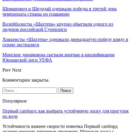
Шиманович и Шкурдай одержали победы в третий день
чемпионата страны по плаванию
Волейболисты «Шахтера» крупно обыграли одного из
лидеров российской Суперлиги
Хоккеисты «Шахтера» одержали двенадцатую победу кряду в
сезоне экстралиги
Минские динамовцы сыграли вничью в квалификации
Юношеской лиги УЕФА
Prev
Next
Комментарии закрыты.
Популярное
Первый сапборд: как выбрать устойчивую доску для прогулок
по воде
Устойчивость важнее скорости новичка Первый сапборд
должен прощать неточные движения. Широкая доска с…