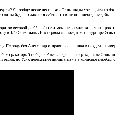
медали? Я вообще после пекинской Олимпиады хотел уйти из бокс
 если ты будешь сдаваться сейчас, ты в жизни никогда не добьеш
итов весовой до 93 кг (на тот момент он уже начал тренироват
разу в 1/4 Олимпиады. И в первом же поединке на турнире Усик
у. По ходу боя Александр отправил соперника в нокдаун и заве
 боксер, который победил Александра в четвертьфинале Олимпиа
ый раунд, но Усик перехватил инициативу, а в концовке перебил 