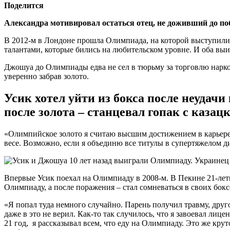
Поделится
Александра мотивировал остаться отец, не доживший до по
В 2012-м в Лондоне прошла Олимпиада, на которой выступили 
талантами, которые бились на любительском уровне. И оба выи
Джошуа до Олимпиады едва не сел в тюрьму за торговлю нарко
уверенно забрав золото.
Усик хотел уйти из бокса после неудачи
после золота – станцевал гопак с казац
«Олимпийское золото я считаю высшим достижением в карьере. 
весе. Возможно, если я объединю все титулы в супертяжелом ди
Впервые Усик поехал на Олимпиаду в 2008-м. В Пекине 21-летн
Олимпиаду, а после поражения – стал сомневаться в своих бок
«Я попал туда немного случайно. Парень получил травму, друго
даже в это не верил. Как-то так случилось, что я завоевал лиц
21 год, я рассказывал всем, что еду на Олимпиаду. Это же круто