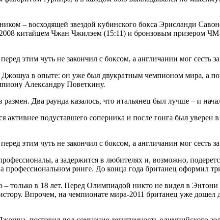
сником – восходящей звездой кубинского бокса Эрисланди Саво
2008 китайцем Чжан Чжилэем (15:11) и бронзовым призером ЧМ-
 Джошуа в опыте: он уже был двукратным чемпионом мира, а по
емпиону Александру Поветкину.
азмен. Два раунда казалось, что итальянец был лучше – и начал
 активнее подуставшего соперника и после гонга был уверен в 
 профессионалы, а задержится в любителях и, возможно, подерет
а профессиональном ринге. До конца года британец оформил три 
о – только в 18 лет. Перед Олимпиадой никто не видел в Энтон
стору. Впрочем, на чемпионате мира-2011 британец уже дошел 
жошуа, поставил под сомнение легитимность олимпийского зол