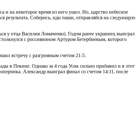
а и на некоторое время из него ушел. Но, царство небесное
ься результата. Соберись, иди паши, отправляйся на следующую
ься у отца Василия Ломаченко). Годом ранее украинец выиграл
 столкнулся с россиянином Артуром Бетербиевым, которого
ршил встречу с разгромным счетом 21-5.
ды в Пекине. Однако за 4 года Усик сильно прибавил и в этот
соперника. Александр выиграл финал со счетом 14:11, после