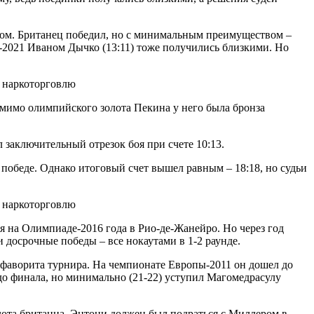
ном. Британец победил, но с минимальным преимуществом –
2021 Иваном Дычко (13:11) тоже получились близкими. Но
мимо олимпийского золота Пекина у него была бронза
 заключительный отрезок боя при счете 10:13.
победе. Однако итоговый счет вышел равным – 18:18, но судьи
ся на Олимпиаде-2016 года в Рио-де-Жанейро. Но через год
досрочные победы – все нокаутами в 1-2 раунде.
и фаворита турнира. На чемпионате Европы-2011 он дошел до
до финала, но минимально (21-22) уступил Магомедрасулу
ота британца. Энтони должен был подраться с Миллером в