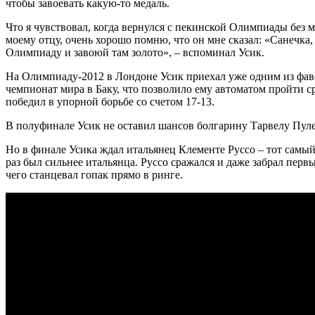
чтобы завоевать какую-то медаль.
Что я чувствовал, когда вернулся с пекинской Олимпиады без 
моему отцу, очень хорошо помню, что он мне сказал: «Санечка,
Олимпиаду и завоюй там золото», – вспоминал Усик.
На Олимпиаду-2012 в Лондоне Усик приехал уже одним из фавор
чемпионат мира в Баку, что позволило ему автоматом пройти с
победил в упорной борьбе со счетом 17-13.
В полуфинале Усик не оставил шансов болгарину Тарвелу Пулев
Но в финале Усика ждал итальянец Клементе Руссо – тот самый
раз был сильнее итальянца. Руссо сражался и даже забрал перв
чего станцевал гопак прямо в ринге.