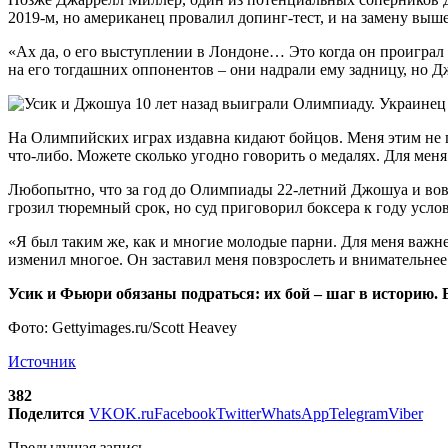
2019-м, но американец провалил допинг-тест, и на замену вы
«Ах да, о его выступлении в Лондоне… Это когда он проиграл 
на его тогдашних оппонентов – они надрали ему задницу, но Д
На Олимпийских играх издавна кидают бойцов. Меня этим не пр
что-либо. Можете сколько угодно говорить о медалях. Для меня 
Любопытно, что за год до Олимпиады 22-летний Джошуа и вовс
грозил тюремный срок, но суд приговорил боксера к году усло
«Я был таким же, как и многие молодые парни. Для меня важне
изменил многое. Он заставил меня повзрослеть и внимательне
Усик и Фьюри обязаны подраться: их бой – шаг в историю.
Фото: Gettyimages.ru/Scott Heavey
Источник
382
Поделится
VK
OK.ru
Facebook
Twitter
WhatsApp
Telegram
Viber
Предыдущая запись