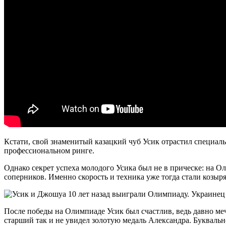
Кстати, свой знаменитый казацкий чуб Усик отрастил специаль
профессиональном ринге.
Однако секрет успеха молодого Усика был не в прическе: на О
соперников. Именно скорость и техника уже тогда стали козыр
После победы на Олимпиаде Усик был счастлив, ведь давно меч
старший так и не увидел золотую медаль Александра. Букваль