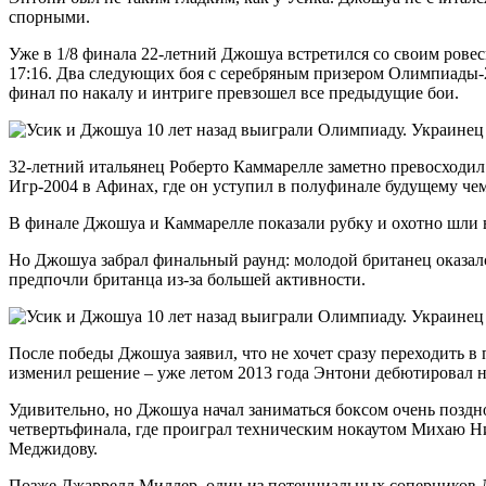
спорными.
Уже в 1/8 финала 22-летний Джошуа встретился со своим рове
17:16. Два следующих боя с серебряным призером Олимпиады-
финал по накалу и интриге превзошел все предыдущие бои.
32-летний итальянец Роберто Каммарелле заметно превосходил
Игр-2004 в Афинах, где он уступил в полуфинале будущему ч
В финале Джошуа и Каммарелле показали рубку и охотно шли в р
Но Джошуа забрал финальный раунд: молодой британец оказался
предпочли британца из-за большей активности.
После победы Джошуа заявил, что не хочет сразу переходить в
изменил решение – уже летом 2013 года Энтони дебютировал н
Удивительно, но Джошуа начал заниматься боксом очень поздн
четвертьфинала, где проиграл техническим нокаутом Михаю Ни
Меджидову.
Позже Джаррелл Миллер, один из потенциальных соперников Д