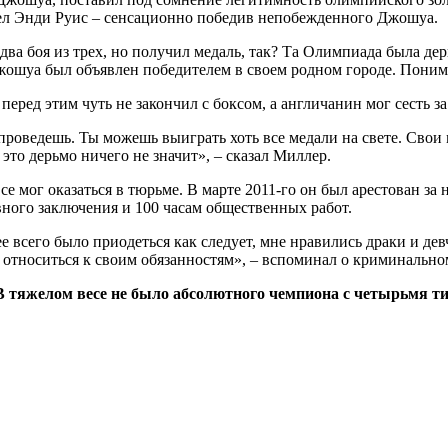
шел Энди Руис – сенсационно победив непобежденного Джошуа.
два боя из трех, но получил медаль, так? Та Олимпиада была де
жошуа был объявлен победителем в своем родном городе. Понима
оведешь. Ты можешь выиграть хоть все медали на свете. Свои ме
это дерьмо ничего не значит», – сказал Миллер.
е мог оказаться в тюрьме. В марте 2011-го он был арестован з
вного заключения и 100 часам общественных работ.
е всего было приодеться как следует, мне нравились драки и де
е относиться к своим обязанностям», – вспоминал о криминаль
 В тяжелом весе не было абсолютного чемпиона с четырьмя т