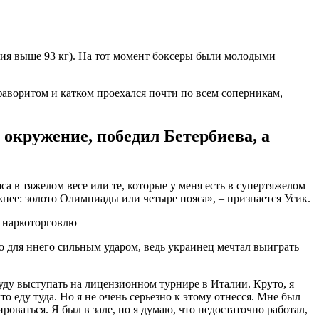
рия выше 93 кг). На тот момент боксеры были молодыми
фаворитом и катком проехался почти по всем соперникам,
л окружение, победил Бетербиева, а
 в тяжелом весе или те, которые у меня есть в супертяжелом
жнее: золото Олимпиады или четыре пояса», – признается Усик.
о для ннего сильным ударом, ведь украинец мечтал выиграть
буду выступать на лицензионном турнире в Италии. Круто, я
о еду туда. Но я не очень серьезно к этому отнесся. Мне был
роваться. Я был в зале, но я думаю, что недостаточно работал,