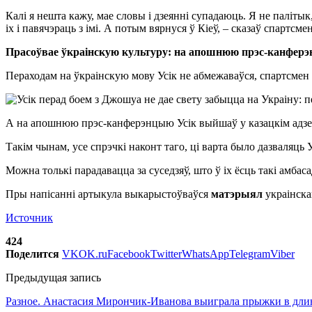
Калі я нешта кажу, мае словы і дзеянні супадаюць. Я не палітык,
іх і павячэраць з імі. А потым вярнуся ў Кіеў, – сказаў спартсмен
Прасоўвае ўкраінскую культуру: на апошнюю прэс-канферэн
Пераходам на ўкраінскую мову Усік не абмежаваўся, спартсмен 
А на апошнюю прэс-канферэнцыю Усік выйшаў у казацкім адзенні
Такім чынам, усе спрэчкі наконт таго, ці варта было дазваляць 
Можна толькі парадавацца за суседзяў, што ў іх ёсць такі амбаса
Пры напісанні артыкула выкарыстоўваўся
матэрыял
украінск
Источник
424
Поделится
VK
OK.ru
Facebook
Twitter
WhatsApp
Telegram
Viber
Предыдущая запись
Разное. Анастасия Мирончик-Иванова выиграла прыжки в длину