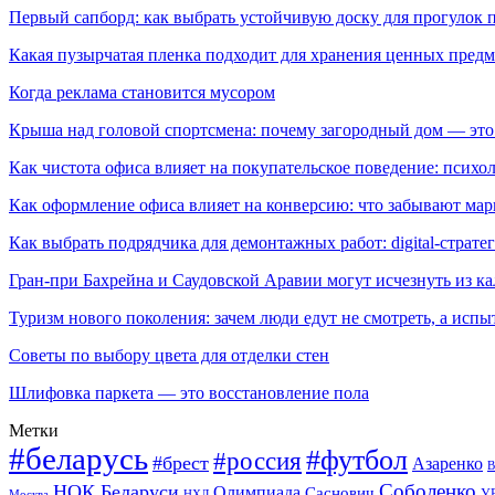
Первый сапборд: как выбрать устойчивую доску для прогулок 
Какая пузырчатая пленка подходит для хранения ценных предм
Когда реклама становится мусором
Крыша над головой спортсмена: почему загородный дом — это
Как чистота офиса влияет на покупательское поведение: псих
Как оформление офиса влияет на конверсию: что забывают мар
Как выбрать подрядчика для демонтажных работ: digital-страте
Гран-при Бахрейна и Саудовской Аравии могут исчезнуть из к
Туризм нового поколения: зачем люди едут не смотреть, а испы
Советы по выбору цвета для отделки стен
Шлифовка паркета — это восстановление пола
Метки
#беларусь
#футбол
#россия
#брест
Азаренко
В
Соболенко
НОК Беларуси
Олимпиада
Саснович
У
Москва
НХЛ