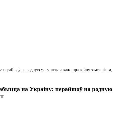
ну: перайшоў на родную мову, шчыра кажа пра вайну замежнікам
 забыцца на Украіну: перайшоў на родну
ыт