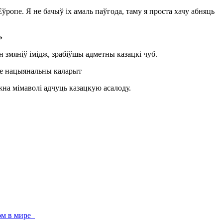
Еўропе. Я не бачыў іх амаль паўгода, таму я проста хачу абняць
»
 змяніў імідж, зрабіўшы адметны казацкі чуб.
на мімаволі адчуць казацкую асалоду.
том в мире