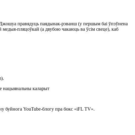
ні Джошуа правядуць паядынак-рэванш (у першым баі ўпэўнена
й медыя-пляцоўкай (а двубою чакаюць ва ўсім свеце), каб
).
йну буйнога YouTube-блогу пра бокс «iFL TV».