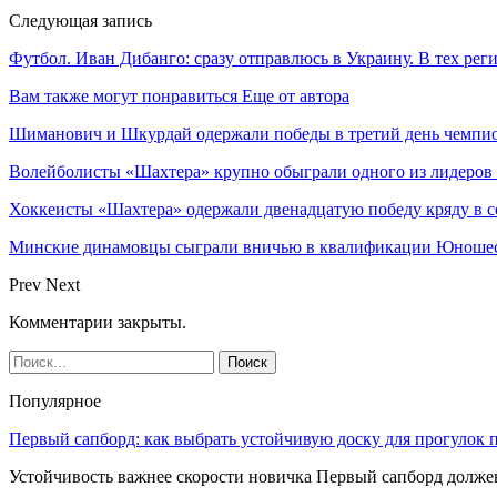
Следующая запись
Футбол. Иван Дибанго: сразу отправлюсь в Украину. В тех реги
Вам также могут понравиться
Еще от автора
Шиманович и Шкурдай одержали победы в третий день чемпио
Волейболисты «Шахтера» крупно обыграли одного из лидеров
Хоккеисты «Шахтера» одержали двенадцатую победу кряду в с
Минские динамовцы сыграли вничью в квалификации Юноше
Prev
Next
Комментарии закрыты.
Популярное
Первый сапборд: как выбрать устойчивую доску для прогулок 
Устойчивость важнее скорости новичка Первый сапборд долж