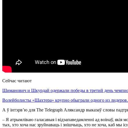
Сейчас читают
Шиманович и Шкурдай одержали победы в третий день чемп
Волейболисты «Шахтера» крупно обыграли одного из лидеро
А ў інтэрв’ю для The Telegraph Аляксандр выказаў словы падтр
– Я атрымліваю галасавыя і відэапаведамленні ад воінаў, якія м
тых, хто хоча нас зруйнаваць і знішчыць, хто не хоча, каб мы існ