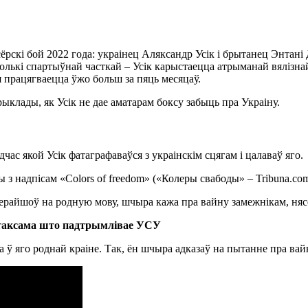
сёрскі бой 2022 года: украінец Аляксандр Усік і брытанец Энта
толькі спартыўнай часткай – Усік карыстаецца атрыманай вялізна
я працягваецца ўжо больш за пяць месяцаў.
ыклады, як Усік не дае аматарам боксу забыць пра Украіну.
дчас якой Усік фатаграфаваўся з украінскім сцягам і цалаваў яго.
з надпісам «Colors of freedom» («Колеры свабоды» – Tribuna.com
а таксама што падтрымлівае УСУ
 ў яго роднай краіне. Так, ён шчыра адказаў на пытанне пра ва