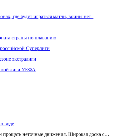
онах, где будут играться матчи, войны нет
ната страны по плаванию
 российской Суперлиги
езоне экстралиги
ской лиги УЕФА
по воде
ен прощать неточные движения. Широкая доска с…