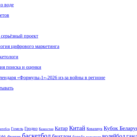
по воде
етов
 серьёзный проект
ология цифрового маркетинга
кетологи
гия поиска и оценки
алендаря «Формулы-1»-2026 из-за войны в регионе
тывать
Китай
Кубок Белару
Катар
Гомель
Гродно
Казахстан
Ковальчук
итебск
баскетбол
ган
волейбол
биатлон
борьба
ЕФА
Франция
велоспорт