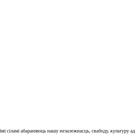
імі сіламі абараняюць нашу незалежнасць, свабоду, культуру ад