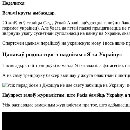
Поделится
Вельмі круты амбасадар.
20 жніўня ў сталіцы Саудаўскай Аравіі адбудзецца галоўны бак
перамог украінец). Але ўвага да гэтай падзеі прыцягваецца не 
звярнуць увагу сусветнай супольнасці на вайну ва Украіне, яка
Спартсмен цалкам перайшоў на ўкраінскую мову, і вось яшчэ пр
Цалаваў родны сцяг з надпісам «Я за Украіну»
Пасля адкрытай трэніроўкі каманда Усіка зладзіла фотасесію, па
А на саму трэніроўку баксёр выйшаў у жоўта-блакітнай цішотцы 
Наўпрост заявіў журналістам, што Расія бамбіць Украіну, 
Усік распавядае замежным журналістам пра тое, што адбываецца