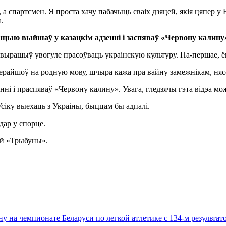
 а спартсмен. Я проста хачу пабачыць сваіх дзяцей, якія цяпер у 
.
цыю выйшаў у казацкім адзенні і заспяваў «Червону калину
вырашыў увогуле прасоўваць украінскую культуру. Па-першае, ён
 і праспяваў «Червону калину». Увага, гледзячы гэта відэа мож
Усіку выехаць з Украіны, быццам бы адпалі.
дар у спорце.
ай «Трыбуны».
 на чемпионате Беларуси по легкой атлетике с 134-м результа