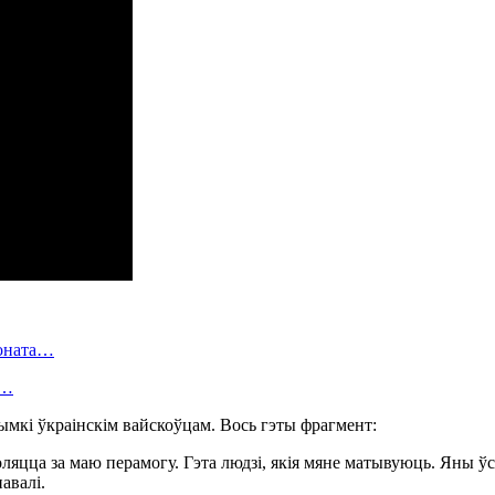
ионата…
в…
ымкі ўкраінскім вайскоўцам. Вось гэты фрагмент:
оляцца за маю перамогу. Гэта людзі, якія мяне матывуюць. Яны ўс
авалі.