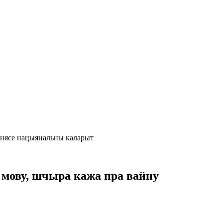
, нясе нацыянальны каларыт
ю мову, шчыра кажа пра вайну