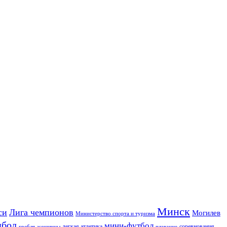
Минск
си
Лига чемпионов
Могилев
Министерство спорта и туризма
дбол
мини-футбол
легкая атлетика
соревнования
гребля
женщины
плавание